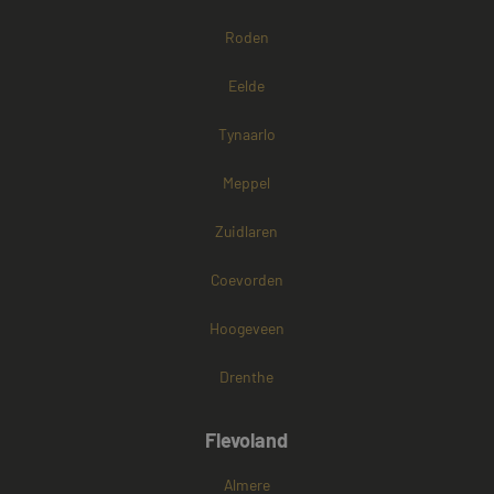
kernfunctionaliteiten van de website mogelijk, zoals
gebruikersaanmelding en accountbeheer. De
Roden
website kan niet goed worden gebruikt zonder de
strikt noodzakelijke cookies.
Eelde
Naam
Aanbieder / Domein
Vervaldatum
CookieScriptConsent
4 weken 2
CookieScript
Tynaarlo
dagen
www.mayetmediators.nl
Meppel
Zuidlaren
Coevorden
Hoogeveen
PHPSESSID
Sessie
PHP.net
www.mayetmediators.nl
Drenthe
Flevoland
Google Privacy Policy
Almere