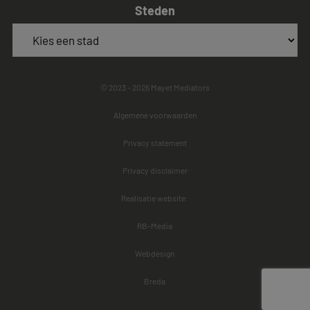
Steden
© 2023 - 2026 Mayet Mediators
Algemene voorwaarden
Privacy statement
Privacy disclaimer
Realisatie website:
RB-Media
Webdesign
Breda