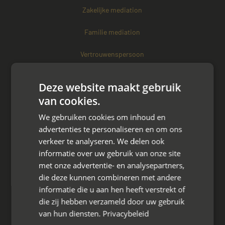
Zakelijke mediation
Familie mediation
Vertrouwenspersoon
Scheiden met kinderen
Deze website maakt gebruik
van cookies.
Scheiden met koophuis
We gebruiken cookies om inhoud en
Scheiden met eigen bedrijf
advertenties te personaliseren en om ons
verkeer te analyseren. We delen ook
Over mayet
informatie over uw gebruik van onze site
met onze advertentie- en analysepartners,
Over ons
die deze kunnen combineren met andere
informatie die u aan hen heeft verstrekt of
Ons team
die zij hebben verzameld door uw gebruik
van hun diensten.
Privacybeleid
Partner worden?