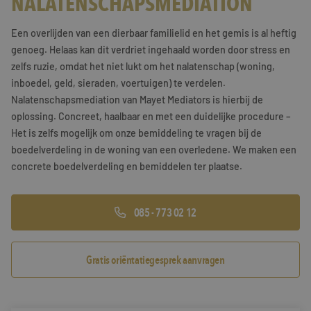
NALATENSCHAPSMEDIATION
Training & Leiderschap
Referenties
Een overlijden van een dierbaar familielid en het gemis is al heftig
genoeg. Helaas kan dit verdriet ingehaald worden door stress en
Blogs
zelfs ruzie, omdat het niet lukt om het nalatenschap (woning,
inboedel, geld, sieraden, voertuigen) te verdelen.
Documenten
Nalatenschapsmediation van Mayet Mediators is hierbij de
Gratis folder
oplossing. Concreet, haalbaar en met een duidelijke procedure –
Het is zelfs mogelijk om onze bemiddeling te vragen bij de
Contact
boedelverdeling in de woning van een overledene. We maken een
concrete boedelverdeling en bemiddelen ter plaatse.
085 - 773 02 12
Gratis oriëntatiegesprek aanvragen