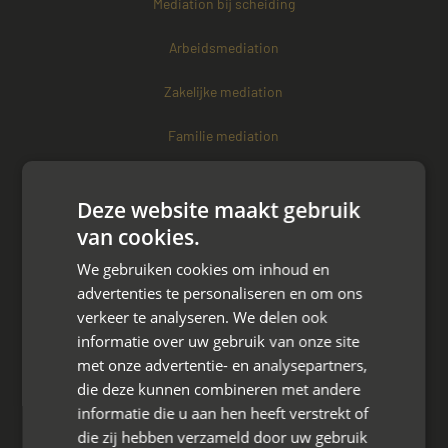
Mediation bij scheiding
Arbeidsmediation
Zakelijke mediation
Familie mediation
Vertrouwenspersoon
Deze website maakt gebruik
Scheiden met kinderen
van cookies.
We gebruiken cookies om inhoud en
Scheiden met koophuis
advertenties te personaliseren en om ons
Scheiden met eigen bedrijf
verkeer te analyseren. We delen ook
informatie over uw gebruik van onze site
met onze advertentie- en analysepartners,
Over mayet
die deze kunnen combineren met andere
Over ons
informatie die u aan hen heeft verstrekt of
die zij hebben verzameld door uw gebruik