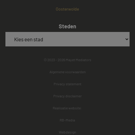
Oosterwolde
Steden
© 2023 - 2026 Mayet Mediators
Algemene voorwaarden
Privacy statement
Privacy disclaimer
Realisatie website:
RB-Media
Webdesign