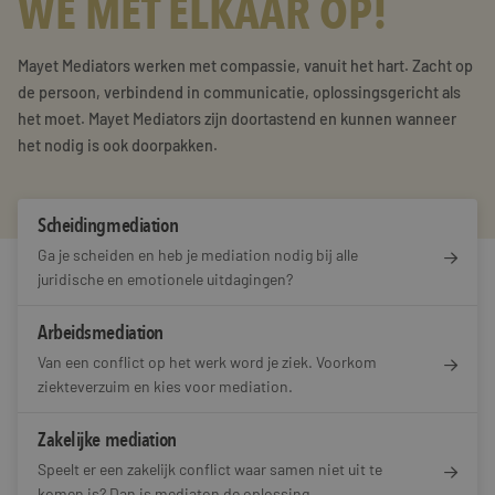
WE MÉT ELKAAR OP!
Training & Leiderschap
Referenties
Mayet Mediators werken met compassie, vanuit het hart. Zacht op
Blogs
de persoon, verbindend in communicatie, oplossingsgericht als
het moet. Mayet Mediators zijn doortastend en kunnen wanneer
Documenten
het nodig is ook doorpakken.
Gratis folder
Scheidingmediation
Contact
Ga je scheiden en heb je mediation nodig bij alle
juridische en emotionele uitdagingen?
Arbeidsmediation
Van een conflict op het werk word je ziek. Voorkom
ziekteverzuim en kies voor mediation.
Zakelijke mediation
Speelt er een zakelijk conflict waar samen niet uit te
komen is? Dan is mediaton de oplossing.