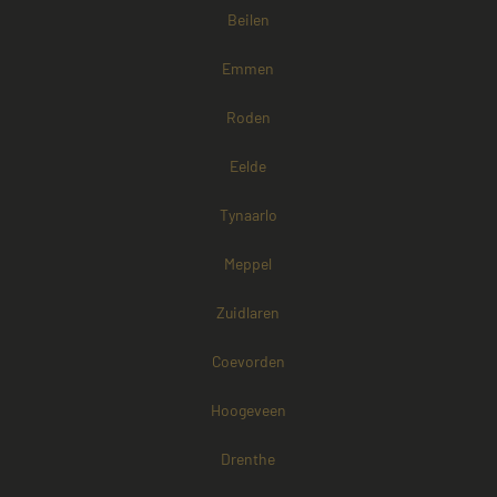
Beilen
Strikt noodzakelijke cookies maken de
kernfunctionaliteiten van de website mogelijk, zoals
Emmen
gebruikersaanmelding en accountbeheer. De
website kan niet goed worden gebruikt zonder de
strikt noodzakelijke cookies.
Roden
Naam
Aanbieder / Domein
Vervaldatum
Eelde
CookieScriptConsent
4 weken 2
CookieScript
dagen
www.mayetmediators.nl
Tynaarlo
Meppel
Zuidlaren
Coevorden
PHPSESSID
Sessie
PHP.net
www.mayetmediators.nl
Hoogeveen
Drenthe