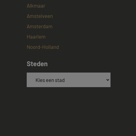
Alkmaar
t informatie uit
er eventuele
dat hij de genoemde
Amstelveen
Amsterdam
ndom van Google)
 cookies
Haarlem
Noord-Holland
Steden