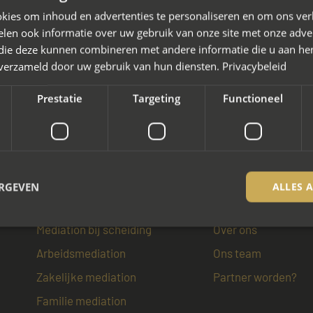
kies om inhoud en advertenties te personaliseren en om ons ver
len ook informatie over uw gebruik van onze site met onze adver
 die deze kunnen combineren met andere informatie die u aan hen
n verzameld door uw gebruik van hun diensten.
Privacybeleid
Prestatie
Targeting
Functioneel
ERGEVEN
ALLES 
Wat we doen
Over mayet
Mediation bij scheiding
Over ons
Arbeidsmediation
Ons team
trikt noodzakelijk
Prestatie
Targeting
Functioneel
Niet-geclassificee
Zakelijke mediation
Partner worden?
 cookies maken de kernfunctionaliteiten van de website mogelijk, zoals gebruikersaanm
bsite kan niet goed worden gebruikt zonder de strikt noodzakelijke cookies.
Familie mediation
Aanbieder / Domein
Vervaldatum
Omschrijving