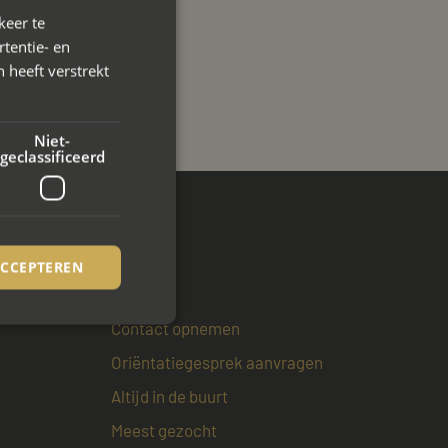
keer te
tentie- en
 heeft verstrekt
Niet-
geclassificeerd
ACCEPTEREN
Overig
Contact opnemen
Oriëntatiegesprek aanvragen
rd
Altijd in de buurt
elding en
Meest gezocht