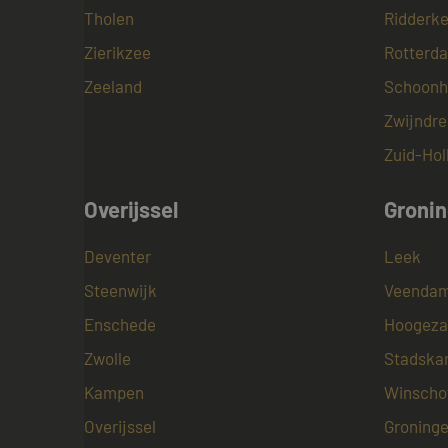
Tholen
Ridderke
_gcl_au
Goog
.maye
Zierikzee
Rotterd
Zeeland
Schoonh
test_cookie
Goog
.doub
Zwijndre
Zuid-Hol
Overijssel
Groni
Deventer
Leek
Steenwijk
Veenda
Enschede
Hoogeza
Zwolle
Stadska
Kampen
Winscho
Overijssel
Groning