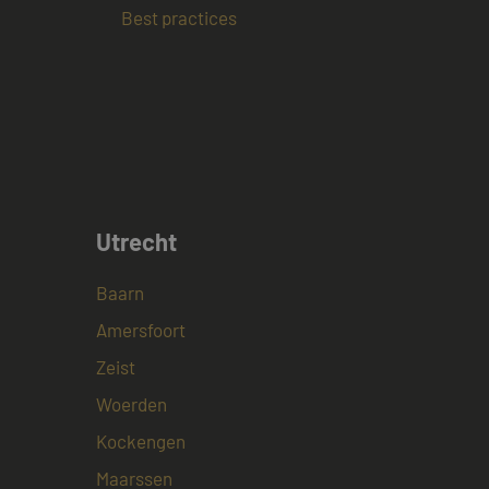
Best practices
ookie-Script.com-
ezoekers te
ie-Script.com is
op basis van de PHP-
emene doeleinden die
uikerssessies te
n een willekeurig
ebruikt, kan
oed voorbeeld is het
or een gebruiker
Utrecht
jving
Baarn
Amersfoort
acties en
gebruikerservaring
Zeist
als een unieke
ten microsoft-
niseert tussen veel
Woerden
tics om de
kers kunnen worden
Kockengen
rsal Analytics -
ruiken om het
emeen gebruikte
n.
Maarssen
gebruikt om unieke