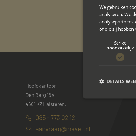
We gebruiken coo
analyseren. We de
analysepartners,
of die zij hebbe
Strikt
noodzakelijk
DETAILS WE
Hoofdkantoor
Den Berg 16A
4661 KZ Halsteren,
S
085 - 773 02 12
Strikt noodzakelijke
accountbeheer. De we
aanvraag@mayet.nl
Naam