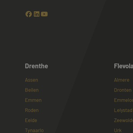
CookieScriptConse
PHPSESSID
Drenthe
Flevol
Naam
Assen
Almere
Naam
fp_user_id
Aanbi
Naam
Beilen
Dronten
Dome
_clck
Emmen
Emmelo
MUID
Micro
Corp
.bing
Roden
Lelystad
_ga_4ZL076M2M8
Eelde
Zeewold
_ga
MR
Micro
Corp
Tynaarlo
Urk