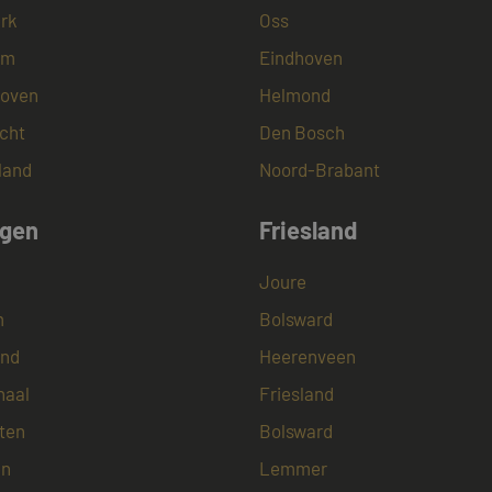
rk
Oss
2 maanden 4
Deze cookie wordt ingesteld door Doubleclick en voer
le LLC
weken
over hoe de eindgebruiker de website gebruikt en ov
tmediators.nl
advertenties die de eindgebruiker heeft gezien voor
am
Eindhoven
website bezocht.
oven
Helmond
15 minuten
Deze cookie wordt geplaatst door DoubleClick (eige
le LLC
om te bepalen of de browser van de websitebezoeker
leclick.net
ondersteunt.
cht
Den Bosch
land
Noord-Brabant
ngen
Friesland
Joure
m
Bolsward
nd
Heerenveen
naal
Friesland
ten
Bolsward
en
Lemmer