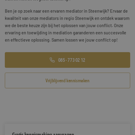
Training & Leiderschap
Referenties
Ben je op zoek naar een ervaren mediator in Steenwijk? Ervaar de
kwaliteit van onze mediators in regio Steenwijk en ontdek waarom
Blogs
we de beste keuze zijn bij het oplossen van jouw conflict. Onze
ervaring en toewijding in mediation garanderen een succesvolle
Documenten
en effectieve oplossing. Samen lossen we jouw conflict op!
Gratis folder
085 - 773 02 12
Contact
Vrijblijvend kennismaken
Gratis kennismaking aanvragen