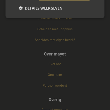
Vertrouwenspersoon
DETAILS WEERGEVEN
Scheiden met kinderen
Strikt noodzakelijk
Prestatie
Targeting
Scheiden met koophuis
Functioneel
Niet-geclassificeerd
Scheiden met eigen bedrijf
Strikt noodzakelijke cookies maken de
kernfunctionaliteiten van de website mogelijk, zoals
gebruikersaanmelding en accountbeheer. De
Over mayet
website kan niet goed worden gebruikt zonder de
strikt noodzakelijke cookies.
Over ons
Naam
Aanbieder / Domein
Vervaldatum
CookieScriptConsent
4 weken 2
Ons team
CookieScript
dagen
www.mayetmediators.nl
Partner worden?
Overig
Contact opnemen