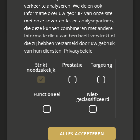
Hoofdkantoor
verkeer te analyseren. We delen ook
Den Berg 16A
informatie over uw gebruik van onze site
4661 KZ Halsteren,
met onze advertentie- en analysepartners,
die deze kunnen combineren met andere
085 - 773 02 12
informatie die u aan hen heeft verstrekt of
die zij hebben verzameld door uw gebruik
aanvraag@mayet.nl
van hun diensten.
Privacybeleid
Strikt
Prestatie
Targeting
noodzakelijk
Wat we doen
Functioneel
Niet-
Mediation bij scheiding
geclassificeerd
Arbeidsmediation
Zakelijke mediation
ALLES ACCEPTEREN
Familie mediation