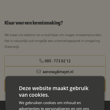
Klaar voor een kennismaking?
We staan via telefoon en e-mail klaar om vragen te beantwoorden.
Het is natuurlijk ook mogelijk een orientatiegesprek in omgeving
Steenwijk.
085 - 773 02 12
aanvraag@mayet.nl
Gratis oriëntatiegesprek aanvragen
Deze website maakt gebruik
van cookies.
We gebruiken cookies om inhoud en
advertenties te personaliseren en om ons