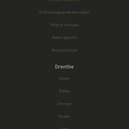
Oriëntatiegesprek aanvragen
PHPSESSID
Sessie
PHP.net
www.mayetmediators.nl
Altijd in de buurt
Meest gezocht
Google Privacy Policy
Best practices
Drenthe
Assen
Beilen
Emmen
Roden
Eelde