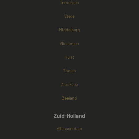
Terneuzen
websitebezoek
cookies onders
Veere
Middelburg
Vlissingen
Hulst
Tholen
Zierikzee
Zeeland
Zuid-Holland
Alblasserdam