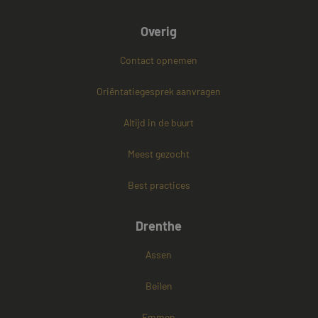
Overig
Contact opnemen
PHPSESSID
Sessie
PHP.net
www.mayetmediators.nl
Oriëntatiegesprek aanvragen
Altijd in de buurt
Google Privacy Policy
Meest gezocht
Best practices
Drenthe
Assen
Beilen
Emmen