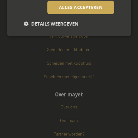
ALLES ACCEPTEREN
Zakelijke mediation
Familie mediation
DETAILS WEERGEVEN
Vertrouwenspersoon
Strikt noodzakelijk
Prestatie
Targeting
Scheiden met kinderen
Functioneel
Niet-geclassificeerd
Scheiden met koophuis
Strikt noodzakelijke cookies maken de
kernfunctionaliteiten van de website mogelijk, zoals
Scheiden met eigen bedrijf
gebruikersaanmelding en accountbeheer. De
website kan niet goed worden gebruikt zonder de
strikt noodzakelijke cookies.
Over mayet
Naam
Aanbieder / Domein
Vervaldatum
Over ons
CookieScriptConsent
4 weken 2
CookieScript
dagen
www.mayetmediators.nl
Ons team
Partner worden?