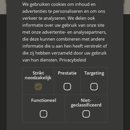
We gebruiken cookies om inhoud en
advertenties te personaliseren en om ons
verkeer te analyseren. We delen ook
informatie over uw gebruik van onze site
Hoofdkantoor
met onze advertentie- en analysepartners,
Den Berg 16A
die deze kunnen combineren met andere
4661 KZ Halsteren,
informatie die u aan hen heeft verstrekt of
die zij hebben verzameld door uw gebruik
085 - 773 02 12
van hun diensten.
Privacybeleid
aanvraag@mayet.nl
Strikt
Prestatie
Targeting
noodzakelijk
Functioneel
Niet-
Wat we doen
geclassificeerd
Mediation bij scheiding
Arbeidsmediation