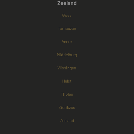
Zeeland
Google) om te
bepalen of de
browser van d
Goes
websitebezoek
cookies onders
Terneuzen
Veere
Middelburg
Vlissingen
Hulst
Tholen
Zierikzee
Zeeland