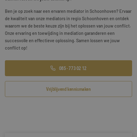
Training & Leiderschap
Referenties
Ben je op zoek naar een ervaren mediator in Schoonhoven? Ervaar
de kwaliteit van onze mediators in regio Schoonhoven en ontdek
Blogs
waarom we de beste keuze zijn bij het oplossen van jouw conflict.
Onze ervaring en toewijding in mediation garanderen een
Documenten
succesvolle en effectieve oplossing. Samen lossen we jouw
conflict op!
Gratis folder
Contact
085 - 773 02 12
Vrijblijvend kennismaken