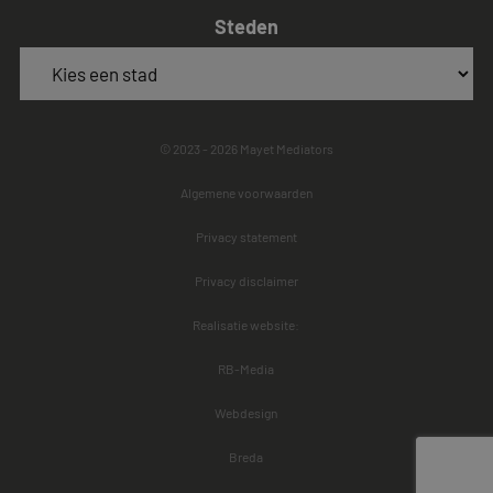
Steden
© 2023 - 2026 Mayet Mediators
Algemene voorwaarden
Privacy statement
Privacy disclaimer
Realisatie website:
RB-Media
Webdesign
Breda