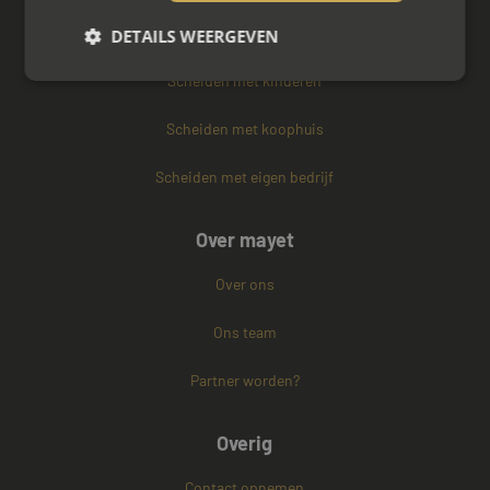
Vertrouwenspersoon
DETAILS WEERGEVEN
Scheiden met kinderen
Strikt noodzakelijk
Prestatie
Targeting
Scheiden met koophuis
Functioneel
Niet-geclassificeerd
Scheiden met eigen bedrijf
Strikt noodzakelijke cookies maken de
kernfunctionaliteiten van de website mogelijk, zoals
gebruikersaanmelding en accountbeheer. De
Over mayet
website kan niet goed worden gebruikt zonder de
strikt noodzakelijke cookies.
Over ons
Naam
Aanbieder / Domein
Vervaldatum
CookieScriptConsent
4 weken 2
Ons team
CookieScript
dagen
www.mayetmediators.nl
Partner worden?
Overig
Contact opnemen