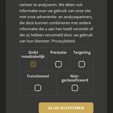
Hoofdkantoor
verkeer te analyseren. We delen ook
Den Berg 16A
informatie over uw gebruik van onze site
4661 KZ Halsteren,
met onze advertentie- en analysepartners,
die deze kunnen combineren met andere
085 - 773 02 12
informatie die u aan hen heeft verstrekt of
die zij hebben verzameld door uw gebruik
aanvraag@mayet.nl
van hun diensten.
Privacybeleid
Strikt
Prestatie
Targeting
noodzakelijk
Wat we doen
Functioneel
Niet-
Mediation bij scheiding
geclassificeerd
Arbeidsmediation
Zakelijke mediation
ALLES ACCEPTEREN
Familie mediation