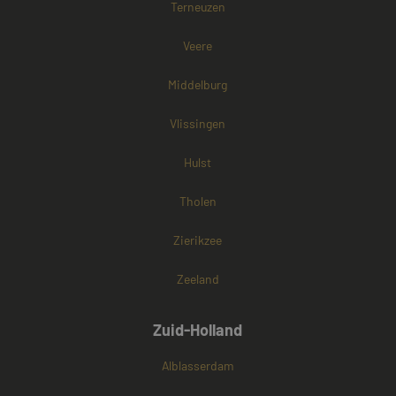
Terneuzen
websitebezoek
cookies onders
Veere
Middelburg
Vlissingen
Hulst
Tholen
Zierikzee
Zeeland
Zuid-Holland
Alblasserdam