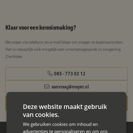
Klaar voor een kennismaking?
We staan via telefoon en e-mail klaar om vragen te beantwoorden.
Het is natuurlijk ook mogelijk een orientatiegesprek in omgeving
Zierikzee.
085 - 773 02 12
aanvraag@mayet.nl
Gratis oriëntatiegesprek aanvragen
Deze website maakt gebruik
van cookies.
We gebruiken cookies om inhoud en
advertenties te personaliseren en om ons