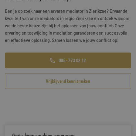
Training & Leiderschap
Referenties
Ben je op zoek naar een ervaren mediator in Zierikzee? Ervaar de
kwaliteit van onze mediators in regio Zierikzee en ontdek waarom
Blogs
we de beste keuze zijn bij het oplossen van jouw conflict. Onze
ervaring en toewijding in mediation garanderen een succesvolle
Documenten
en effectieve oplossing. Samen lossen we jouw conflict op!
Gratis folder
085 - 773 02 12
Contact
Vrijblijvend kennismaken
Gratis kennismaking aanvragen