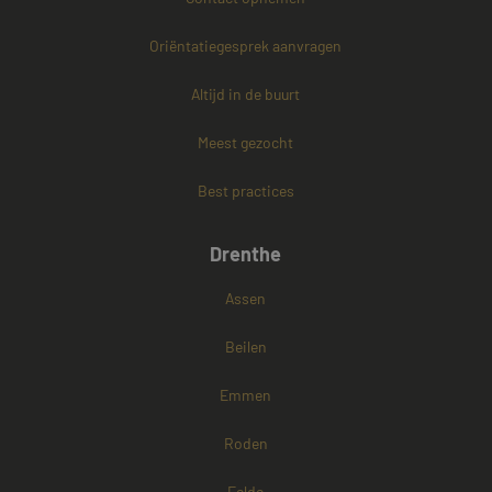
Oriëntatiegesprek aanvragen
PHPSESSID
Sessie
PHP.net
www.mayetmediators.nl
Altijd in de buurt
Meest gezocht
Google Privacy Policy
Best practices
Drenthe
Assen
Beilen
Emmen
Roden
Eelde