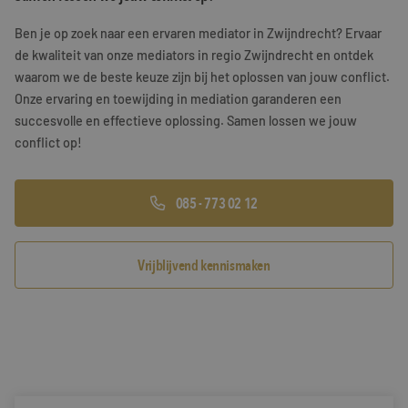
Training & Leiderschap
Referenties
Ben je op zoek naar een ervaren mediator in Zwijndrecht? Ervaar
de kwaliteit van onze mediators in regio Zwijndrecht en ontdek
Blogs
waarom we de beste keuze zijn bij het oplossen van jouw conflict.
Onze ervaring en toewijding in mediation garanderen een
Documenten
succesvolle en effectieve oplossing. Samen lossen we jouw
conflict op!
Gratis folder
Contact
085 - 773 02 12
Vrijblijvend kennismaken