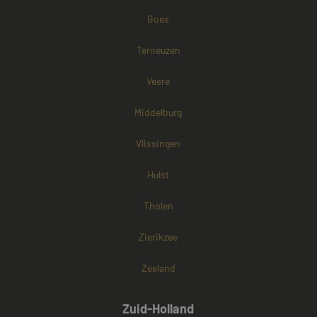
Google) om te
bepalen of de
Goes
browser van d
websitebezoek
cookies onders
Terneuzen
Veere
Middelburg
Vlissingen
Hulst
Tholen
Zierikzee
Zeeland
Zuid-Holland