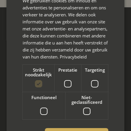
We gebruiken cookies om inhoud en
advertenties te personaliseren en om ons
verkeer te analyseren. We delen ook
informatie over uw gebruik van onze site
Hoofdkantoor
met onze advertentie- en analysepartners,
Den Berg 16A
die deze kunnen combineren met andere
4661 KZ Halsteren,
informatie die u aan hen heeft verstrekt of
085 - 773 02 12
die zij hebben verzameld door uw gebruik
van hun diensten.
Privacybeleid
aanvraag@mayet.nl
Strikt
Prestatie
Targeting
noodzakelijk
Wat we doen
Functioneel
Niet-
geclassificeerd
Mediation bij scheiding
Arbeidsmediation