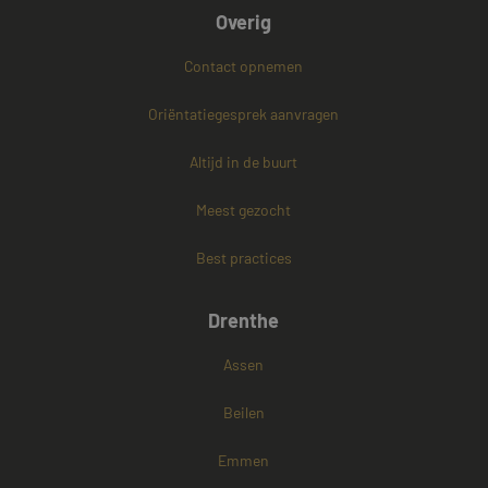
Overig
Contact opnemen
PHPSESSID
Sessie
PHP.net
www.mayetmediators.nl
Oriëntatiegesprek aanvragen
Altijd in de buurt
Google Privacy Policy
Meest gezocht
Best practices
Drenthe
Assen
Beilen
Emmen