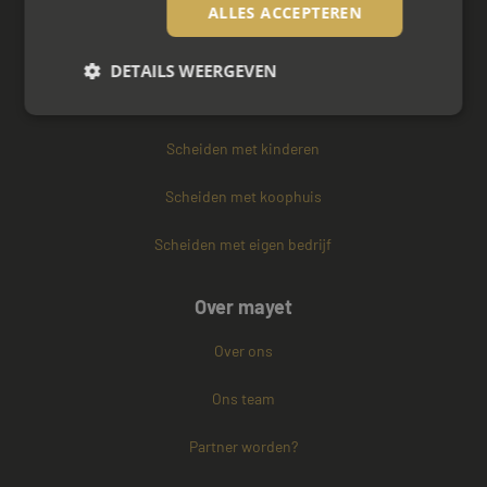
Zakelijke mediation
ALLES ACCEPTEREN
Familie mediation
DETAILS WEERGEVEN
Vertrouwenspersoon
Scheiden met kinderen
Strikt noodzakelijk
Prestatie
Targeting
Functioneel
Niet-geclassificeerd
Scheiden met koophuis
Strikt noodzakelijke cookies maken de
Scheiden met eigen bedrijf
kernfunctionaliteiten van de website mogelijk, zoals
gebruikersaanmelding en accountbeheer. De
website kan niet goed worden gebruikt zonder de
strikt noodzakelijke cookies.
Over mayet
Naam
Aanbieder / Domein
Vervaldatum
Over ons
CookieScriptConsent
4 weken 2
CookieScript
dagen
www.mayetmediators.nl
Ons team
Partner worden?