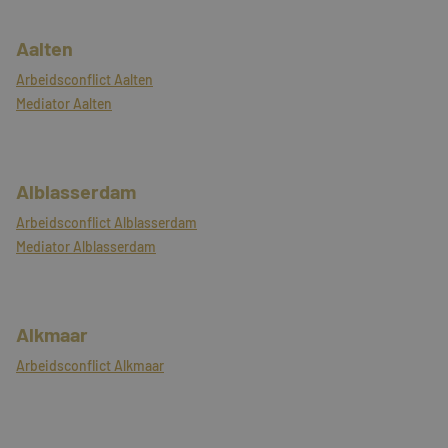
Training & Leiderschap
Referenties
Aalten
Blogs
Arbeidsconflict Aalten
Mediator Aalten
Documenten
Gratis folder
Alblasserdam
Contact
Arbeidsconflict Alblasserdam
Mediator Alblasserdam
Alkmaar
Arbeidsconflict Alkmaar