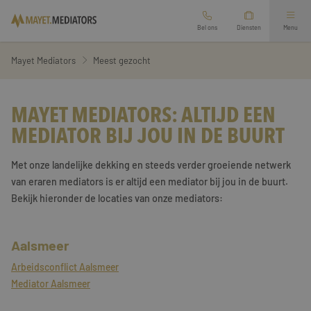
Bel ons
Diensten
Menu
Mediation bij scheiding
Mayet Mediators
Meest gezocht
Arbeidsmediation
Ouderschapsplan opstellen
MAYET MEDIATORS: ALTIJD EEN
MEDIATOR BIJ JOU IN DE BUURT
Overige mediation
Financieel scheidingsrapport
Met onze landelijke dekking en steeds verder groeiende netwerk
Oriëntatiegesprek aanvragen
Relatie mediation
Zakelijke mediation
van eraren mediators is er altijd een mediator bij jou in de buurt.
Bekijk hieronder de locaties van onze mediators:
Werkgebied
Second opinion echtscheiding
Vertrouwenspersoon
Branches
Aalsmeer
Familie mediation
Arbeidsconflict Aalsmeer
Diensten
Mediator Aalsmeer
Preventieve mediation
Over ons