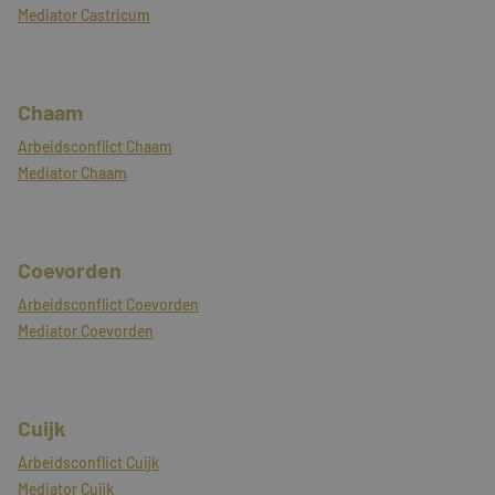
kernfunctionaliteiten van de website mogelijk, zoals
Mediator Castricum
gebruikersaanmelding en accountbeheer. De
website kan niet goed worden gebruikt zonder de
strikt noodzakelijke cookies.
Naam
Aanbieder / Domein
Vervaldatum
Chaam
CookieScriptConsent
4 weken 2
CookieScript
dagen
www.mayetmediators.nl
Arbeidsconflict Chaam
Mediator Chaam
Coevorden
Arbeidsconflict Coevorden
Mediator Coevorden
PHPSESSID
Sessie
PHP.net
www.mayetmediators.nl
Cuijk
Google Privacy Policy
Arbeidsconflict Cuijk
Mediator Cuijk