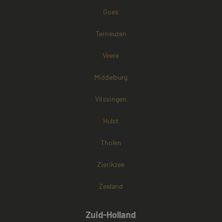
bepalen of de
Goes
browser van d
websitebezoek
cookies onders
Terneuzen
Veere
Middelburg
Vlissingen
Hulst
Tholen
Zierikzee
Zeeland
Zuid-Holland