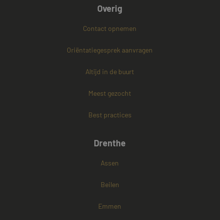
Overig
Contact opnemen
PHPSESSID
Sessie
PHP.net
www.mayetmediators.nl
Oriëntatiegesprek aanvragen
Altijd in de buurt
Google Privacy Policy
Meest gezocht
Best practices
Drenthe
Assen
Beilen
Emmen