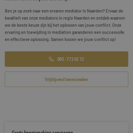
Training & Leiderschap
Referenties
Ben je op zoek naar een ervaren mediator in Naarden? Ervaar de
kwaliteit van onze mediators in regio Naarden en ontdek waarom
Blogs
we de beste keuze zijn bij het oplossen van jouw conflict. Onze
ervaring en toewijding in mediation garanderen een succesvolle
Documenten
en effectieve oplossing. Samen lossen we jouw conflict op!
Gratis folder
085 - 773 02 12
Contact
Vrijblijvend kennismaken
Gratis kennismaking aanvragen