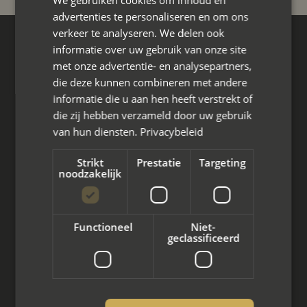
We gebruiken cookies om inhoud en
advertenties te personaliseren en om ons
verkeer te analyseren. We delen ook
Hoofdkantoor
informatie over uw gebruik van onze site
Den Berg 16A
met onze advertentie- en analysepartners,
4661 KZ Halsteren,
die deze kunnen combineren met andere
informatie die u aan hen heeft verstrekt of
085 - 773 02 12
die zij hebben verzameld door uw gebruik
van hun diensten.
Privacybeleid
aanvraag@mayet.nl
Strikt
Prestatie
Targeting
noodzakelijk
Wat we doen
Functioneel
Niet-
geclassificeerd
Mediation bij scheiding
Arbeidsmediation