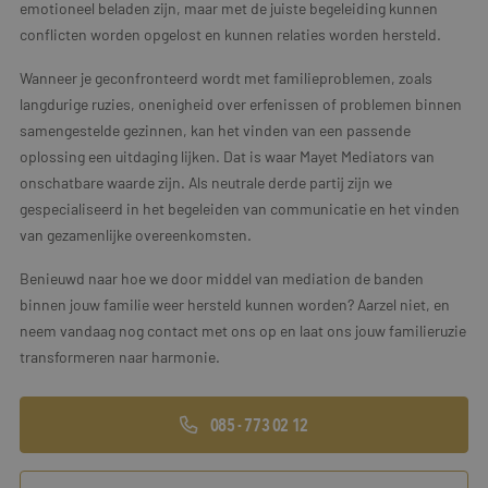
emotioneel beladen zijn, maar met de juiste begeleiding kunnen
conflicten worden opgelost en kunnen relaties worden hersteld.
Wanneer je geconfronteerd wordt met familieproblemen, zoals
langdurige ruzies, onenigheid over erfenissen of problemen binnen
samengestelde gezinnen, kan het vinden van een passende
oplossing een uitdaging lijken. Dat is waar Mayet Mediators van
onschatbare waarde zijn. Als neutrale derde partij zijn we
gespecialiseerd in het begeleiden van communicatie en het vinden
van gezamenlijke overeenkomsten.
Benieuwd naar hoe we door middel van mediation de banden
binnen jouw familie weer hersteld kunnen worden? Aarzel niet, en
neem vandaag nog contact met ons op en laat ons jouw familieruzie
transformeren naar harmonie.
085 - 773 02 12