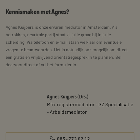
kernfunctionaliteiten van de website mogelijk, zoals
gebruikersaanmelding en accountbeheer. De
Kennismaken met Agnes?
website kan niet goed worden gebruikt zonder de
strikt noodzakelijke cookies.
Naam
Aanbieder / Domein
Vervaldatum
Agnes Kuijpers is onze ervaren mediator in Amsterdam. Als
betrokken, neurtrale partij staat zij jullie graag bij in jullie
CookieScriptConsent
4 weken 2
CookieScript
dagen
www.mayetmediators.nl
scheiding. Via telefoon en e-mail staan we klaar om eventuele
vragen te beantwoorden. Het is natuurlijk ook mogelijk om direct
een gratis en vrlijblijvend oriëntatiegesprek in te plannen. Bel
daarvoor direct of vul het formulier in.
Agnes Kuijpers (Drs.)
PHPSESSID
Sessie
PHP.net
www.mayetmediators.nl
Mfn-registermediator - GZ Specialisatie
- Arbeidsmediator
Google Privacy Policy
085 - 773 02 12