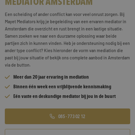
MEDIATOR AMSTERDAM
Training & Leiderschap
Referenties
Een scheiding of ander conflict kan voor veel onrust zorgen. Bij
Mayet Mediators krijg je begeleiding van een ervaren mediator in
Blogs
Amsterdam die overzicht en rust brengt in een lastige situatie.
Samen zoeken we naar een duurzame oplossing waar beide
Documenten
partijen zich in kunnen vinden. Heb je ondersteuning nodig bij een
Gratis folder
ander type conflict? Kies hieronder de vorm van mediation die
past bij jouw situatie of bekijk ons complete aanbod in Amsterdam
Contact
via de button.
Meer dan 20 jaar ervaring in mediation
Binnen één week een vrijblijvende kennismaking
Eén vaste en deskundige mediator bij jou in de buurt
085 - 773 02 12