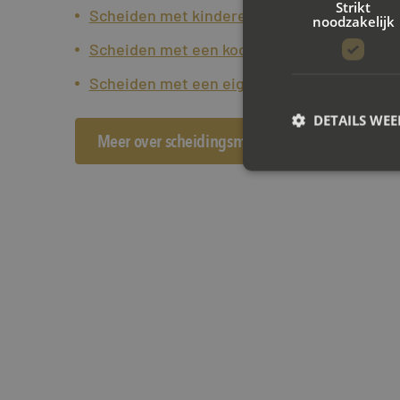
Strikt
Scheiden met kinderen
noodzakelijk
Scheiden met een koophuis
Scheiden met een eigen bedrijf
DETAILS WE
Meer over scheidingsmediation
S
Strikt noodzakelijke
accountbeheer. De we
Naam
CookieScriptConse
PHPSESSID