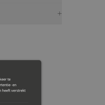
keer te
tentie- en
 heeft verstrekt