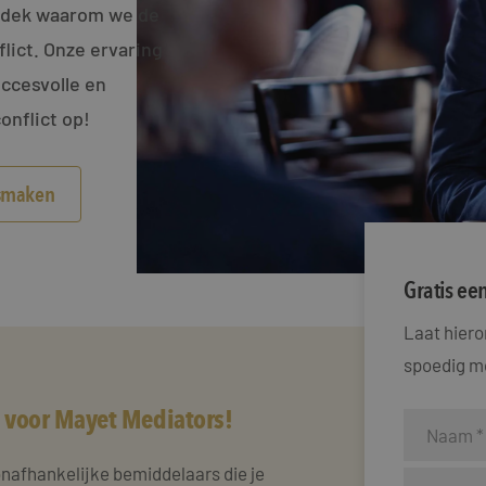
ntdek waarom we de
flict. Onze ervaring
ccesvolle en
onflict op!
ismaken
Gratis ee
Laat hier
spoedig mo
 voor Mayet Mediators!
onafhankelijke bemiddelaars die je