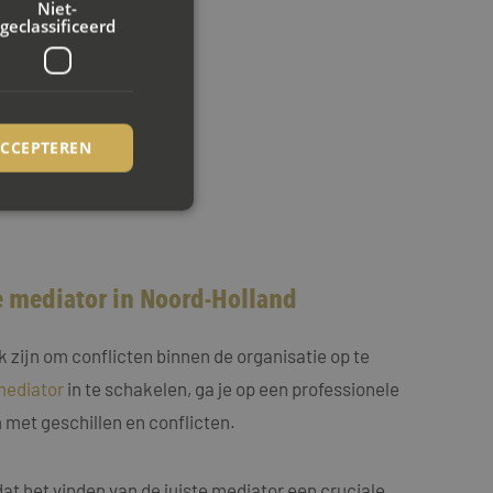
Niet-
geclassificeerd
ACCEPTEREN
rd
e mediator in Noord-Holland
elding en
 zijn om conflicten binnen de organisatie op te
ookie-Script.com-
mediator
in te schakelen, ga je op een professionele
ezoekers te
ie-Script.com is
met geschillen en conflicten.
op basis van de PHP-
emene doeleinden die
at het vinden van de juiste mediator een cruciale
uikerssessies te