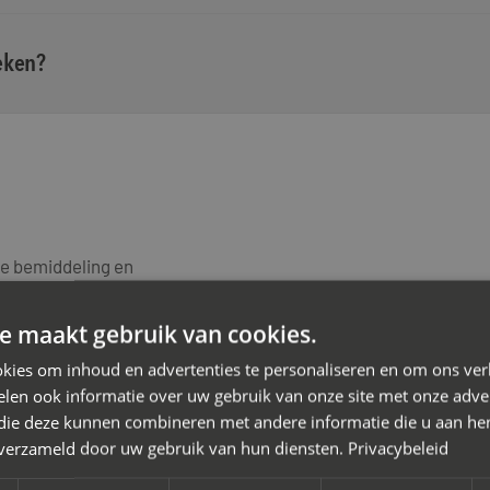
eken?
te bemiddeling en
r een
vlotte echtscheiding
.
e maakt gebruik van cookies.
zen voor mediation bij
aat jullie bij in dit proces,
kies om inhoud en advertenties te personaliseren en om ons ver
len ook informatie over uw gebruik van onze site met onze adver
én eventueel de kinderen die
 die deze kunnen combineren met andere informatie die u aan hen
zijn ervaren in de volgende
n verzameld door uw gebruik van hun diensten.
Privacybeleid