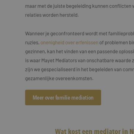
MUID
Micro
Corp
maar met de juiste begeleiding kunnen conflicten
.clari
relaties worden hersteld.
MR
Micro
Corp
Wanneer je geconfronteerd wordt met familieprobl
.c.cla
ruzies,
onenigheid over erfenissen
of problemen b
ANONCHK
Micro
Corp
gezinnen, kan het vinden van een passende oplossin
.c.cla
is waar Mayet Mediators van onschatbare waarde zij
IDE
Goog
.doub
zijn we gespecialiseerd in het begeleiden van com
gezamenlijke overeenkomsten.
_fbp
Meta
Inc.
.maye
Meer over familie mediation
_gcl_au
Goog
.maye
test_cookie
Goog
.doub
Wat kost een mediator in 