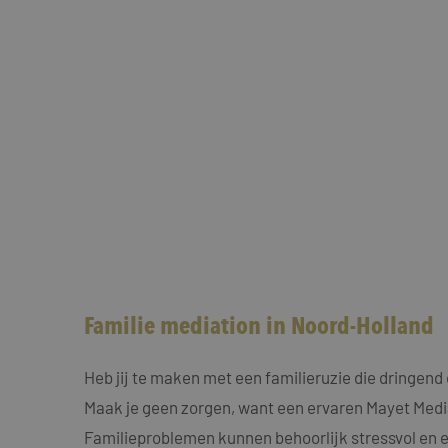
Naam
Naam
fp_user_id
Aanbi
Naam
Dome
_clck
MUID
Micro
Corp
.bing
_ga_4ZL076M2M8
_ga
MR
Micro
Corp
.c.bi
Familie mediation in Noord-Holland
SRM_B
Micro
Corp
Heb jij te maken met een familieruzie die dringen
.c.bi
Maak je geen zorgen, want een ervaren Mayet Mediat
SM
.c.cla
_clsk
Familieproblemen kunnen behoorlijk stressvol en e