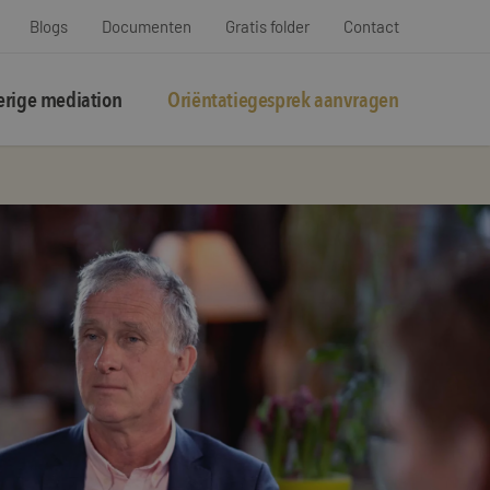
Blogs
Documenten
Gratis folder
Contact
rige mediation
Oriëntatiegesprek aanvragen