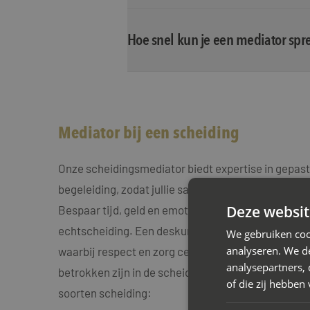
Hoe snel kun je een mediator spr
Mediator bij een scheiding
Onze scheidingsmediator biedt expertise in gepas
begeleiding, zodat jullie samen de weg vinden naa
Deze websit
Bespaar tijd, geld en emotionele stress door te kie
echtscheiding. Een deskundige mediator scheiding st
We gebruiken coo
analyseren. We de
waarbij respect en zorg centraal staan voor jullie 
analysepartners,
betrokken zijn in de scheiding van hun ouders. Wij 
of die zij hebbe
soorten scheiding: