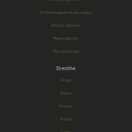
Oriëntatiegesprek aanvragen
PHPSESSID
Sessie
PHP.net
www.mayetmediators.nl
Altijd in de buurt
Meest gezocht
Google Privacy Policy
Best practices
Drenthe
Assen
Beilen
Emmen
Roden
Eelde