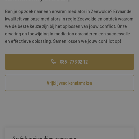
Training & Leiderschap
Referenties
Ben je op zoek naar een ervaren mediator in Zeewolde? Ervaar de
kwaliteit van onze mediators in regio Zeewolde en ontdek waarom
Blogs
we de beste keuze zijn bij het oplossen van jouw conflict. Onze
ervaring en toewijding in mediation garanderen een succesvolle
Documenten
en effectieve oplossing. Samen lossen we jouw conflict op!
Gratis folder
085 - 773 02 12
Contact
Vrijblijvend kennismaken
Gratis kennismaking aanvragen