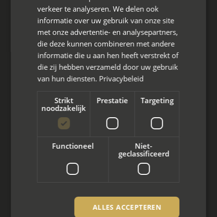
Hoofdkantoor
verkeer te analyseren. We delen ook
Den Berg 16A
informatie over uw gebruik van onze site
4661 KZ Halsteren,
met onze advertentie- en analysepartners,
die deze kunnen combineren met andere
085 - 773 02 12
informatie die u aan hen heeft verstrekt of
die zij hebben verzameld door uw gebruik
aanvraag@mayet.nl
van hun diensten.
Privacybeleid
Strikt
Prestatie
Targeting
noodzakelijk
Wat we doen
Functioneel
Niet-
Mediation bij scheiding
geclassificeerd
Arbeidsmediation
Zakelijke mediation
ALLES ACCEPTEREN
Familie mediation