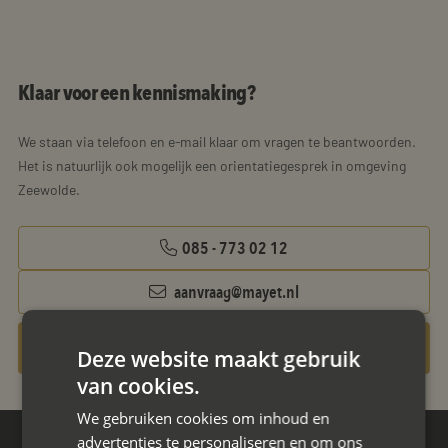
Klaar voor een kennismaking?
We staan via telefoon en e-mail klaar om vragen te beantwoorden.
Het is natuurlijk ook mogelijk een orientatiegesprek in omgeving
Zeewolde.
085 - 773 02 12
aanvraag@mayet.nl
Gratis oriëntatiegesprek aanvragen
Deze website maakt gebruik
van cookies.
We gebruiken cookies om inhoud en
advertenties te personaliseren en om ons