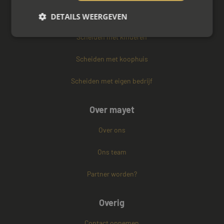
Vertrouwenspersoon
DETAILS WEERGEVEN
Scheiden met kinderen
Strikt noodzakelijk
Prestatie
Targeting
Scheiden met koophuis
Functioneel
Niet-geclassificeerd
Scheiden met eigen bedrijf
Strikt noodzakelijke cookies maken de
kernfunctionaliteiten van de website mogelijk, zoals
gebruikersaanmelding en accountbeheer. De
Over mayet
website kan niet goed worden gebruikt zonder de
strikt noodzakelijke cookies.
Over ons
Naam
Aanbieder / Domein
Vervaldatum
CookieScriptConsent
4 weken 2
Ons team
CookieScript
dagen
www.mayetmediators.nl
Partner worden?
Overig
Contact opnemen