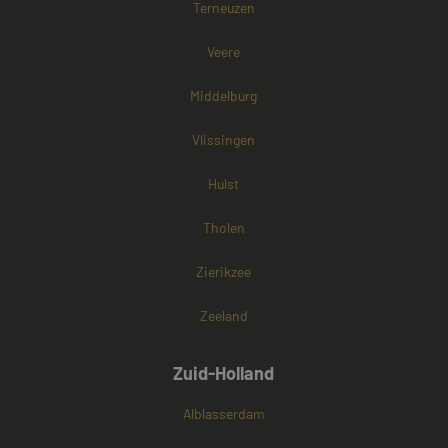
Terneuzen
websitebezoek
cookies onders
Veere
Middelburg
Vlissingen
Hulst
Tholen
Zierikzee
Zeeland
Zuid-Holland
Alblasserdam