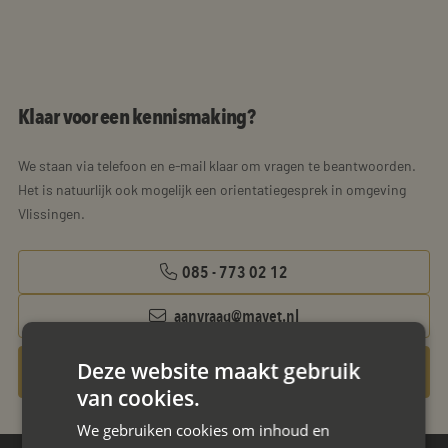
Klaar voor een kennismaking?
We staan via telefoon en e-mail klaar om vragen te beantwoorden.
Het is natuurlijk ook mogelijk een orientatiegesprek in omgeving
Vlissingen.
085 - 773 02 12
aanvraag@mayet.nl
Deze website maakt gebruik
Gratis oriëntatiegesprek aanvragen
van cookies.
We gebruiken cookies om inhoud en