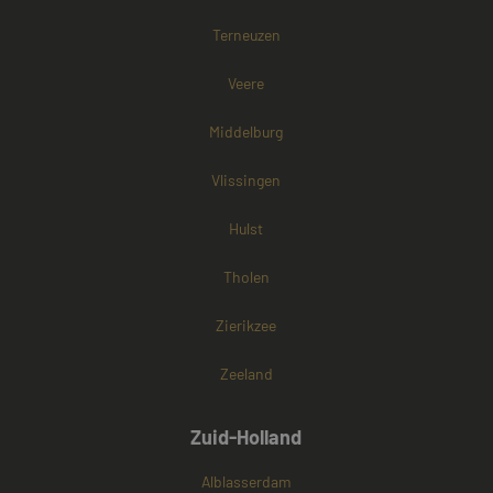
browser van d
websitebezoek
Terneuzen
cookies onders
Veere
Middelburg
Vlissingen
Hulst
Tholen
Zierikzee
Zeeland
Zuid-Holland
Alblasserdam