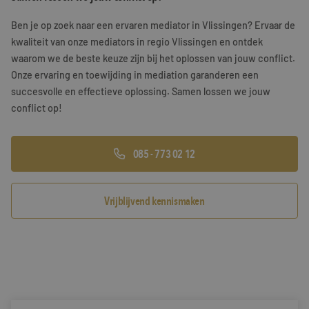
Training & Leiderschap
Referenties
Ben je op zoek naar een ervaren mediator in Vlissingen? Ervaar de
kwaliteit van onze mediators in regio Vlissingen en ontdek
Blogs
waarom we de beste keuze zijn bij het oplossen van jouw conflict.
Onze ervaring en toewijding in mediation garanderen een
Documenten
succesvolle en effectieve oplossing. Samen lossen we jouw
conflict op!
Gratis folder
Contact
085 - 773 02 12
Vrijblijvend kennismaken