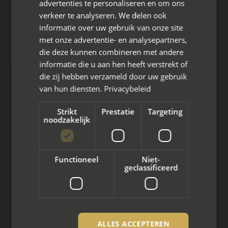
advertenties te personaliseren en om ons
verkeer te analyseren. We delen ook
Hoofdkantoor
informatie over uw gebruik van onze site
Den Berg 16A
met onze advertentie- en analysepartners,
4661 KZ Halsteren,
die deze kunnen combineren met andere
informatie die u aan hen heeft verstrekt of
085 - 773 02 12
die zij hebben verzameld door uw gebruik
aanvraag@mayet.nl
van hun diensten.
Privacybeleid
Strikt
Prestatie
Targeting
noodzakelijk
Wat we doen
Functioneel
Niet-
Mediation bij scheiding
geclassificeerd
Arbeidsmediation
Zakelijke mediation
ALLES ACCEPTEREN