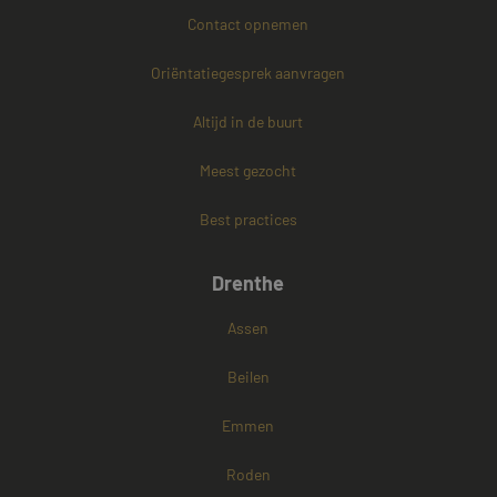
Contact opnemen
PHPSESSID
Sessie
PHP.net
Oriëntatiegesprek aanvragen
www.mayetmediators.nl
Altijd in de buurt
Meest gezocht
Google Privacy Policy
Best practices
Drenthe
Assen
Beilen
Emmen
Roden