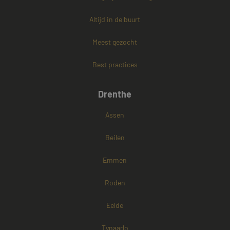
PHPSESSID
Sessie
PHP.net
Altijd in de buurt
www.mayetmediators.nl
Meest gezocht
Best practices
Google Privacy Policy
Drenthe
Assen
Beilen
Emmen
Roden
Eelde
Tynaarlo