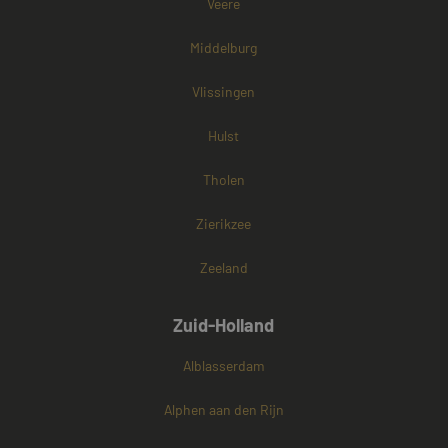
cookies onders
Veere
Middelburg
Vlissingen
Hulst
Tholen
Zierikzee
Zeeland
Zuid-Holland
Alblasserdam
Alphen aan den Rijn