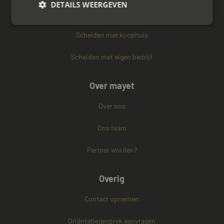
DETAILS WEERGEVEN
Scheiden met kinderen
Scheiden met koophuis
Strikt noodzakelijk
Prestatie
Targeting
Scheiden met eigen bedrijf
Functioneel
Niet-geclassificeerd
Strikt noodzakelijke cookies maken de
Over mayet
kernfunctionaliteiten van de website mogelijk, zoals
gebruikersaanmelding en accountbeheer. De
website kan niet goed worden gebruikt zonder de
Over ons
strikt noodzakelijke cookies.
Naam
Aanbieder / Domein
Vervaldatum
Ons team
CookieScriptConsent
4 weken 2
CookieScript
dagen
www.mayetmediators.nl
Partner worden?
Overig
Contact opnemen
Oriëntatiegesprek aanvragen