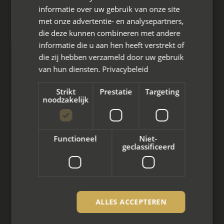
4661 KZ Halsteren,
informatie over uw gebruik van onze site
met onze advertentie- en analysepartners,
085 - 773 02 12
die deze kunnen combineren met andere
informatie die u aan hen heeft verstrekt of
aanvraag@mayet.nl
die zij hebben verzameld door uw gebruik
van hun diensten.
Privacybeleid
Strikt
Prestatie
Targeting
noodzakelijk
Wat we doen
Mediation bij scheiding
Functioneel
Niet-
geclassificeerd
Arbeidsmediation
Zakelijke mediation
Familie mediation
ALLES ACCEPTEREN
Vertrouwenspersoon