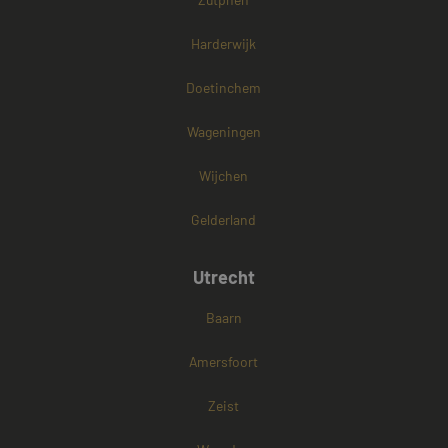
MR
1 week
Dit is een Micr
Microsoft
MSN 1st party 
Corporation
Harderwijk
die we gebrui
.c.clarity.ms
het gebruik va
website voor i
Doetinchem
analyses te me
ANONCHK
9 minuten 56
Deze cookie
Microsoft
Wageningen
seconden
verzamelt info
Corporation
over hoe de
.c.clarity.ms
eindgebruiker 
Wijchen
website gebrui
over eventuele
advertenties di
Gelderland
eindgebruiker
mogelijk heeft 
voordat hij de
genoemde web
Utrecht
bezocht.
IDE
1 jaar
Deze cookie w
Google LLC
Baarn
ingesteld door
.doubleclick.net
Doubleclick en
informatie uit 
Amersfoort
hoe de eindgeb
de website geb
en over eventu
advertenties di
Zeist
eindgebruiker 
gezien voordat 
genoemde web