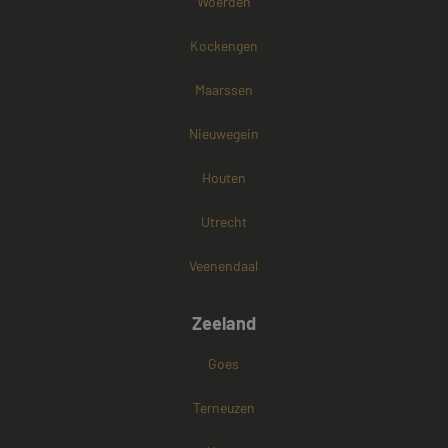
Woerden
bezocht.
_fbp
2 maanden 4
Gebruikt door
Meta Platform
Kockengen
weken
Facebook om 
Inc.
reeks
.mayetmediators.nl
advertentiepr
Maarssen
te leveren, zoal
realtime biede
externe advert
Nieuwegein
_gcl_au
2 maanden 4
Deze cookie w
Google LLC
weken
ingesteld door
.mayetmediators.nl
Houten
Doubleclick en
informatie uit 
hoe de eindgeb
Utrecht
de website geb
en over eventu
advertenties di
Veenendaal
eindgebruiker 
gezien voordat 
genoemde web
bezocht.
Zeeland
test_cookie
15 minuten
Deze cookie w
Google LLC
geplaatst door
.doubleclick.net
Goes
DoubleClick
(eigendom van
Google) om te
bepalen of de
Terneuzen
browser van d
websitebezoek