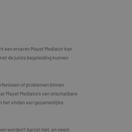
als een unieke
ytische doeleinden.
ten microsoft-
niseert tussen veel
kers kunnen worden
ruiken om het
n.
bruiker de website
ebruiker mogelijk
nt een ervaren Mayet Mediator kan
t.
met de juiste begeleiding kunnen
t informatie uit
er eventuele
dat hij de genoemde
ducten te leveren,
erfenissen of problemen binnen
waar Mayet Mediators van onschatbare
t informatie uit
en het vinden van gezamenlijke
er eventuele
dat hij de genoemde
ndom van Google)
 cookies
nen worden? Aarzel niet, en neem