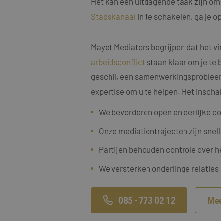
Het kan een uitdagende taak zijn om 
Stadskanaal
in te schakelen, ga je 
Mayet Mediators begrijpen dat het vi
arbeidsconflict
staan klaar om je te 
Naam
Naam
geschil, een samenwerkingsprobleem, 
fp_user_id
Aanbi
Naam
Dome
expertise om u te helpen. Het inscha
_clck
MUID
Micro
Corp
We bevorderen open en eerlijke c
.bing
_ga_4ZL076M2M8
Onze mediationtrajecten zijn snell
_ga
MR
Micro
Partijen behouden controle over h
Corp
.c.bi
We versterken onderlinge relaties
SRM_B
Micro
Corp
.c.bi
085 - 773 02 12
Mee
SM
.c.cla
_clsk