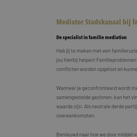
MUID
Micro
Corp
.clari
Mediator Stadskanaal bij 
MR
Micro
Corp
.c.cla
De specialist in familie mediation
ANONCHK
Micro
Corp
Heb jij te maken met een familieruz
.c.cla
jou hierbij helpen! Familieproblemen
IDE
Goog
.doub
conflicten worden opgelost en kunne
_fbp
Meta
Wanneer je geconfronteerd wordt met
Inc.
.maye
samengestelde gezinnen, kan het vin
_gcl_au
Goog
waarde zijn. Als neutrale derde part
.maye
overeenkomsten.
test_cookie
Goog
.doub
Benieuwd naar hoe we door middel va