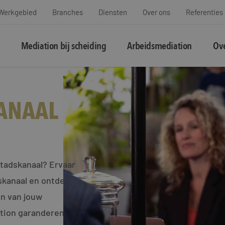
Werkgebied
Branches
Diensten
Over ons
Referenties
Mediation bij scheiding
Arbeidsmediation
Ove
ANAAL
Stadskanaal? Ervaar
skanaal en ontdek
en van jouw
ation garanderen