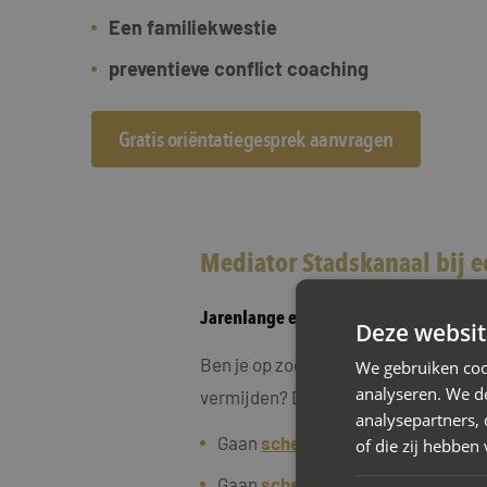
Een familiekwestie
preventieve conflict coaching
Gratis oriëntatiegesprek aanvragen
Mediator Stadskanaal bij e
Jarenlange ervaring in scheidingsmed
Deze websit
Ben je op zoek naar een oplossing vo
We gebruiken coo
analyseren. We de
vermijden? Dan is scheidingsmediati
analysepartners,
Gaan
scheiden met kinderen
of die zij hebbe
Gaan
scheiden met een eigen won