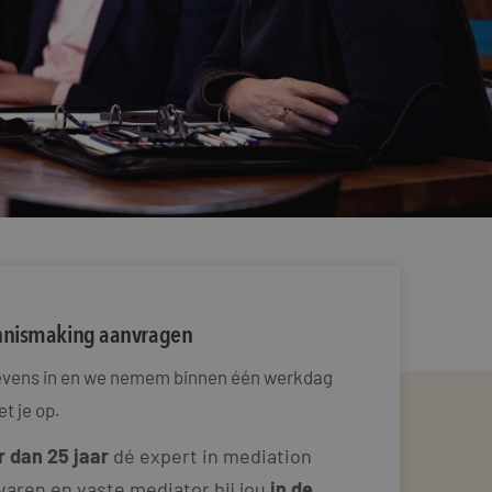
ennismaking aanvragen
gevens in en we nemem binnen één werkdag
t je op.
 dan 25 jaar
dé expert in mediation
varen en vaste mediator bij jou
in de