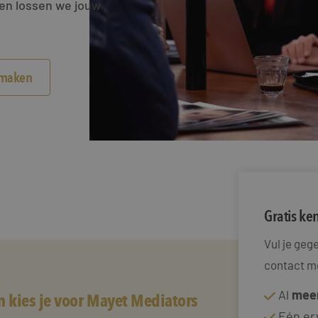
men lossen we jouw
smaken
Gratis k
Vul je ge
contact me
Al
meer
 kies je voor Mayet Mediators
Eén er