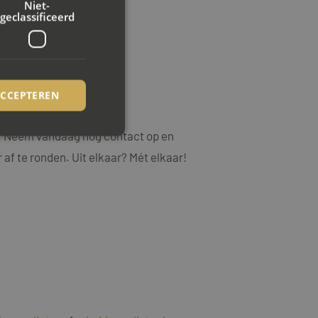
Niet-
geclassificeerd
ACCEPTEREN
.
ng. Neem vandaag nog contact op en
 af te ronden. Uit elkaar? Mét elkaar!
rd
elding en
ookie-Script.com-
ezoekers te
ie-Script.com is
op basis van de PHP-
emene doeleinden die
uikerssessies te