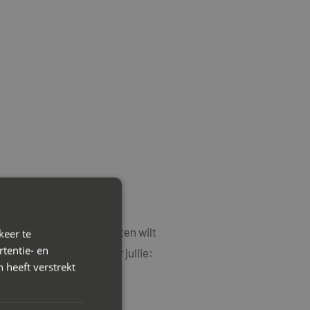
sen en oplopende conflicten wilt
keer te
tentie- en
in te schakelen wanneer jullie:
 heeft verstrekt