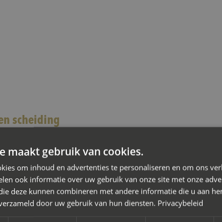
en scheiding
iation
e maakt gebruik van cookies.
or je scheiding in Stadskanaal waarbij je de kosten wilt beheer
kies om inhoud en advertenties te personaliseren en om ons ver
len ook informatie over uw gebruik van onze site met onze adver
on de oplossing. Je doet er slim aan een
mediator bij scheiding
 die deze kunnen combineren met andere informatie die u aan hen
n verzameld door uw gebruik van hun diensten.
Privacybeleid
ing