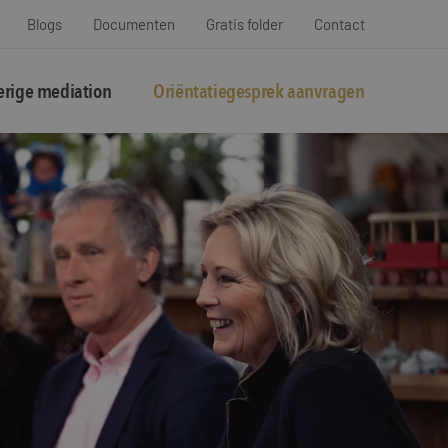
Blogs
Documenten
Gratis folder
Contact
rige mediation
Oriëntatiegesprek aanvragen