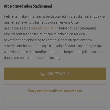
Arbeidsmediation Stadskanaal
Training & Leiderschap
Referenties
Heb je te maken met een arbeidsconflict in Stadskanaal en zoek je
Blogs
naar effectieve hulp bij het oplossen ervan? Onze
gespecialiseerde
arbeidsmediation
helpt om een (dreigend)
Documenten
arbeidsconflict constructief aan te pakken en tot een
bevredigende oplossing te komen. Of het nu gaat om een
Gratis folder
arbeidsconflict met ontslag als gevolg of andere spanningen op de
Contact
werkvloer, onze deskundige mediators begeleiden jullie naar een
duurzame en harmonieuze oplossing.
085 - 773 02 12
Vraag een gratis oriëntatiegesprek aan