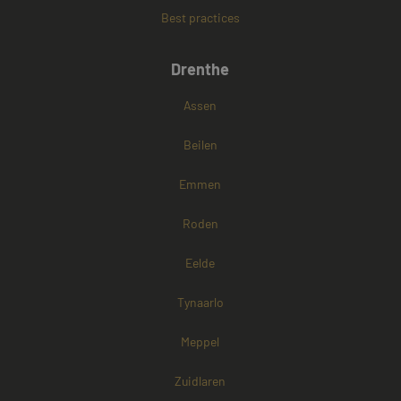
Best practices
Google Privacy Policy
Drenthe
Assen
Beilen
Emmen
Roden
Eelde
Tynaarlo
Meppel
Zuidlaren
Aanbieder /