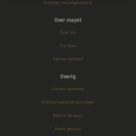
Scheiden met eigen bedrijf
Strikt noodzakelijk
Prestatie
Targeting
Over mayet
Functioneel
Niet-geclassificeerd
Strikt noodzakelijke cookies maken de
Over ons
kernfunctionaliteiten van de website mogelijk, zoals
gebruikersaanmelding en accountbeheer. De
Ons team
website kan niet goed worden gebruikt zonder de
strikt noodzakelijke cookies.
Partner worden?
Naam
Aanbieder / Domein
Vervaldatum
CookieScriptConsent
4 weken 2
CookieScript
dagen
www.mayetmediators.nl
Overig
Contact opnemen
Oriëntatiegesprek aanvragen
Altijd in de buurt
PHPSESSID
Sessie
Meest gezocht
PHP.net
www.mayetmediators.nl