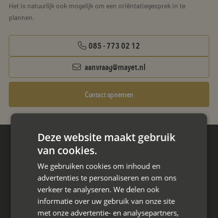
Het is natuurlijk ook mogelijk om een oriëntatiegesprek in te
plannen.
085 - 773 02 12
aanvraag@mayet.nl
Contact opnemen
Deze website maakt gebruik
van cookies.
Hoofdkantoor
Den Berg 16A
We gebruiken cookies om inhoud en
4661 KZ Halsteren,
advertenties te personaliseren en om ons
verkeer te analyseren. We delen ook
085 - 773 02 12
informatie over uw gebruik van onze site
met onze advertentie- en analysepartners,
aanvraag@mayet.nl