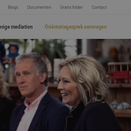
Blogs
Documenten
Gratis folder
Contact
rige mediation
Oriëntatiegesprek aanvragen