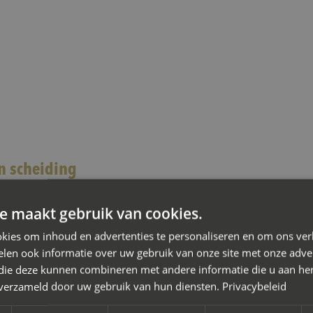
n scheiding
iation
e maakt gebruik van cookies.
or je scheiding in Kockengen waarbij je de kosten wilt beheers
kies om inhoud en advertenties te personaliseren en om ons ver
len ook informatie over uw gebruik van onze site met onze adver
on de oplossing. Je doet er slim aan een
mediator bij scheiding
 die deze kunnen combineren met andere informatie die u aan hen
n verzameld door uw gebruik van hun diensten.
Privacybeleid
ing