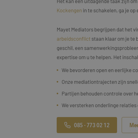
Het kan een uitdagende taak zijn om 
Kockengen
in te schakelen, ga je op
Mayet Mediators begrijpen dat het vi
arbeidsconflict
staan klaar om je te 
Naam
Naam
geschil, een samenwerkingsprobleem, 
fp_user_id
Aanbi
Naam
Dome
expertise om u te helpen. Het inscha
_clck
MUID
Micro
Corp
We bevorderen open en eerlijke c
.bing
_ga_4ZL076M2M8
Onze mediationtrajecten zijn snell
_ga
MR
Micro
Partijen behouden controle over h
Corp
.c.bi
We versterken onderlinge relaties
SRM_B
Micro
Corp
.c.bi
085 - 773 02 12
Mee
SM
.c.cla
_clsk