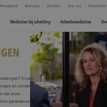
Werkgebied
Branches
Diensten
Over ons
Referenties
Mediation bij scheiding
Arbeidsmediation
Ove
NGEN
 Kockengen? Ervaar
kengen en ontdek
en van jouw
ation garanderen