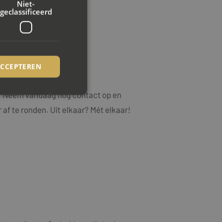
Niet-
geclassificeerd
ACCEPTEREN
.
ng. Neem vandaag nog contact op en
 af te ronden. Uit elkaar? Mét elkaar!
rd
elding en
ookie-Script.com-
ezoekers te
ie-Script.com is
op basis van de PHP-
emene doeleinden die
uikerssessies te