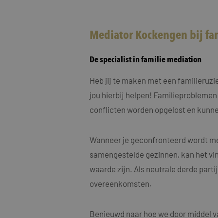
MUID
Micro
Corp
.clari
Mediator Kockengen bij f
MR
Micro
Corp
.c.cla
De specialist in familie mediation
ANONCHK
Micro
Corp
Heb jij te maken met een familieruz
.c.cla
jou hierbij helpen! Familieproblemen
IDE
Goog
.doub
conflicten worden opgelost en kunne
_fbp
Meta
Wanneer je geconfronteerd wordt met
Inc.
.maye
samengestelde gezinnen, kan het vin
_gcl_au
Goog
waarde zijn. Als neutrale derde part
.maye
overeenkomsten.
test_cookie
Goog
.doub
Benieuwd naar hoe we door middel va