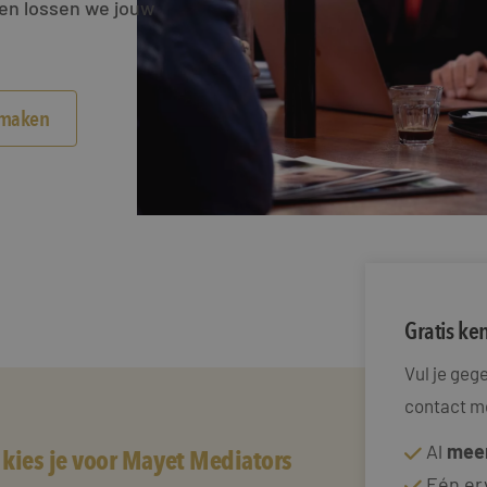
men lossen we jouw
smaken
Gratis k
Vul je ge
contact me
Al
meer
kies je voor Mayet Mediators
Eén er