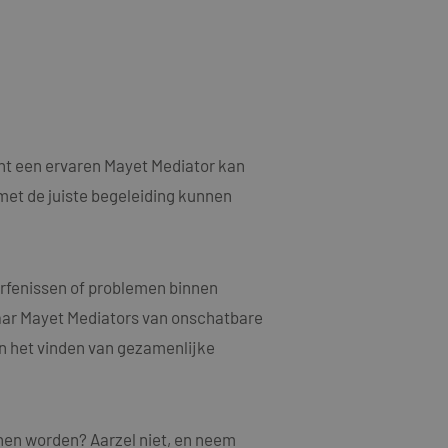
als een unieke
ytische doeleinden.
ten microsoft-
niseert tussen veel
kers kunnen worden
ruiken om het
n.
bruiker de website
ebruiker mogelijk
nt een ervaren Mayet Mediator kan
t.
met de juiste begeleiding kunnen
t informatie uit
er eventuele
dat hij de genoemde
ducten te leveren,
erfenissen of problemen binnen
waar Mayet Mediators van onschatbare
t informatie uit
en het vinden van gezamenlijke
er eventuele
dat hij de genoemde
ndom van Google)
 cookies
nen worden? Aarzel niet, en neem