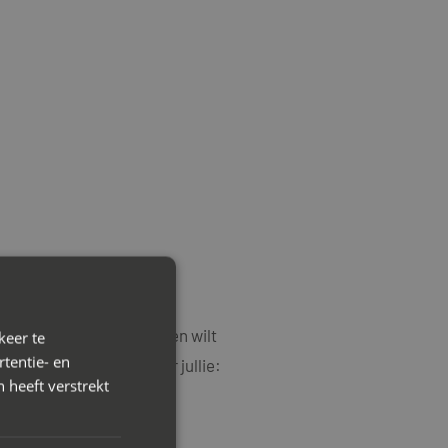
en en oplopende conflicten wilt
keer te
tentie- en
in te schakelen wanneer jullie:
 heeft verstrekt