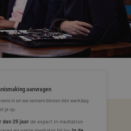
ennismaking aanvragen
gevens in en we nemem binnen één werkdag
t je op.
 dan 25 jaar
dé expert in mediation
varen en vaste mediator bij jou
in de