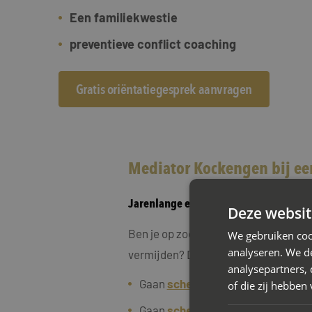
Een familiekwestie
preventieve conflict coaching
Gratis oriëntatiegesprek aanvragen
Mediator Kockengen bij ee
Jarenlange ervaring in scheidingsmed
Deze websit
Ben je op zoek naar een oplossing vo
We gebruiken coo
analyseren. We de
vermijden? Dan is scheidingsmediati
analysepartners,
Gaan
scheiden met kinderen
of die zij hebbe
Gaan
scheiden met een eigen won