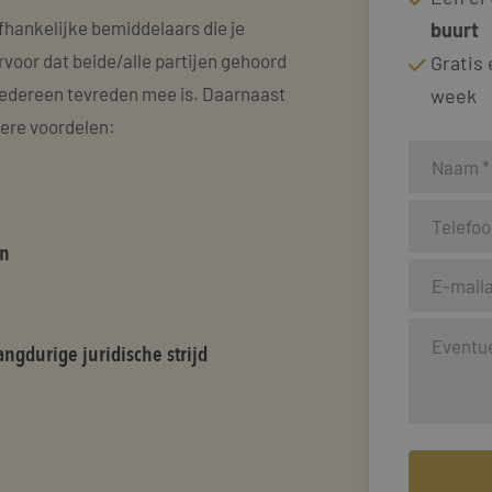
fhankelijke bemiddelaars die je
buurt
rvoor dat beide/alle partijen gehoord
Gratis
edereen tevreden mee is. Daarnaast
week
dere voordelen:
en
ngdurige juridische strijd