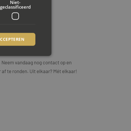
Niet-
geclassificeerd
ACCEPTEREN
.
ng. Neem vandaag nog contact op en
rd
 af te ronden. Uit elkaar? Mét elkaar!
elding en
ookie-Script.com-
ezoekers te
ie-Script.com is
op basis van de PHP-
emene doeleinden die
uikerssessies te