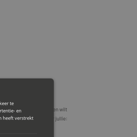
keer te
en en oplopende conflicten wilt
tentie- en
 heeft verstrekt
in te schakelen wanneer jullie: