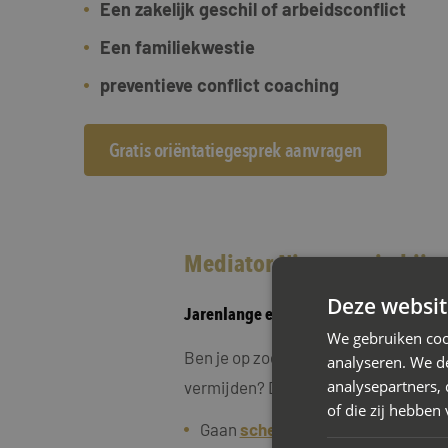
Een zakelijk geschil of arbeidsconflict
Een familiekwestie
preventieve conflict coaching
Gratis oriëntatiegesprek aanvragen
Mediator Nieuwegein bij e
Deze websit
Jarenlange ervaring in scheidingsmed
We gebruiken coo
Ben je op zoek naar een oplossing vo
analyseren. We de
analysepartners,
vermijden? Dan is scheidingsmediati
of die zij hebbe
Gaan
scheiden met kinderen