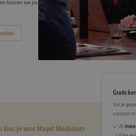
men lossen we jouw
smaken
Gratis k
Vul je ge
contact me
Al
meer
 kies je voor Mayet Mediators
Eén er