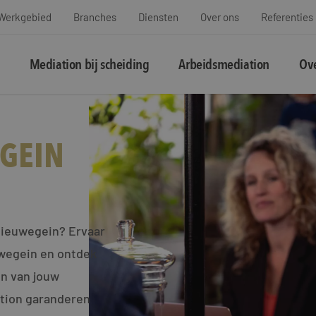
Werkgebied
Branches
Diensten
Over ons
Referenties
Mediation bij scheiding
Arbeidsmediation
Ove
GEIN
Nieuwegein? Ervaar
uwegein en ontdek
en van jouw
ation garanderen