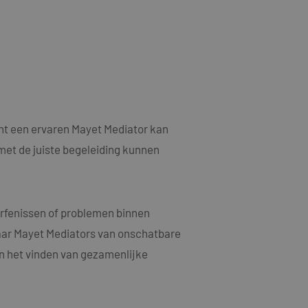
als een unieke
ytische doeleinden.
ten microsoft-
niseert tussen veel
kers kunnen worden
ruiken om het
n.
bruiker de website
ebruiker mogelijk
t.
nt een ervaren Mayet Mediator kan
t informatie uit
met de juiste begeleiding kunnen
er eventuele
dat hij de genoemde
ducten te leveren,
erfenissen of problemen binnen
t informatie uit
waar Mayet Mediators van onschatbare
er eventuele
dat hij de genoemde
en het vinden van gezamenlijke
ndom van Google)
 cookies