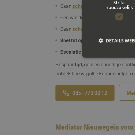
Strikt
Gaan
scheiden met een eigen won
noodzakelijk
Een van de twee partners
zelfsta
Gaan
scheiden met een
eigen
bedr
Snel tot oplossingen
willt komen e
DETAILS WE
Escalatie van conflicten willen v
Bespaar tijd, geld en onnodige confl
S
ontdek hoe wij jullie kunnen helpen o
Strikt noodzakelijke
accountbeheer. De we
085 - 773 02 12
Mee
Naam
CookieScriptConse
Mediator Nieuwegein voor e
PHPSESSID