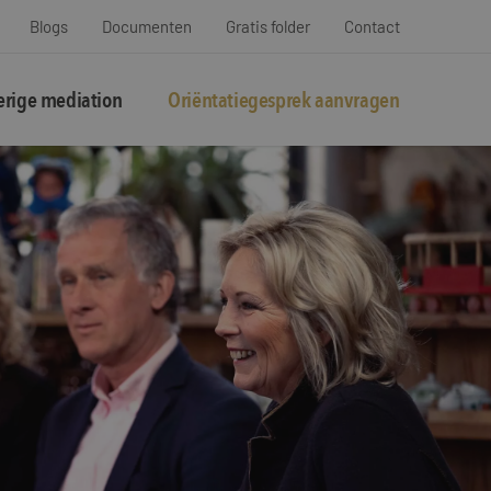
Blogs
Documenten
Gratis folder
Contact
rige mediation
Oriëntatiegesprek aanvragen