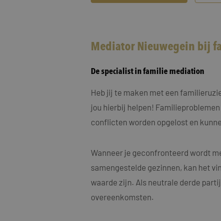
MUID
Micro
Corp
.clari
MR
Micro
Mediator Nieuwegein bij 
Corp
.c.cla
De specialist in familie mediation
ANONCHK
Micro
Corp
.c.cla
Heb jij te maken met een familieruz
IDE
Goog
jou hierbij helpen! Familieproblemen
.doub
conflicten worden opgelost en kunne
_fbp
Meta
Inc.
.maye
Wanneer je geconfronteerd wordt met
_gcl_au
Goog
samengestelde gezinnen, kan het vin
.maye
waarde zijn. Als neutrale derde part
overeenkomsten.
test_cookie
Goog
.doub