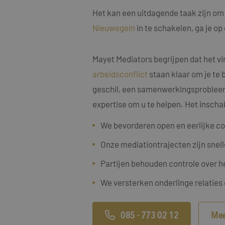
Het kan een uitdagende taak zijn om 
Nieuwegein
in te schakelen, ga je o
Mayet Mediators begrijpen dat het vi
Naam
arbeidsconflict
staan klaar om je te 
Naam
fp_user_id
Aanbi
Naam
Dome
geschil, een samenwerkingsprobleem, 
_clck
MUID
Micro
expertise om u te helpen. Het inscha
Corp
.bing
_ga_4ZL076M2M8
We bevorderen open en eerlijke c
Onze mediationtrajecten zijn snell
_ga
MR
Micro
Corp
.c.bi
Partijen behouden controle over h
SRM_B
Micro
We versterken onderlinge relaties
Corp
.c.bi
SM
.c.cla
_clsk
085 - 773 02 12
Mee