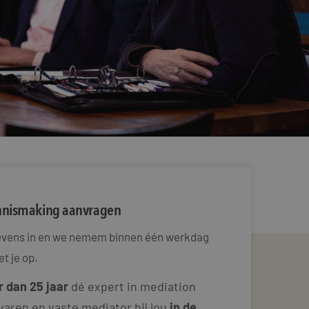
ennismaking aanvragen
gevens in en we nemem binnen één werkdag
t je op.
 dan 25 jaar
dé expert in mediation
varen en vaste mediator bij jou
in de