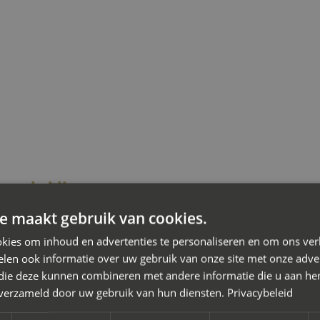
en scheiding
e maakt gebruik van cookies.
iation
kies om inhoud en advertenties te personaliseren en om ons ver
or je scheiding in Nieuwegein waarbij je de kosten wilt beheers
len ook informatie over uw gebruik van onze site met onze adver
 die deze kunnen combineren met andere informatie die u aan hen
on de oplossing. Je doet er slim aan een
mediator bij scheiding
n verzameld door uw gebruik van hun diensten.
Privacybeleid