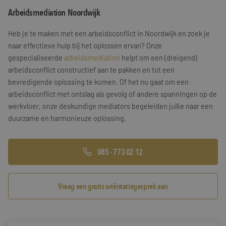
Arbeidsmediation Noordwijk
Training & Leiderschap
Referenties
Heb je te maken met een arbeidsconflict in Noordwijk en zoek je
Blogs
naar effectieve hulp bij het oplossen ervan? Onze
gespecialiseerde
arbeidsmediation
helpt om een (dreigend)
Documenten
arbeidsconflict constructief aan te pakken en tot een
bevredigende oplossing te komen. Of het nu gaat om een
Gratis folder
arbeidsconflict met ontslag als gevolg of andere spanningen op de
Contact
werkvloer, onze deskundige mediators begeleiden jullie naar een
duurzame en harmonieuze oplossing.
085 - 773 02 12
Vraag een gratis oriëntatiegesprek aan