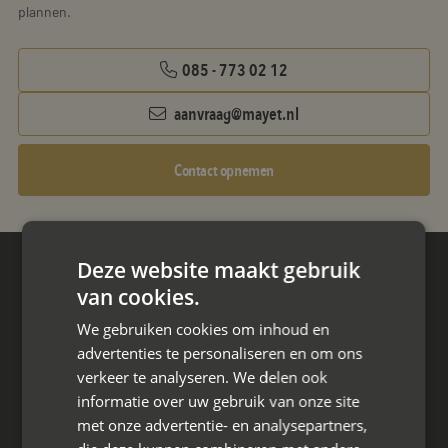
plannen.
085 - 773 02 12
aanvraag@mayet.nl
Contact opnemen
Deze website maakt gebruik
Hoofdkantoor
van cookies.
Den Berg 16A
We gebruiken cookies om inhoud en
4661 KZ Halsteren,
advertenties te personaliseren en om ons
085 - 773 02 12
verkeer te analyseren. We delen ook
informatie over uw gebruik van onze site
aanvraag@mayet.nl
met onze advertentie- en analysepartners,