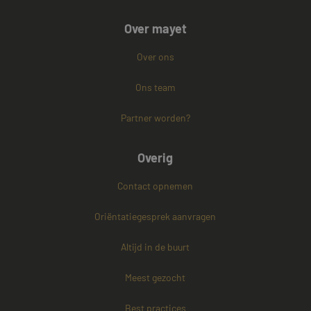
Strikt noodzakelijk
Prestatie
Targeting
Over mayet
Functioneel
Niet-geclassificeerd
Over ons
Strikt noodzakelijke cookies maken de
kernfunctionaliteiten van de website mogelijk, zoals
gebruikersaanmelding en accountbeheer. De
Ons team
website kan niet goed worden gebruikt zonder de
strikt noodzakelijke cookies.
Partner worden?
Naam
Aanbieder / Domein
Vervaldatum
CookieScriptConsent
4 weken 2
CookieScript
Overig
dagen
www.mayetmediators.nl
Contact opnemen
Oriëntatiegesprek aanvragen
Altijd in de buurt
Meest gezocht
PHPSESSID
Sessie
PHP.net
www.mayetmediators.nl
Best practices