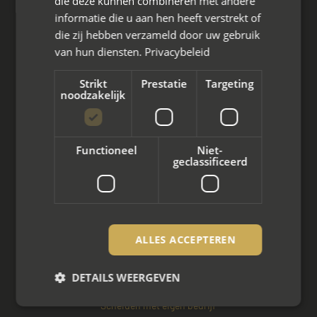
die deze kunnen combineren met andere
informatie die u aan hen heeft verstrekt of
die zij hebben verzameld door uw gebruik
van hun diensten.
Privacybeleid
Wat we doen
Strikt
Prestatie
Targeting
Mediation bij scheiding
noodzakelijk
Arbeidsmediation
Functioneel
Niet-
Zakelijke mediation
geclassificeerd
Familie mediation
Vertrouwenspersoon
ALLES ACCEPTEREN
Scheiden met kinderen
Scheiden met koophuis
DETAILS WEERGEVEN
Scheiden met eigen bedrijf