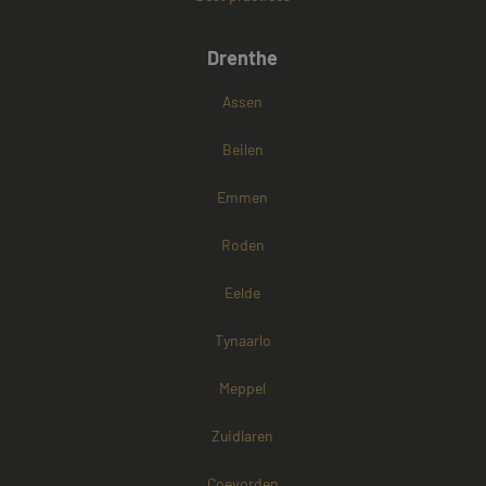
Drenthe
Google Privacy Policy
Assen
Beilen
Emmen
Roden
Eelde
Tynaarlo
Meppel
Zuidlaren
Aanbieder /
Naam
Vervaldatum
Omschrijving
Coevorden