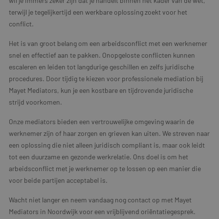
wil je immers zeker zijn dat je handelt binnen het kader van de wet,
terwijl je tegelijkertijd een werkbare oplossing zoekt voor het
conflict.
Het is van groot belang om een arbeidsconflict met een werknemer
snel en effectief aan te pakken. Onopgeloste conflicten kunnen
escaleren en leiden tot langdurige geschillen en zelfs juridische
procedures. Door tijdig te kiezen voor professionele mediation bij
Mayet Mediators, kun je een kostbare en tijdrovende juridische
strijd voorkomen.
Onze mediators bieden een vertrouwelijke omgeving waarin de
werknemer zijn of haar zorgen en grieven kan uiten. We streven naar
een oplossing die niet alleen juridisch compliant is, maar ook leidt
tot een duurzame en gezonde werkrelatie. Ons doel is om het
arbeidsconflict met je werknemer op te lossen op een manier die
voor beide partijen acceptabel is.
Wacht niet langer en neem vandaag nog contact op met Mayet
Mediators in Noordwijk voor een vrijblijvend oriëntatiegesprek.