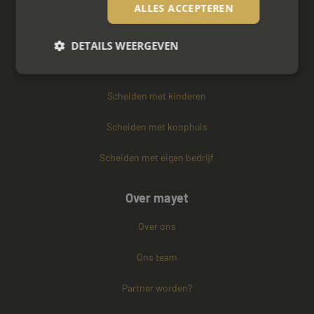
Zakelijke mediation
ALLES ACCEPTEREN
Familie mediation
DETAILS WEERGEVEN
Vertrouwenspersoon
Scheiden met kinderen
Strikt noodzakelijk
Prestatie
Targeting
Functioneel
Niet-geclassificeerd
Scheiden met koophuis
Strikt noodzakelijke cookies maken de
Scheiden met eigen bedrijf
kernfunctionaliteiten van de website mogelijk, zoals
gebruikersaanmelding en accountbeheer. De
website kan niet goed worden gebruikt zonder de
strikt noodzakelijke cookies.
Over mayet
Naam
Aanbieder / Domein
Vervaldatum
Over ons
CookieScriptConsent
4 weken 2
CookieScript
dagen
www.mayetmediators.nl
Ons team
Partner worden?