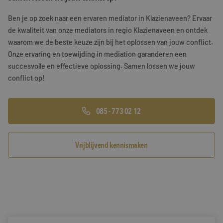
Training & Leiderschap
Referenties
Ben je op zoek naar een ervaren mediator in Klazienaveen? Ervaar
de kwaliteit van onze mediators in regio Klazienaveen en ontdek
Blogs
waarom we de beste keuze zijn bij het oplossen van jouw conflict.
Onze ervaring en toewijding in mediation garanderen een
Documenten
succesvolle en effectieve oplossing. Samen lossen we jouw
conflict op!
Gratis folder
Contact
085 - 773 02 12
Vrijblijvend kennismaken