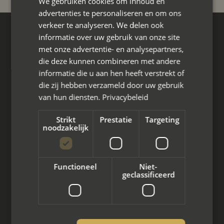
We gebruiken cookies om inhoud en
advertenties te personaliseren en om ons
verkeer te analyseren. We delen ook
informatie over uw gebruik van onze site
Hoofdkantoor
met onze advertentie- en analysepartners,
Den Berg 16A
die deze kunnen combineren met andere
4661 KZ Halsteren,
informatie die u aan hen heeft verstrekt of
085 - 773 02 12
die zij hebben verzameld door uw gebruik
van hun diensten.
Privacybeleid
aanvraag@mayet.nl
Strikt
Prestatie
Targeting
noodzakelijk
Wat we doen
Functioneel
Niet-
geclassificeerd
Mediation bij scheiding
Arbeidsmediation