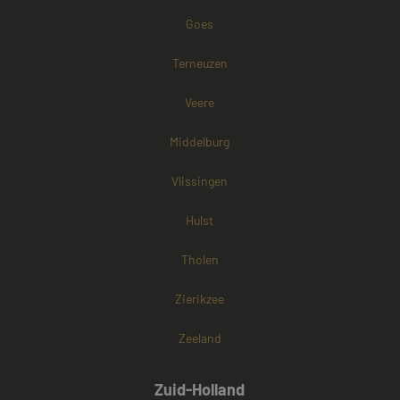
Google) om te
bepalen of de
Goes
browser van d
websitebezoek
cookies onders
Terneuzen
Veere
Middelburg
Vlissingen
Hulst
Tholen
Zierikzee
Zeeland
Zuid-Holland