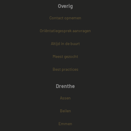
Overig
Contact opnemen
PHPSESSID
Sessie
PHP.net
www.mayetmediators.nl
Oriëntatiegesprek aanvragen
Altijd in de buurt
Google Privacy Policy
Meest gezocht
Best practices
Drenthe
Assen
Beilen
Emmen