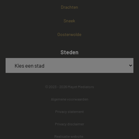
Drachten
Sneek
Oosterwolde
Steden
© 2023 - 2026 Mayet Mediators
Algemene voorwaarden
Privacy statement
Privacy disclaimer
Realisatie website: