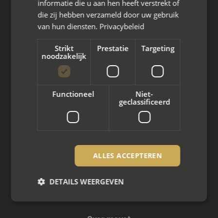
informatie die u aan hen heeft verstrekt of
die zij hebben verzameld door uw gebruik
Wat we doen
van hun diensten.
Privacybeleid
Mediation bij scheiding
Strikt
Prestatie
Targeting
noodzakelijk
Arbeidsmediation
Zakelijke mediation
Functioneel
Niet-
geclassificeerd
Familie mediation
Vertrouwenspersoon
Scheiden met kinderen
ALLES ACCEPTEREN
Scheiden met koophuis
DETAILS WEERGEVEN
Scheiden met eigen bedrijf