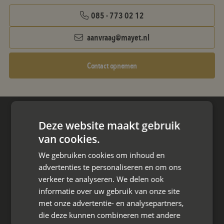
085 - 773 02 12
aanvraag@mayet.nl
Contact opnemen
Hoofdkantoor
Deze website maakt gebruik
Den Berg 16A
van cookies.
4661 KZ Halsteren,
We gebruiken cookies om inhoud en
advertenties te personaliseren en om ons
085 - 773 02 12
verkeer te analyseren. We delen ook
aanvraag@mayet.nl
informatie over uw gebruik van onze site
met onze advertentie- en analysepartners,
die deze kunnen combineren met andere