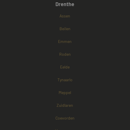
Drenthe
Google Privacy Policy
Assen
Beilen
Emmen
Roden
Eelde
Tynaarlo
Meppel
Zuidlaren
Coevorden
Aanbieder /
Naam
Vervaldatum
Omschrijving
Domein
Aanbieder /
Naam
Vervaldatum
Omschri
Domein