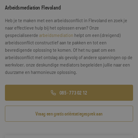
Arbeidsmediation Flevoland
Training & Leiderschap
Referenties
Heb je te maken met een arbeidsconflict in Flevoland en zoek je
Blogs
naar effectieve hulp bij het oplossen ervan? Onze
gespecialiseerde
arbeidsmediation
helpt om een (dreigend)
Documenten
arbeidsconflict constructief aan te pakken en tot een
bevredigende oplossing te komen. Of het nu gaat om een
Gratis folder
arbeidsconflict met ontslag als gevolg of andere spanningen op de
Contact
werkvloer, onze deskundige mediators begeleiden jullie naar een
duurzame en harmonieuze oplossing.
085 - 773 02 12
Vraag een gratis oriëntatiegesprek aan