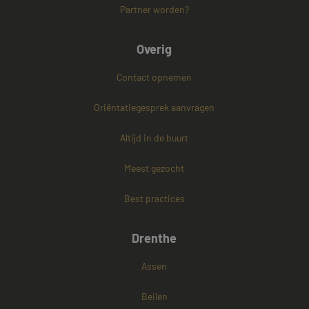
Strikt noodzakelijke cookies maken de
Partner worden?
kernfunctionaliteiten van de website mogelijk, zoals
gebruikersaanmelding en accountbeheer. De
website kan niet goed worden gebruikt zonder de
Overig
strikt noodzakelijke cookies.
Naam
Aanbieder / Domein
Vervaldatum
Contact opnemen
CookieScriptConsent
4 weken 2
CookieScript
dagen
www.mayetmediators.nl
Oriëntatiegesprek aanvragen
Altijd in de buurt
Meest gezocht
Best practices
PHPSESSID
Sessie
PHP.net
Drenthe
www.mayetmediators.nl
Assen
Beilen
Google Privacy Policy