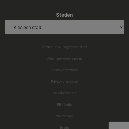
Steden
© 2023 - 2026 Mayet Mediators
Algemene voorwaarden
Privacy statement
Privacy disclaimer
Realisatie website:
RB-Media
Webdesign
Breda