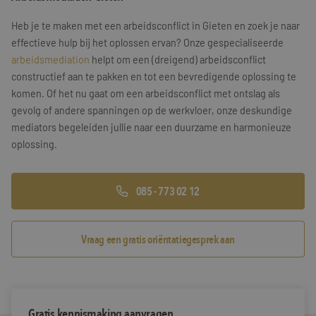
Training & Leiderschap
Referenties
Heb je te maken met een arbeidsconflict in Gieten en zoek je naar
effectieve hulp bij het oplossen ervan? Onze gespecialiseerde
Blogs
arbeidsmediation
helpt om een (dreigend) arbeidsconflict
constructief aan te pakken en tot een bevredigende oplossing te
Documenten
komen. Of het nu gaat om een arbeidsconflict met ontslag als
gevolg of andere spanningen op de werkvloer, onze deskundige
Gratis folder
mediators begeleiden jullie naar een duurzame en harmonieuze
oplossing.
Contact
085 - 773 02 12
Vraag een gratis oriëntatiegesprek aan
Gratis kennismaking aanvragen