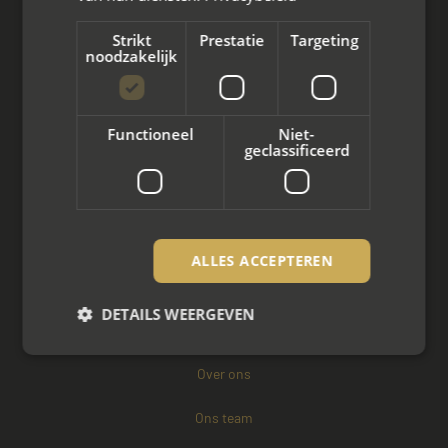
Arbeidsmediation
Strikt
Prestatie
Targeting
noodzakelijk
Zakelijke mediation
Familie mediation
Functioneel
Niet-
Vertrouwenspersoon
geclassificeerd
Scheiden met kinderen
Scheiden met koophuis
ALLES ACCEPTEREN
Scheiden met eigen bedrijf
DETAILS WEERGEVEN
Over mayet
Over ons
Strikt noodzakelijk
Prestatie
Targeting
Ons team
Functioneel
Niet-geclassificeerd