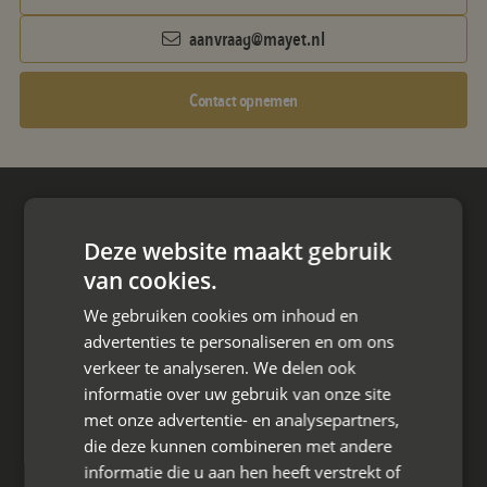
aanvraag@mayet.nl
Contact opnemen
Hoofdkantoor
Deze website maakt gebruik
Den Berg 16A
4661 KZ Halsteren,
van cookies.
We gebruiken cookies om inhoud en
085 - 773 02 12
advertenties te personaliseren en om ons
verkeer te analyseren. We delen ook
aanvraag@mayet.nl
informatie over uw gebruik van onze site
met onze advertentie- en analysepartners,
die deze kunnen combineren met andere
informatie die u aan hen heeft verstrekt of