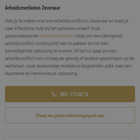
Arbeidsmediation Zevenaar
Training & Leiderschap
Referenties
Heb je te maken met een arbeidsconflict in Zevenaar en zoek je
Blogs
naar effectieve hulp bij het oplossen ervan? Onze
gespecialiseerde
arbeidsmediation
helpt om een (dreigend)
Documenten
arbeidsconflict constructief aan te pakken en tot een
bevredigende oplossing te komen. Of het nu gaat om een
Gratis folder
arbeidsconflict met ontslag als gevolg of andere spanningen op de
Contact
werkvloer, onze deskundige mediators begeleiden jullie naar een
duurzame en harmonieuze oplossing.
085 - 773 02 12
Vraag een gratis oriëntatiegesprek aan