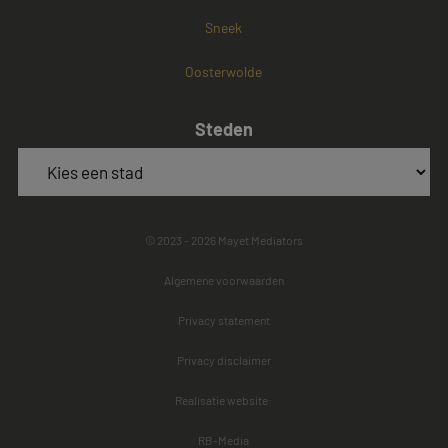
Sneek
Oosterwolde
Steden
© 2023 - 2026 Mayet Mediators
Algemene voorwaarden
Privacy statement
Privacy disclaimer
Realisatie website:
RB-Media