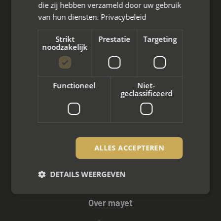
Wat we doen
die zij hebben verzameld door uw gebruik
van hun diensten.
Privacybeleid
Mediation bij scheiding
Strikt
Prestatie
Targeting
Arbeidsmediation
noodzakelijk
Zakelijke mediation
Functioneel
Niet-
Familie mediation
geclassificeerd
Vertrouwenspersoon
Scheiden met kinderen
ALLES ACCEPTEREN
Scheiden met koophuis
DETAILS WEERGEVEN
Scheiden met eigen bedrijf
Over mayet
Strikt noodzakelijk
Prestatie
Targeting