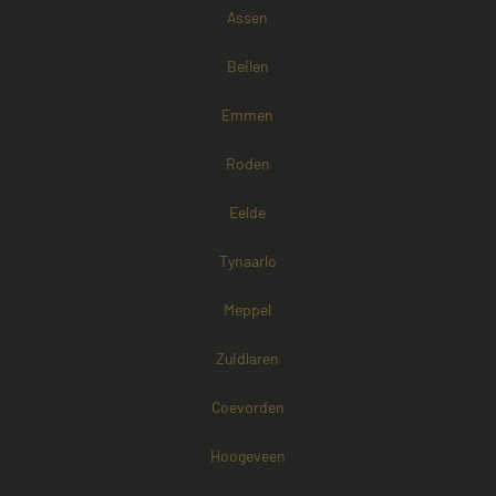
Assen
Google Privacy Policy
Beilen
Emmen
Roden
Eelde
Tynaarlo
Meppel
Zuidlaren
Coevorden
Aanbieder /
Naam
Vervaldatum
Omschrijving
Domein
Aanbieder /
Hoogeveen
Naam
Vervaldatum
Omschri
Domein
fp_user_id
.mayetmediators.nl
1 jaar 1