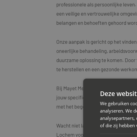
professionele als persoonlijke leve
een veilige en vertrouwelijke omgevin
belangen en behoeften gehoord word
Onze aanpak is gericht op het vinden
oneerlijke behandeling, arbeidsvoorw
duurzame oplossing te komen. Door t
te herstellen en een gezonde werko
Bij Mayet Mediators begrijpen we oo
Deze websit
jouw specifieke situatie. Onze medi
We gebruiken coo
met het begeleiden van diverse arbe
analyseren. We de
analysepartners,
of die zij hebbe
Wacht niet langer met het aanpakken
Lochem voor een vrijblijvend advies