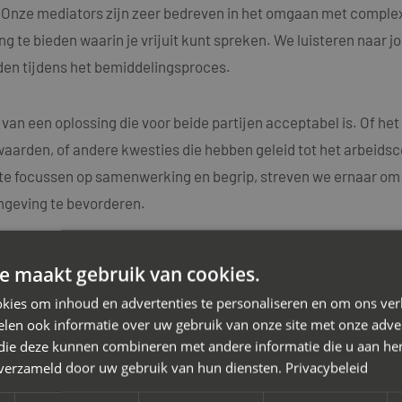
n. Onze mediators zijn zeer bedreven in het omgaan met comple
g te bieden waarin je vrijuit kunt spreken. We luisteren naar j
en tijdens het bemiddelingsproces.
 van een oplossing die voor beide partijen acceptabel is. Of h
aarden, of andere kwesties die hebben geleid tot het arbeidsc
e focussen op samenwerking en begrip, streven we ernaar om d
mgeving te bevorderen.
k dat elk arbeidsconflict uniek is en daarom bieden we maatwe
e maakt gebruik van cookies.
ators beschikken over diepgaande kennis van arbeidsrechtelij
kies om inhoud en advertenties te personaliseren en om ons ver
idsconflicten.
len ook informatie over uw gebruik van onze site met onze adver
 die deze kunnen combineren met andere informatie die u aan hen
n verzameld door uw gebruik van hun diensten.
Privacybeleid
 van het arbeidsconflict met je werkgever. Neem vandaag nog
gesprek. Samen zetten we de eerste stap richting een positi