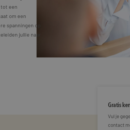
 tot een
gaat om een
dere spanningen op
leiden jullie naar
Gratis k
Vul je ge
contact me