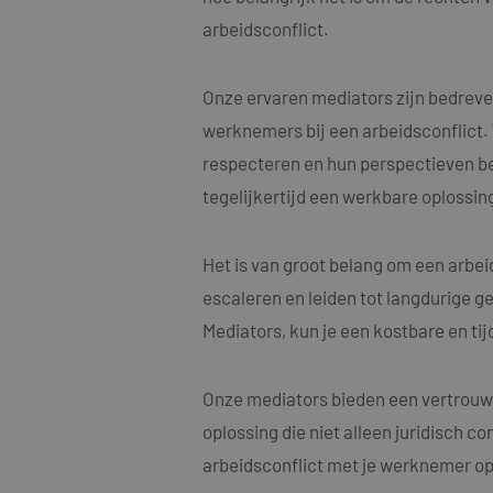
arbeidsconflict.
Onze ervaren mediators zijn bedreve
werknemers bij een arbeidsconflict.
Naam
respecteren en hun perspectieven begr
Naam
fp_user_id
Aanbi
Naam
Dome
tegelijkertijd een werkbare oplossing
_clck
MUID
Micro
Corp
.bing
Het is van groot belang om een arbe
_ga_4ZL076M2M8
escaleren en leiden tot langdurige ge
_ga
MR
Micro
Mediators, kun je een kostbare en ti
Corp
.c.bi
SRM_B
Micro
Onze mediators bieden een vertrouwe
Corp
.c.bi
oplossing die niet alleen juridisch c
SM
.c.cla
_clsk
arbeidsconflict met je werknemer op 