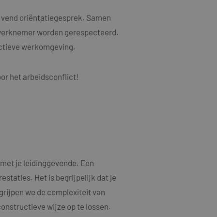
als een unieke
ytische doeleinden.
ten microsoft-
niseert tussen veel
ijvend oriëntatiegesprek. Samen
kers kunnen worden
 werknemer worden gerespecteerd.
ruiken om het
uctieve werkomgeving.
n.
bruiker de website
or het arbeidsconflict!
ebruiker mogelijk
t.
t informatie uit
er eventuele
dat hij de genoemde
ducten te leveren,
t informatie uit
met je leidinggevende. Een
er eventuele
dat hij de genoemde
taties. Het is begrijpelijk dat je
egrijpen we de complexiteit van
ndom van Google)
 cookies
constructieve wijze op te lossen.