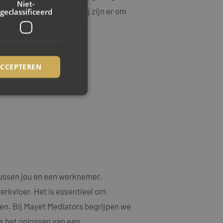
Niet-
mst staan voorop, en wij zijn er om
geclassificeerd
ACCEPTEREN
rd
elding en
ookie-Script.com-
ussen jou en een werknemer.
ezoekers te
ie-Script.com is
erkvloer. Het is essentieel om
en. Bij Mayet Mediators begrijpen we
op basis van de PHP-
emene doeleinden die
s het oplossen van een
uikerssessies te