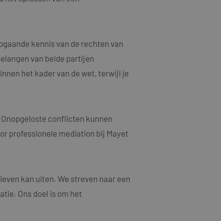
n een willekeurig
ebruikt, kan
oed voorbeeld is het
or een gebruiker
epgaande kennis van de rechten van
elangen van beide partijen
jving
nnen het kader van de wet, terwijl je
acties en
gebruikerservaring
als een unieke
ten microsoft-
niseert tussen veel
. Onopgeloste conflicten kunnen
tics om de
kers kunnen worden
oor professionele mediation bij Mayet
rsal Analytics -
ruiken om het
emeen gebruikte
n.
gebruikt om unieke
rig gegenereerd
nomen in elk
oor de goede
m bezoekers-,
ieven kan uiten. We streven naar een
or de
atie. Ons doel is om het
ruiken om het
larity analytics
n.
r de sessie van de
eergaven te