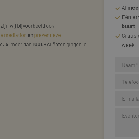
Al
meer
Eén er
 zijn wij bijvoorbeeld ook
buurt
ke mediation
en
preventieve
Gratis
nd. Al meer dan
1000+
cliënten gingen je
week