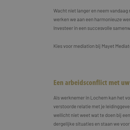
MUID
Micro
Corp
.clari
Wacht niet langer en neem vandaag n
werken we aan een harmonieuze wer
MR
Micro
Investeer in een succesvolle samen
Corp
.c.cla
ANONCHK
Micro
Kies voor mediation bij Mayet Mediat
Corp
.c.cla
IDE
Goog
.doub
_fbp
Meta
Een arbeidsconflict met u
Inc.
.maye
_gcl_au
Als werknemer in Lochem kan het voo
Goog
.maye
verstoorde relatie met je leidinggeve
wellicht niet weet wat te doen bij ee
test_cookie
Goog
.doub
dergelijke situaties en staan we voor