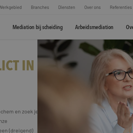
Werkgebied
Branches
Diensten
Over ons
Referenties
Mediation bij scheiding
Arbeidsmediation
Ove
ICT IN
ochem en zoek je
Onze
een (dreigend)