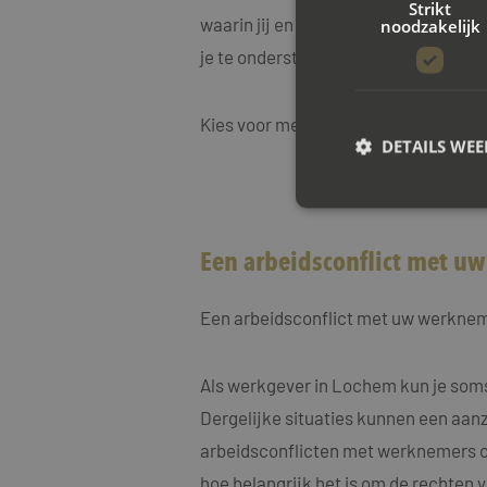
Strikt
waarin jij en je werkgever weer effe
noodzakelijk
je te ondersteunen bij elke stap van 
Kies voor mediation bij Mayet Mediat
DETAILS WE
S
Een arbeidsconflict met u
Strikt noodzakelijke
accountbeheer. De we
Een arbeidsconflict met uw werkne
Naam
CookieScriptConse
Als werkgever in Lochem kun je som
Dergelijke situaties kunnen een aanzi
arbeidsconflicten met werknemers op
PHPSESSID
hoe belangrijk het is om de rechten