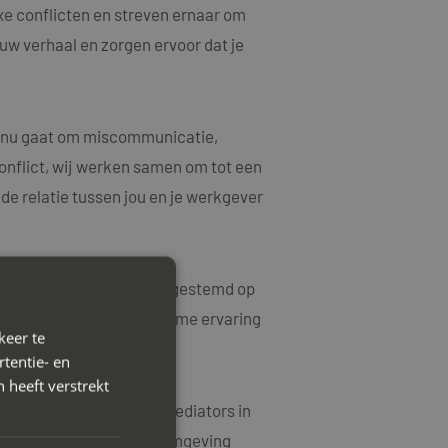
xe conflicten en streven ernaar om
ouw verhaal en zorgen ervoor dat je
et nu gaat om miscommunicatie,
onflict, wij werken samen om tot een
e relatie tussen jou en je werkgever
rkoplossingen die zijn afgestemd op
ke kwesties en hebben ruime ervaring
keer te
tentie- en
 heeft verstrekt
 contact op met Mayet Mediators in
eve en harmonieuze werkomgeving