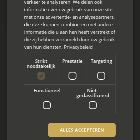
verkeer te analyseren. We delen ook
Den Berg 16A
informatie over uw gebruik van onze site
4661 KZ Halsteren,
met onze advertentie- en analysepartners,
die deze kunnen combineren met andere
085 - 773 02 12
informatie die u aan hen heeft verstrekt of
aanvraag@mayet.nl
die zij hebben verzameld door uw gebruik
van hun diensten.
Privacybeleid
Strikt
Prestatie
Targeting
noodzakelijk
Wat we doen
Mediation bij scheiding
Functioneel
Niet-
geclassificeerd
Arbeidsmediation
Zakelijke mediation
Familie mediation
ALLES ACCEPTEREN