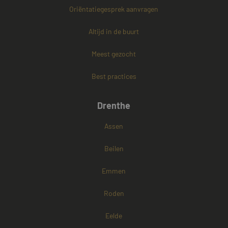
Oriëntatiegesprek aanvragen
PHPSESSID
Sessie
PHP.net
www.mayetmediators.nl
Altijd in de buurt
Meest gezocht
Google Privacy Policy
Best practices
Drenthe
Assen
Beilen
Emmen
Roden
Eelde