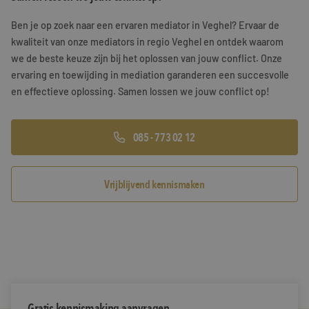
Training & Leiderschap
Referenties
Ben je op zoek naar een ervaren mediator in Veghel? Ervaar de
kwaliteit van onze mediators in regio Veghel en ontdek waarom
Blogs
we de beste keuze zijn bij het oplossen van jouw conflict. Onze
ervaring en toewijding in mediation garanderen een succesvolle
Documenten
en effectieve oplossing. Samen lossen we jouw conflict op!
Gratis folder
085 - 773 02 12
Contact
Vrijblijvend kennismaken
Gratis kennismaking aanvragen