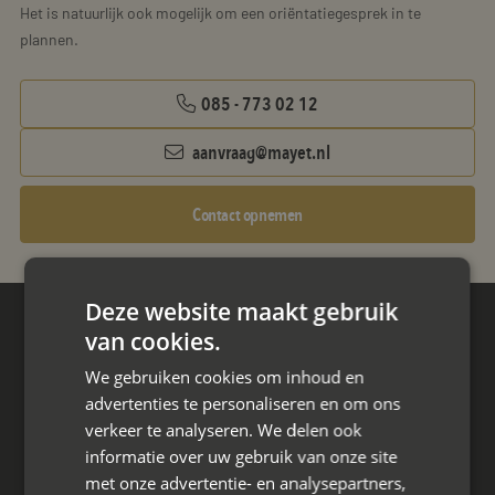
Het is natuurlijk ook mogelijk om een oriëntatiegesprek in te
plannen.
085 - 773 02 12
aanvraag@mayet.nl
Contact opnemen
Deze website maakt gebruik
van cookies.
Hoofdkantoor
Den Berg 16A
We gebruiken cookies om inhoud en
4661 KZ Halsteren,
advertenties te personaliseren en om ons
verkeer te analyseren. We delen ook
085 - 773 02 12
informatie over uw gebruik van onze site
met onze advertentie- en analysepartners,
aanvraag@mayet.nl