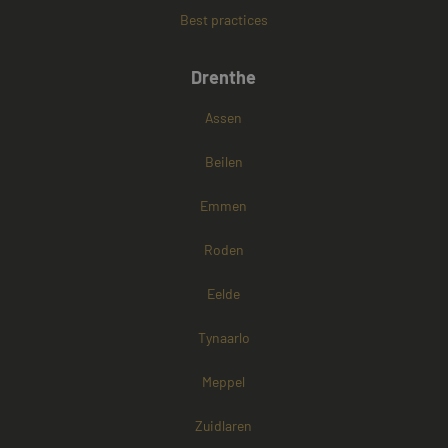
Best practices
Google Privacy Policy
Drenthe
Assen
Beilen
Emmen
Roden
Eelde
Tynaarlo
Meppel
Zuidlaren
Aanbieder /