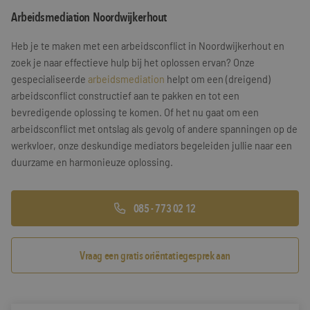
Arbeidsmediation Noordwijkerhout
Training & Leiderschap
Referenties
Heb je te maken met een arbeidsconflict in Noordwijkerhout en
Blogs
zoek je naar effectieve hulp bij het oplossen ervan? Onze
gespecialiseerde
arbeidsmediation
helpt om een (dreigend)
Documenten
arbeidsconflict constructief aan te pakken en tot een
bevredigende oplossing te komen. Of het nu gaat om een
Gratis folder
arbeidsconflict met ontslag als gevolg of andere spanningen op de
Contact
werkvloer, onze deskundige mediators begeleiden jullie naar een
duurzame en harmonieuze oplossing.
085 - 773 02 12
Vraag een gratis oriëntatiegesprek aan