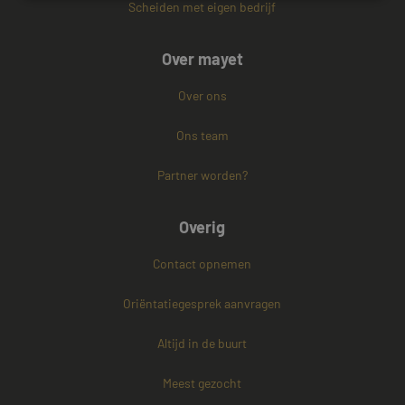
Scheiden met eigen bedrijf
Strikt noodzakelijk
Prestatie
Targeting
Over mayet
Functioneel
Niet-geclassificeerd
Strikt noodzakelijke cookies maken de
Over ons
kernfunctionaliteiten van de website mogelijk, zoals
gebruikersaanmelding en accountbeheer. De
Ons team
website kan niet goed worden gebruikt zonder de
strikt noodzakelijke cookies.
Partner worden?
Naam
Aanbieder / Domein
Vervaldatum
CookieScriptConsent
4 weken 2
CookieScript
dagen
www.mayetmediators.nl
Overig
Contact opnemen
Oriëntatiegesprek aanvragen
Altijd in de buurt
PHPSESSID
Sessie
Meest gezocht
PHP.net
www.mayetmediators.nl