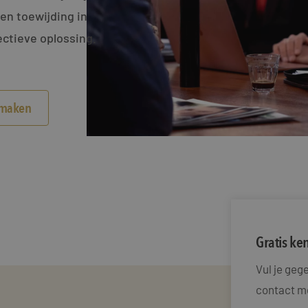
en toewijding in
ctieve oplossing.
smaken
Gratis k
Vul je ge
contact me