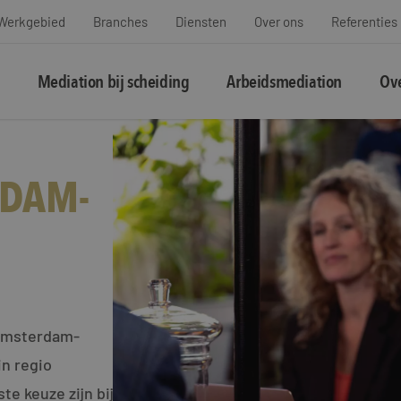
Werkgebied
Branches
Diensten
Over ons
Referenties
Mediation bij scheiding
Arbeidsmediation
Ove
RDAM-
 Amsterdam-
in regio
 keuze zijn bij