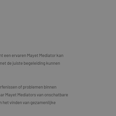
als een unieke
ytische doeleinden.
ten microsoft-
niseert tussen veel
kers kunnen worden
ruiken om het
n.
bruiker de website
ebruiker mogelijk
t.
t informatie uit
nt een ervaren Mayet Mediator kan
er eventuele
dat hij de genoemde
met de juiste begeleiding kunnen
ducten te leveren,
erfenissen of problemen binnen
t informatie uit
er eventuele
dat hij de genoemde
waar Mayet Mediators van onschatbare
en het vinden van gezamenlijke
ndom van Google)
 cookies