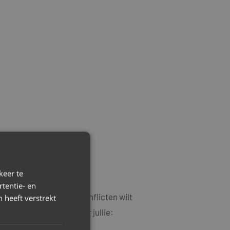
keer te
tentie- en
heersen en oplopende conflicten wilt
 heeft verstrekt
in te schakelen wanneer jullie: