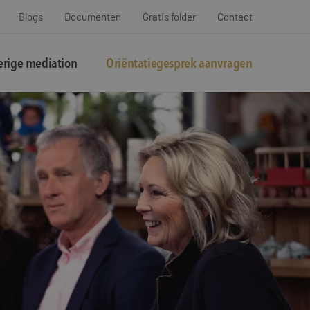
Blogs
Documenten
Gratis folder
Contact
rige mediation
Oriëntatiegesprek aanvragen