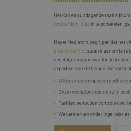
Het kan een uitdagende taak zijn om 
Amsterdam-Zuid
in te schakelen, ga
Naam
Mayet Mediators begrijpen dat het vi
Naam
fp_user_id
Aanbi
Naam
arbeidsconflict
staan klaar om je te 
Dome
_clck
geschil, een samenwerkingsprobleem, 
MUID
Micro
Corp
expertise om u te helpen. Het inscha
.bing
_ga_4ZL076M2M8
We bevorderen open en eerlijke c
_ga
MR
Micro
Corp
Onze mediationtrajecten zijn snell
.c.bi
SRM_B
Micro
Partijen behouden controle over h
Corp
.c.bi
We versterken onderlinge relaties
SM
.c.cla
_clsk