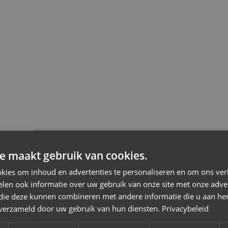
ij een scheiding
e maakt gebruik van cookies.
kies om inhoud en advertenties te personaliseren en om ons ver
iation
len ook informatie over uw gebruik van onze site met onze adver
or je scheiding in Amsterdam-Zuid waarbij je de kosten wilt be
 die deze kunnen combineren met andere informatie die u aan hen
n verzameld door uw gebruik van hun diensten.
Privacybeleid
on de oplossing. Je doet er slim aan een
mediator bij scheiding