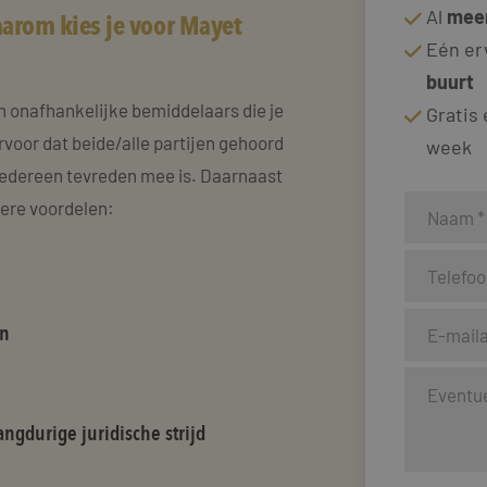
Al
meer
arom kies je voor Mayet
Eén er
buurt
n onafhankelijke bemiddelaars die je
Gratis
rvoor dat beide/alle partijen gehoord
week
edereen tevreden mee is. Daarnaast
dere voordelen:
en
ngdurige juridische strijd