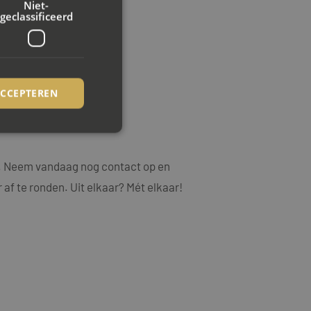
Niet-
geclassificeerd
ACCEPTEREN
.
rd
ng. Neem vandaag nog contact op en
 af te ronden. Uit elkaar? Mét elkaar!
elding en
ookie-Script.com-
ezoekers te
ie-Script.com is
op basis van de PHP-
emene doeleinden die
uikerssessies te