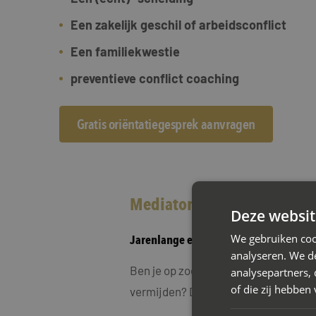
Een zakelijk geschil of arbeidsconflict
Een familiekwestie
preventieve conflict coaching
Gratis oriëntatiegesprek aanvragen
Mediator Amsterdam-Zuid b
Deze websit
We gebruiken coo
Jarenlange ervaring in scheidingsmed
analyseren. We de
Ben je op zoek naar een oplossing vo
analysepartners,
of die zij hebbe
vermijden? Dan is scheidingsmediati