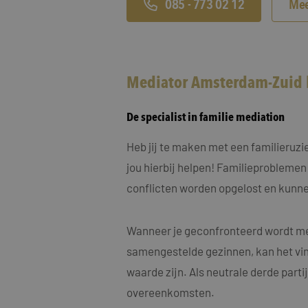
MUID
Micro
085 - 773 02 12
Mee
Corp
.clari
MR
Micro
Corp
Mediator Amsterdam-Zuid 
.c.cla
ANONCHK
Micro
Corp
De specialist in familie mediation
.c.cla
IDE
Goog
Heb jij te maken met een familieruz
.doub
jou hierbij helpen! Familieproblemen
conflicten worden opgelost en kunne
_fbp
Meta
Inc.
.maye
Wanneer je geconfronteerd wordt met
_gcl_au
Goog
.maye
samengestelde gezinnen, kan het vin
waarde zijn. Als neutrale derde part
test_cookie
Goog
.doub
overeenkomsten.