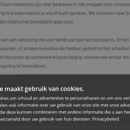
n. Onze mediators zijn zeer bedreven in het omgaan met comple
g te bieden waarin je vrijuit kunt spreken. We luisteren naar j
en tijdens het bemiddelingsproces.
 van een oplossing die voor beide partijen acceptabel is. Of h
aarden, of andere kwesties die hebben geleid tot het arbeidsc
e focussen op samenwerking en begrip, streven we ernaar om d
mgeving te bevorderen.
k dat elk arbeidsconflict uniek is en daarom bieden we maatwe
e maakt gebruik van cookies.
ators beschikken over diepgaande kennis van arbeidsrechtelij
kies om inhoud en advertenties te personaliseren en om ons ver
idsconflicten.
len ook informatie over uw gebruik van onze site met onze adver
 die deze kunnen combineren met andere informatie die u aan hen
n verzameld door uw gebruik van hun diensten.
Privacybeleid
 van het arbeidsconflict met je werkgever. Neem vandaag nog
sgesprek. Samen zetten we de eerste stap richting een positi