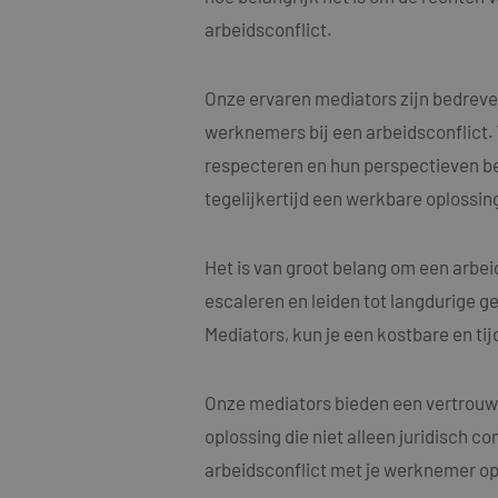
arbeidsconflict.
Onze ervaren mediators zijn bedreve
werknemers bij een arbeidsconflict.
Naam
respecteren en hun perspectieven begr
Naam
fp_user_id
Aanbi
Naam
Dome
tegelijkertijd een werkbare oplossing
_clck
MUID
Micro
Corp
.bing
Het is van groot belang om een arbe
_ga_4ZL076M2M8
escaleren en leiden tot langdurige ge
_ga
MR
Micro
Mediators, kun je een kostbare en ti
Corp
.c.bi
SRM_B
Micro
Onze mediators bieden een vertrouwe
Corp
.c.bi
oplossing die niet alleen juridisch c
SM
.c.cla
_clsk
arbeidsconflict met je werknemer op 