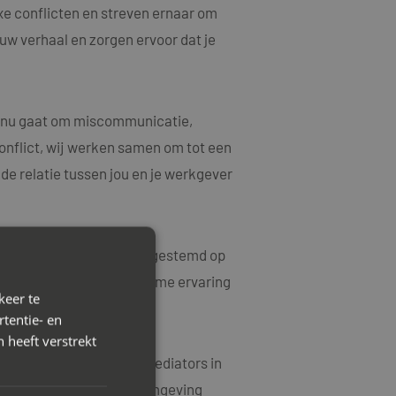
xe conflicten en streven ernaar om
ouw verhaal en zorgen ervoor dat je
et nu gaat om miscommunicatie,
onflict, wij werken samen om tot een
e relatie tussen jou en je werkgever
rkoplossingen die zijn afgestemd op
ke kwesties en hebben ruime ervaring
keer te
tentie- en
 heeft verstrekt
 contact op met Mayet Mediators in
eve en harmonieuze werkomgeving