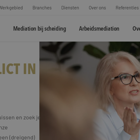
Werkgebied
Branches
Diensten
Over ons
Referenties
Mediation bij scheiding
Arbeidsmediation
Ove
ICT IN
issen en zoek je
Onze
een (dreigend)