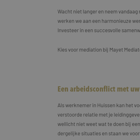
MUID
Micro
Corp
.clari
Wacht niet langer en neem vandaag n
werken we aan een harmonieuze wer
MR
Micro
Investeer in een succesvolle samen
Corp
.c.cla
ANONCHK
Micro
Kies voor mediation bij Mayet Mediat
Corp
.c.cla
IDE
Goog
.doub
_fbp
Meta
Een arbeidsconflict met u
Inc.
.maye
_gcl_au
Als werknemer in Huissen kan het vo
Goog
.maye
verstoorde relatie met je leidinggeve
wellicht niet weet wat te doen bij ee
test_cookie
Goog
.doub
dergelijke situaties en staan we voor