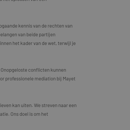
n een willekeurig
ebruikt, kan
oed voorbeeld is het
or een gebruiker
epgaande kennis van de rechten van
elangen van beide partijen
jving
nnen het kader van de wet, terwijl je
acties en
gebruikerservaring
als een unieke
ten microsoft-
niseert tussen veel
. Onopgeloste conflicten kunnen
tics om de
kers kunnen worden
oor professionele mediation bij Mayet
rsal Analytics -
ruiken om het
emeen gebruikte
n.
gebruikt om unieke
rig gegenereerd
nomen in elk
oor de goede
m bezoekers-,
ieven kan uiten. We streven naar een
or de
atie. Ons doel is om het
ruiken om het
larity analytics
n.
r de sessie van de
eergaven te