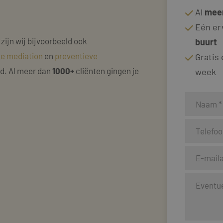
Al
meer
Eén er
 zijn wij bijvoorbeeld ook
buurt
ke mediation
en
preventieve
Gratis
nd. Al meer dan
1000+
cliënten gingen je
week