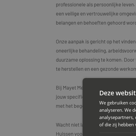
professionele als persoonlijke leve
een veilige en vertrouwelijke omgevin
belangen en behoeften gehoord word
Onze aanpak is gericht op het vinden
oneerlijke behandeling, arbeidsvoorw
duurzame oplossing te komen. Door t
te herstellen en een gezonde werko
Bij Mayet Mediators begrijpen we oo
Deze websit
jouw specifieke situatie. Onze medi
We gebruiken coo
met het begeleiden van diverse arbe
analyseren. We de
analysepartners,
of die zij hebbe
Wacht niet langer met het aanpakken
Huissen voor een vrijblijvend advie