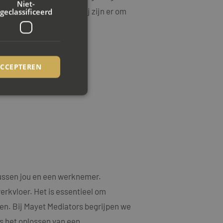
Niet-
mst staan voorop, en wij zijn er om
geclassificeerd
ACCEPTEREN
rd
elding en
ookie-Script.com-
tussen jou en een werknemer.
ezoekers te
ie-Script.com is
erkvloer. Het is essentieel om
en. Bij Mayet Mediators begrijpen we
op basis van de PHP-
emene doeleinden die
s het oplossen van een
uikerssessies te