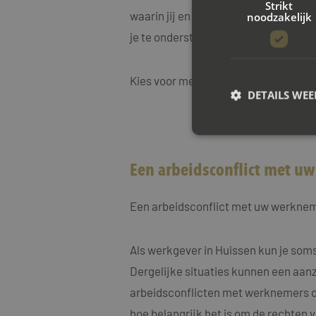
Strikt
waarin jij en je werkgever weer effe
noodzakelijk
je te ondersteunen bij elke stap van 
Kies voor mediation bij Mayet Mediat
DETAILS WE
S
Een arbeidsconflict met u
Strikt noodzakelijke
accountbeheer. De we
Een arbeidsconflict met uw werknem
Naam
CookieScriptConse
Als werkgever in Huissen kun je som
Dergelijke situaties kunnen een aanzi
arbeidsconflicten met werknemers op
PHPSESSID
hoe belangrijk het is om de rechten