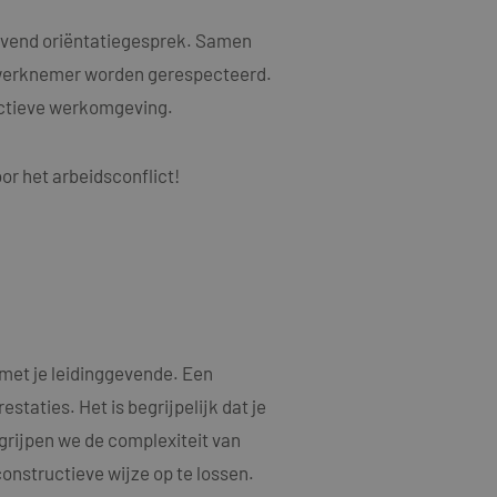
als een unieke
ytische doeleinden.
ten microsoft-
niseert tussen veel
ijvend oriëntatiegesprek. Samen
kers kunnen worden
 werknemer worden gerespecteerd.
ruiken om het
uctieve werkomgeving.
n.
bruiker de website
or het arbeidsconflict!
ebruiker mogelijk
t.
t informatie uit
er eventuele
dat hij de genoemde
ducten te leveren,
t informatie uit
met je leidinggevende. Een
er eventuele
dat hij de genoemde
taties. Het is begrijpelijk dat je
egrijpen we de complexiteit van
ndom van Google)
 cookies
constructieve wijze op te lossen.