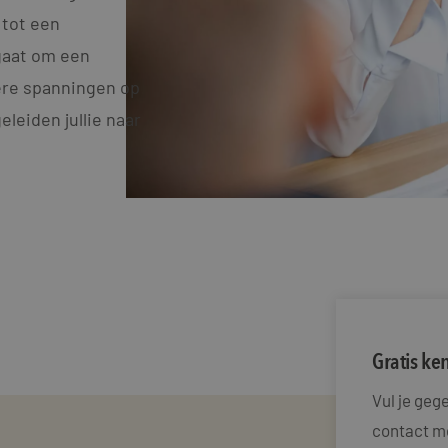
 tot een
gaat om een
dere spanningen op
leiden jullie naar
Gratis k
Vul je ge
contact me