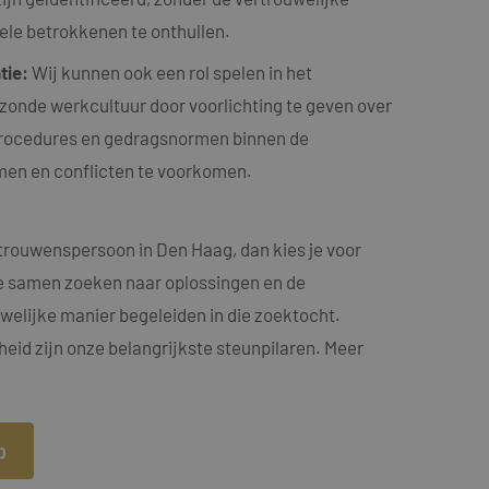
n een willekeurig
ebruikt, kan
uele betrokkenen te onthullen.
oed voorbeeld is het
or een gebruiker
tie:
Wij kunnen ook een rol spelen in het
zonde werkcultuur door voorlichting te geven over
procedures en gedragsnormen binnen de
jving
men en conflicten te voorkomen.
acties en
gebruikerservaring
als een unieke
ten microsoft-
rtrouwenspersoon in Den Haag, dan kies je voor
niseert tussen veel
tics om de
kers kunnen worden
e samen zoeken naar oplossingen en de
welijke manier begeleiden in die zoektocht.
rsal Analytics -
ruiken om het
emeen gebruikte
n.
gebruikt om unieke
id zijn onze belangrijkste steunpilaren. Meer
rig gegenereerd
nomen in elk
oor de goede
m bezoekers-,
or de
ruiken om het
p
larity analytics
n.
r de sessie van de
eergaven te