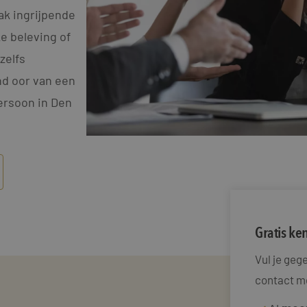
aak ingrijpende
ke beleving of
zelfs
nd oor van een
ersoon in Den
Gratis k
Vul je ge
contact me