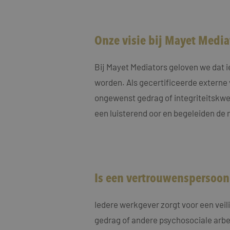
MUID
Micro
Corp
.clari
Onze visie bij Mayet Media
MR
Micro
Corp
.c.cla
Bij Mayet Mediators geloven we dat 
ANONCHK
Micro
worden. Als gecertificeerde externe
Corp
.c.cla
ongewenst gedrag of integriteitskwe
IDE
Goog
een luisterend oor en begeleiden de 
.doub
_fbp
Meta
Inc.
.maye
_gcl_au
Goog
Is een vertrouwenspersoon 
.maye
Iedere werkgever zorgt voor een veil
test_cookie
Goog
.doub
gedrag of andere psychosociale arbe