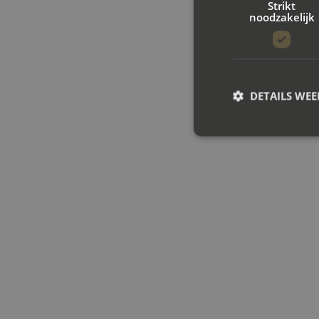
Strikt
noodzakelijk
DETAILS WE
S
Strikt noodzakelijke
accountbeheer. De we
Naam
CookieScriptConse
PHPSESSID