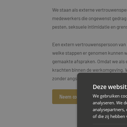
We staan als externe vertrouwenspers
medewerkers die ongewenst gedrag of 
pesten, seksuele intimidatie en gre
Een extern vertrouwenspersoon van M
welke stappen er genomen kunnen wo
gemaakte afspraken. Omdat we als e
krachten binnen de werkomgeving. We
zonder angst voor interne repercussi
Deze websit
We gebruiken coo
Neem contact op
analyseren. We de
analysepartners,
of die zij hebbe