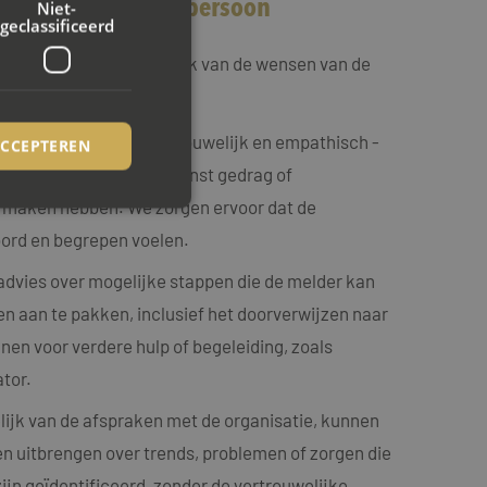
terne vertrouwenspersoon
Niet-
geclassificeerd
spersoon zijn afhankelijk van de wensen van de
n grote lijnen:
eunen:
We bieden - vertrouwelijk en empathisch -
ACCEPTEREN
n mensen die met ongewenst gedrag of
te maken hebben. We zorgen ervoor dat de
ord en begrepen voelen.
rd
advies over mogelijke stappen die de melder kan
elding en
 aan te pakken, inclusief het doorverwijzen naar
nen voor verdere hulp of begeleiding, zoals
ookie-Script.com-
tor.
ezoekers te
ie-Script.com is
ijk van de afspraken met de organisatie, kunnen
en uitbrengen over trends, problemen of zorgen die
op basis van de PHP-
emene doeleinden die
uikerssessies te
ijn geïdentificeerd, zonder de vertrouwelijke