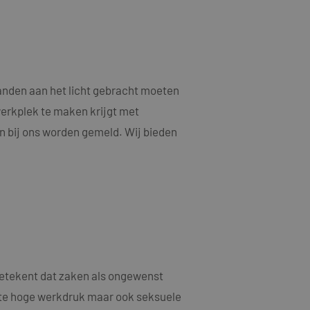
als een unieke
ytische doeleinden.
ten microsoft-
niseert tussen veel
kers kunnen worden
ruiken om het
n.
anden aan het licht gebracht moeten
bruiker de website
werkplek te maken krijgt met
ebruiker mogelijk
t.
n bij ons worden gemeld. Wij bieden
t informatie uit
er eventuele
dat hij de genoemde
ducten te leveren,
t informatie uit
er eventuele
dat hij de genoemde
 betekent dat zaken als ongewenst
ndom van Google)
 cookies
 te hoge werkdruk maar ook seksuele