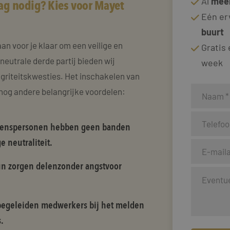
Al
meer
ag nodig? Kies voor Mayet
Eén er
buurt
n voor je klaar om een veilige en
Gratis
eutrale derde partij bieden wij
week
egriteitskwesties. Het inschakelen van
nog andere belangrijke voordelen:
wenspersonen hebben geen banden
 neutraliteit.
 zorgen delenzonder angstvoor
begeleiden medwerkers bij het melden
.