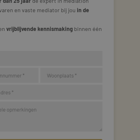
 dan 25 jaar
dé expert in mediation
varen en vaste mediator bij jou
in de
 en
vrijblijvende kennismaking
binnen één