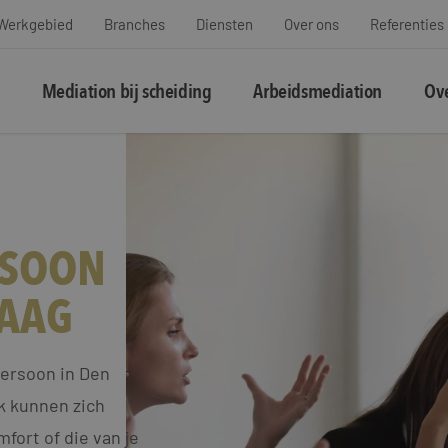
Werkgebied
Branches
Diensten
Over ons
Referenties
Mediation bij scheiding
Arbeidsmediation
Ove
RSOON
HAAG
ersoon in Den
k kunnen zich
fort of die van je