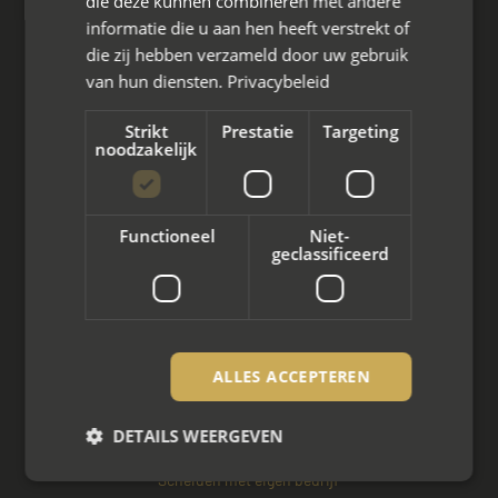
die deze kunnen combineren met andere
informatie die u aan hen heeft verstrekt of
die zij hebben verzameld door uw gebruik
van hun diensten.
Privacybeleid
Wat we doen
Strikt
Prestatie
Targeting
Mediation bij scheiding
noodzakelijk
Arbeidsmediation
Functioneel
Niet-
Zakelijke mediation
geclassificeerd
Familie mediation
Vertrouwenspersoon
ALLES ACCEPTEREN
Scheiden met kinderen
Scheiden met koophuis
DETAILS WEERGEVEN
Scheiden met eigen bedrijf