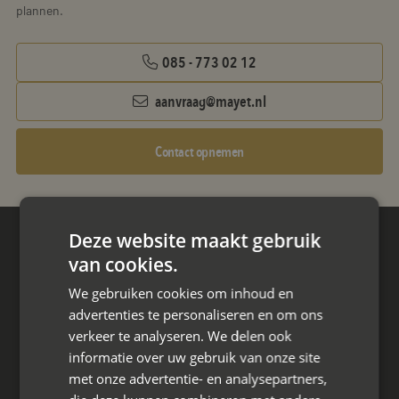
plannen.
085 - 773 02 12
aanvraag@mayet.nl
Contact opnemen
Deze website maakt gebruik
Hoofdkantoor
van cookies.
Den Berg 16A
We gebruiken cookies om inhoud en
4661 KZ Halsteren,
advertenties te personaliseren en om ons
085 - 773 02 12
verkeer te analyseren. We delen ook
informatie over uw gebruik van onze site
aanvraag@mayet.nl
met onze advertentie- en analysepartners,