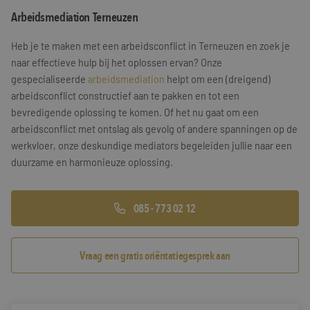
Arbeidsmediation Terneuzen
Training & Leiderschap
Referenties
Heb je te maken met een arbeidsconflict in Terneuzen en zoek je
Blogs
naar effectieve hulp bij het oplossen ervan? Onze
gespecialiseerde
arbeidsmediation
helpt om een (dreigend)
Documenten
arbeidsconflict constructief aan te pakken en tot een
bevredigende oplossing te komen. Of het nu gaat om een
Gratis folder
arbeidsconflict met ontslag als gevolg of andere spanningen op de
Contact
werkvloer, onze deskundige mediators begeleiden jullie naar een
duurzame en harmonieuze oplossing.
085 - 773 02 12
Vraag een gratis oriëntatiegesprek aan