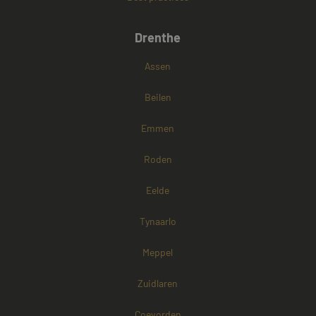
Drenthe
Google Privacy Policy
Assen
Beilen
Emmen
Roden
Eelde
Tynaarlo
Meppel
Zuidlaren
Aanbieder /
Naam
Vervaldatum
Omschrijving
Coevorden