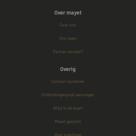
Strikt noodzakelijk
Prestatie
Targeting
Over mayet
Functioneel
Niet-geclassificeerd
Over ons
Strikt noodzakelijke cookies maken de
kernfunctionaliteiten van de website mogelijk, zoals
gebruikersaanmelding en accountbeheer. De
Ons team
website kan niet goed worden gebruikt zonder de
strikt noodzakelijke cookies.
Partner worden?
Naam
Aanbieder / Domein
Vervaldatum
CookieScriptConsent
4 weken 2
CookieScript
Overig
dagen
www.mayetmediators.nl
Contact opnemen
Oriëntatiegesprek aanvragen
Altijd in de buurt
Meest gezocht
PHPSESSID
Sessie
PHP.net
www.mayetmediators.nl
Best practices