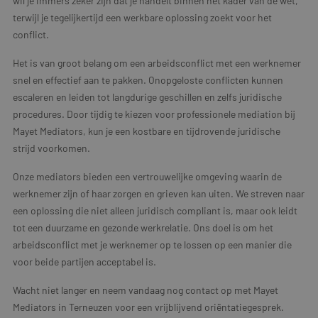
wil je immers zeker zijn dat je handelt binnen het kader van de wet,
terwijl je tegelijkertijd een werkbare oplossing zoekt voor het
conflict.
Het is van groot belang om een arbeidsconflict met een werknemer
snel en effectief aan te pakken. Onopgeloste conflicten kunnen
escaleren en leiden tot langdurige geschillen en zelfs juridische
procedures. Door tijdig te kiezen voor professionele mediation bij
Mayet Mediators, kun je een kostbare en tijdrovende juridische
strijd voorkomen.
Onze mediators bieden een vertrouwelijke omgeving waarin de
werknemer zijn of haar zorgen en grieven kan uiten. We streven naar
een oplossing die niet alleen juridisch compliant is, maar ook leidt
tot een duurzame en gezonde werkrelatie. Ons doel is om het
arbeidsconflict met je werknemer op te lossen op een manier die
voor beide partijen acceptabel is.
Wacht niet langer en neem vandaag nog contact op met Mayet
Mediators in Terneuzen voor een vrijblijvend oriëntatiegesprek.