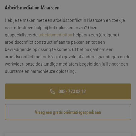
Arbeidsmediation Maarssen
Training & Leiderschap
Referenties
Heb je te maken met een arbeidsconflict in Maarssen en zoek je
Blogs
naar effectieve hulp bij het oplossen ervan? Onze
gespecialiseerde
arbeidsmediation
helpt om een (dreigend)
Documenten
arbeidsconflict constructief aan te pakken en tot een
bevredigende oplossing te komen. Of het nu gaat om een
Gratis folder
arbeidsconflict met ontslag als gevolg of andere spanningen op de
Contact
werkvloer, onze deskundige mediators begeleiden jullie naar een
duurzame en harmonieuze oplossing.
085 - 773 02 12
Vraag een gratis oriëntatiegesprek aan