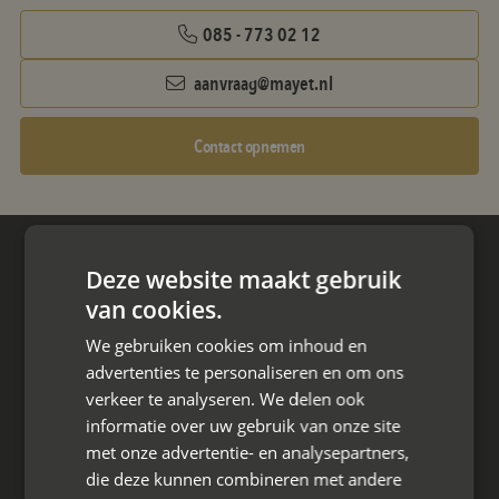
085 - 773 02 12
aanvraag@mayet.nl
Contact opnemen
Hoofdkantoor
Deze website maakt gebruik
Den Berg 16A
van cookies.
4661 KZ Halsteren,
We gebruiken cookies om inhoud en
advertenties te personaliseren en om ons
085 - 773 02 12
verkeer te analyseren. We delen ook
aanvraag@mayet.nl
informatie over uw gebruik van onze site
met onze advertentie- en analysepartners,
die deze kunnen combineren met andere