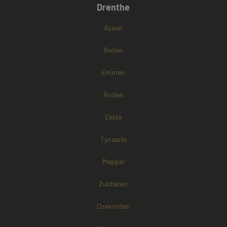
Drenthe
Google Privacy Policy
Assen
Beilen
Emmen
Roden
Eelde
Tynaarlo
Meppel
Zuidlaren
Coevorden
Aanbieder /
Naam
Vervaldatum
Omschrijving
Domein
Aanbieder /
Naam
Vervaldatum
Omschri
Domein