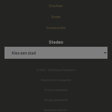
Drachten
Sneek
Oosterwolde
Steden
© 2023 - 2026 Mayet Mediators
Algemene voorwaarden
Privacy statement
Privacy disclaimer
Realisatie website: