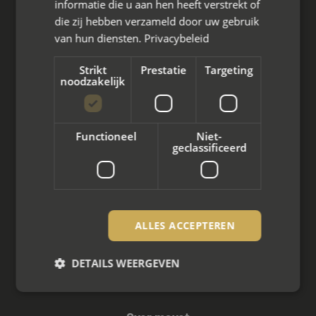
informatie die u aan hen heeft verstrekt of
die zij hebben verzameld door uw gebruik
Wat we doen
van hun diensten.
Privacybeleid
Mediation bij scheiding
Strikt
Prestatie
Targeting
noodzakelijk
Arbeidsmediation
Zakelijke mediation
Functioneel
Niet-
geclassificeerd
Familie mediation
Vertrouwenspersoon
Scheiden met kinderen
ALLES ACCEPTEREN
Scheiden met koophuis
DETAILS WEERGEVEN
Scheiden met eigen bedrijf