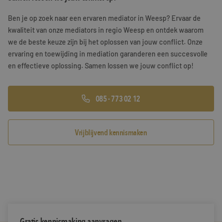
Training & Leiderschap
Referenties
Ben je op zoek naar een ervaren mediator in Weesp? Ervaar de
kwaliteit van onze mediators in regio Weesp en ontdek waarom
Blogs
we de beste keuze zijn bij het oplossen van jouw conflict. Onze
ervaring en toewijding in mediation garanderen een succesvolle
Documenten
en effectieve oplossing. Samen lossen we jouw conflict op!
Gratis folder
085 - 773 02 12
Contact
Vrijblijvend kennismaken
Gratis kennismaking aanvragen