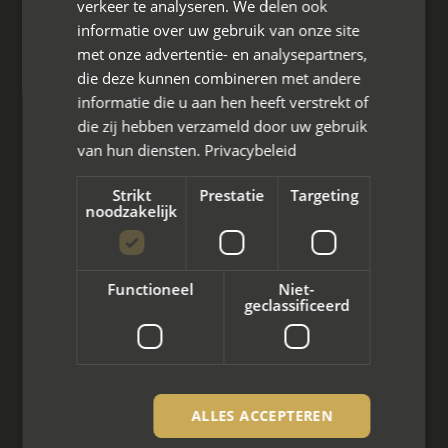
verkeer te analyseren. We delen ook
Den Berg 16A
informatie over uw gebruik van onze site
4661 KZ Halsteren,
met onze advertentie- en analysepartners,
die deze kunnen combineren met andere
085 - 773 02 12
informatie die u aan hen heeft verstrekt of
aanvraag@mayet.nl
die zij hebben verzameld door uw gebruik
van hun diensten.
Privacybeleid
Strikt
Prestatie
Targeting
noodzakelijk
Wat we doen
Mediation bij scheiding
Functioneel
Niet-
geclassificeerd
Arbeidsmediation
Zakelijke mediation
Familie mediation
ALLES ACCEPTEREN