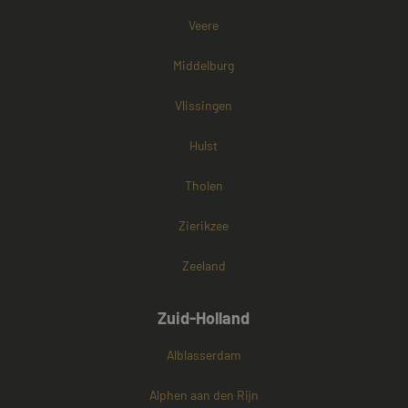
cookies onders
Veere
Middelburg
Vlissingen
Hulst
Tholen
Zierikzee
Zeeland
Zuid-Holland
Alblasserdam
Alphen aan den Rijn