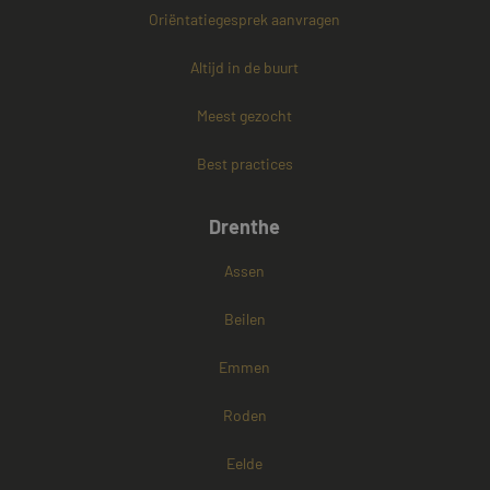
Oriëntatiegesprek aanvragen
PHPSESSID
Sessie
PHP.net
www.mayetmediators.nl
Altijd in de buurt
Meest gezocht
Google Privacy Policy
Best practices
Drenthe
Assen
Beilen
Emmen
Roden
Eelde