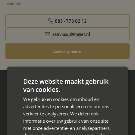
plannen.
085 - 773 02 12
aanvraag@mayet.nl
Contact opnemen
Deze website maakt gebruik
Hoofdkantoor
van cookies.
Den Berg 16A
We gebruiken cookies om inhoud en
4661 KZ Halsteren,
advertenties te personaliseren en om ons
085 - 773 02 12
verkeer te analyseren. We delen ook
informatie over uw gebruik van onze site
aanvraag@mayet.nl
met onze advertentie- en analysepartners,