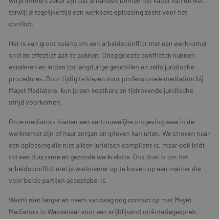
wil je immers zeker zijn dat je handelt binnen het kader van de wet,
terwijl je tegelijkertijd een werkbare oplossing zoekt voor het
conflict.
Het is van groot belang om een arbeidsconflict met een werknemer
snel en effectief aan te pakken. Onopgeloste conflicten kunnen
escaleren en leiden tot langdurige geschillen en zelfs juridische
procedures. Door tijdig te kiezen voor professionele mediation bij
Mayet Mediators, kun je een kostbare en tijdrovende juridische
strijd voorkomen.
Onze mediators bieden een vertrouwelijke omgeving waarin de
werknemer zijn of haar zorgen en grieven kan uiten. We streven naar
een oplossing die niet alleen juridisch compliant is, maar ook leidt
tot een duurzame en gezonde werkrelatie. Ons doel is om het
arbeidsconflict met je werknemer op te lossen op een manier die
voor beide partijen acceptabel is.
Wacht niet langer en neem vandaag nog contact op met Mayet
Mediators in Wassenaar voor een vrijblijvend oriëntatiegesprek.