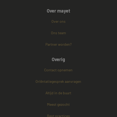
Strikt noodzakelijk
Prestatie
Targeting
Over mayet
Functioneel
Niet-geclassificeerd
Over ons
Strikt noodzakelijke cookies maken de
kernfunctionaliteiten van de website mogelijk, zoals
gebruikersaanmelding en accountbeheer. De
Ons team
website kan niet goed worden gebruikt zonder de
strikt noodzakelijke cookies.
Partner worden?
Naam
Aanbieder / Domein
Vervaldatum
CookieScriptConsent
4 weken 2
CookieScript
Overig
dagen
www.mayetmediators.nl
Contact opnemen
Oriëntatiegesprek aanvragen
Altijd in de buurt
Meest gezocht
PHPSESSID
Sessie
PHP.net
www.mayetmediators.nl
Best practices