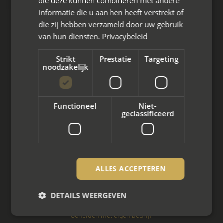
die deze kunnen combineren met andere
informatie die u aan hen heeft verstrekt of
die zij hebben verzameld door uw gebruik
van hun diensten.
Privacybeleid
Wat we doen
Strikt
Prestatie
Targeting
Mediation bij scheiding
noodzakelijk
Arbeidsmediation
Functioneel
Niet-
Zakelijke mediation
geclassificeerd
Familie mediation
Vertrouwenspersoon
ALLES ACCEPTEREN
Scheiden met kinderen
Scheiden met koophuis
DETAILS WEERGEVEN
Scheiden met eigen bedrijf