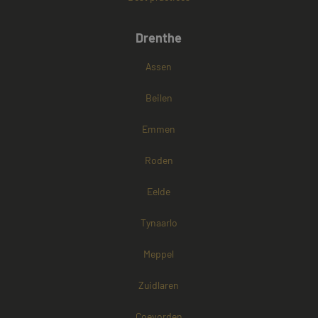
Drenthe
Google Privacy Policy
Assen
Beilen
Emmen
Roden
Eelde
Tynaarlo
Meppel
Zuidlaren
Aanbieder /
Naam
Vervaldatum
Omschrijving
Coevorden