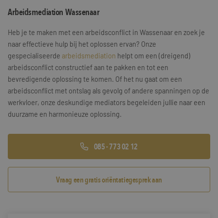
Arbeidsmediation Wassenaar
Training & Leiderschap
Referenties
Heb je te maken met een arbeidsconflict in Wassenaar en zoek je
Blogs
naar effectieve hulp bij het oplossen ervan? Onze
gespecialiseerde
arbeidsmediation
helpt om een (dreigend)
Documenten
arbeidsconflict constructief aan te pakken en tot een
bevredigende oplossing te komen. Of het nu gaat om een
Gratis folder
arbeidsconflict met ontslag als gevolg of andere spanningen op de
Contact
werkvloer, onze deskundige mediators begeleiden jullie naar een
duurzame en harmonieuze oplossing.
085 - 773 02 12
Vraag een gratis oriëntatiegesprek aan