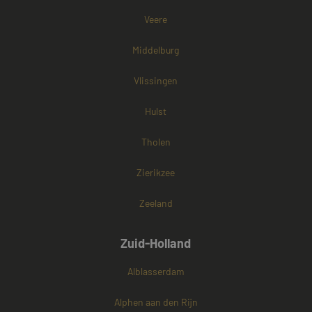
cookies onders
Veere
Middelburg
Vlissingen
Hulst
Tholen
Zierikzee
Zeeland
Zuid-Holland
Alblasserdam
Alphen aan den Rijn