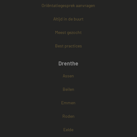
Oriëntatiegesprek aanvragen
PHPSESSID
Sessie
PHP.net
www.mayetmediators.nl
Altijd in de buurt
Meest gezocht
Google Privacy Policy
Best practices
Drenthe
Assen
Beilen
Emmen
Roden
Eelde