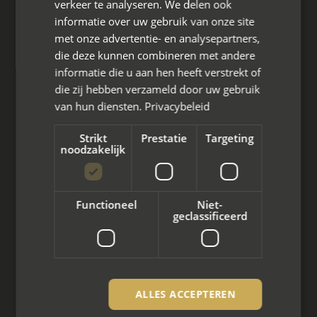
verkeer te analyseren. We delen ook
Den Berg 16A
informatie over uw gebruik van onze site
4661 KZ Halsteren,
met onze advertentie- en analysepartners,
die deze kunnen combineren met andere
085 - 773 02 12
informatie die u aan hen heeft verstrekt of
aanvraag@mayet.nl
die zij hebben verzameld door uw gebruik
van hun diensten.
Privacybeleid
Strikt
Prestatie
Targeting
noodzakelijk
Wat we doen
Mediation bij scheiding
Functioneel
Niet-
geclassificeerd
Arbeidsmediation
Zakelijke mediation
Familie mediation
ALLES ACCEPTEREN