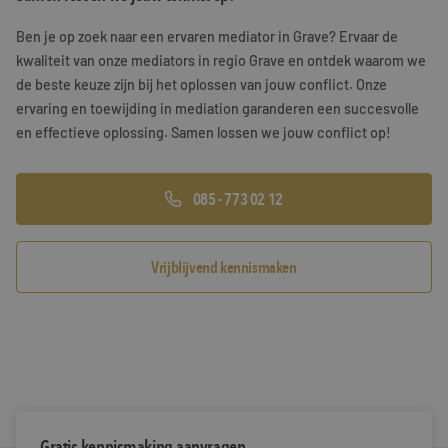
Training & Leiderschap
Referenties
Ben je op zoek naar een ervaren mediator in Grave? Ervaar de
kwaliteit van onze mediators in regio Grave en ontdek waarom we
Blogs
de beste keuze zijn bij het oplossen van jouw conflict. Onze
ervaring en toewijding in mediation garanderen een succesvolle
Documenten
en effectieve oplossing. Samen lossen we jouw conflict op!
Gratis folder
085 - 773 02 12
Contact
Vrijblijvend kennismaken
Gratis kennismaking aanvragen