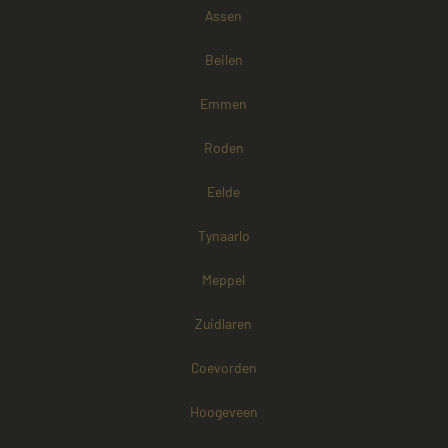
Assen
Google Privacy Policy
Beilen
Emmen
Roden
Eelde
Tynaarlo
Meppel
Zuidlaren
Coevorden
Aanbieder /
Naam
Vervaldatum
Omschrijving
Domein
Aanbieder /
Hoogeveen
Naam
Vervaldatum
Omschri
Domein
fp_user_id
.mayetmediators.nl
1 jaar 1