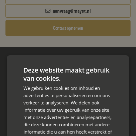
aanvraag@mayet.nl
Contact opnemen
Hoofdkantoor
Deze website maakt gebruik
Den Berg 16A
4661 KZ Halsteren,
van cookies.
We gebruiken cookies om inhoud en
085 - 773 02 12
advertenties te personaliseren en om ons
verkeer te analyseren. We delen ook
aanvraag@mayet.nl
informatie over uw gebruik van onze site
met onze advertentie- en analysepartners,
die deze kunnen combineren met andere
informatie die u aan hen heeft verstrekt of