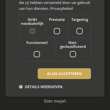
Wat we doen
die zij hebben verzameld door uw gebruik
van hun diensten.
Privacybeleid
Mediation bij scheiding
Strikt
Prestatie
Targeting
Arbeidsmediation
noodzakelijk
Zakelijke mediation
Functioneel
Niet-
Familie mediation
geclassificeerd
Vertrouwenspersoon
Scheiden met kinderen
ALLES ACCEPTEREN
Scheiden met koophuis
DETAILS WEERGEVEN
Scheiden met eigen bedrijf
Over mayet
Strikt noodzakelijk
Prestatie
Targeting