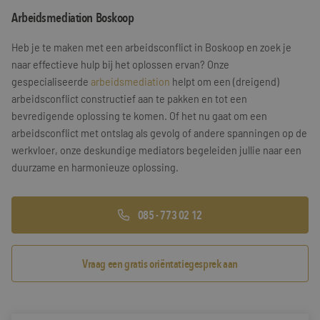
Arbeidsmediation Boskoop
Training & Leiderschap
Referenties
Heb je te maken met een arbeidsconflict in Boskoop en zoek je
Blogs
naar effectieve hulp bij het oplossen ervan? Onze
gespecialiseerde
arbeidsmediation
helpt om een (dreigend)
Documenten
arbeidsconflict constructief aan te pakken en tot een
bevredigende oplossing te komen. Of het nu gaat om een
Gratis folder
arbeidsconflict met ontslag als gevolg of andere spanningen op de
Contact
werkvloer, onze deskundige mediators begeleiden jullie naar een
duurzame en harmonieuze oplossing.
085 - 773 02 12
Vraag een gratis oriëntatiegesprek aan