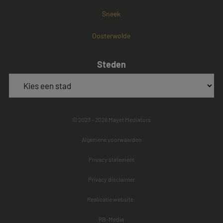
Sneek
Oosterwolde
Steden
© 2023 - 2026 Mayet Mediators
Algemene voorwaarden
Privacy statement
Privacy disclaimer
Realisatie website:
RB-Media