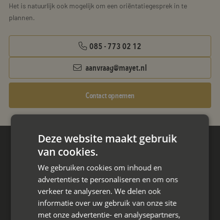
Het is natuurlijk ook mogelijk om een oriëntatiegesprek in te
plannen.
085 - 773 02 12
aanvraag@mayet.nl
Contact opnemen
Deze website maakt gebruik
van cookies.
Hoofdkantoor
Den Berg 16A
We gebruiken cookies om inhoud en
4661 KZ Halsteren,
advertenties te personaliseren en om ons
verkeer te analyseren. We delen ook
085 - 773 02 12
informatie over uw gebruik van onze site
met onze advertentie- en analysepartners,
aanvraag@mayet.nl