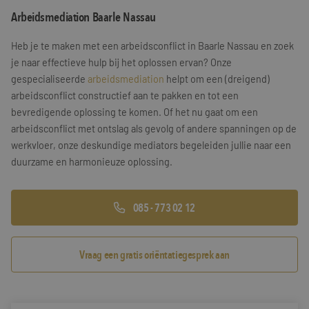
Arbeidsmediation Baarle Nassau
Training & Leiderschap
Referenties
Heb je te maken met een arbeidsconflict in Baarle Nassau en zoek
Blogs
je naar effectieve hulp bij het oplossen ervan? Onze
gespecialiseerde
arbeidsmediation
helpt om een (dreigend)
Documenten
arbeidsconflict constructief aan te pakken en tot een
bevredigende oplossing te komen. Of het nu gaat om een
Gratis folder
arbeidsconflict met ontslag als gevolg of andere spanningen op de
Contact
werkvloer, onze deskundige mediators begeleiden jullie naar een
duurzame en harmonieuze oplossing.
085 - 773 02 12
Vraag een gratis oriëntatiegesprek aan