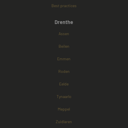
Best practices
Google Privacy Policy
Drenthe
Assen
Beilen
Emmen
Roden
Eelde
Tynaarlo
Meppel
Zuidlaren
Aanbieder /