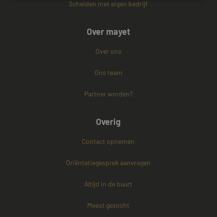
Scheiden met eigen bedrijf
Strikt noodzakelijk
Prestatie
Targeting
Over mayet
Functioneel
Niet-geclassificeerd
Strikt noodzakelijke cookies maken de
Over ons
kernfunctionaliteiten van de website mogelijk, zoals
gebruikersaanmelding en accountbeheer. De
Ons team
website kan niet goed worden gebruikt zonder de
strikt noodzakelijke cookies.
Partner worden?
Naam
Aanbieder / Domein
Vervaldatum
CookieScriptConsent
4 weken 2
CookieScript
dagen
www.mayetmediators.nl
Overig
Contact opnemen
Oriëntatiegesprek aanvragen
Altijd in de buurt
PHPSESSID
Sessie
Meest gezocht
PHP.net
www.mayetmediators.nl