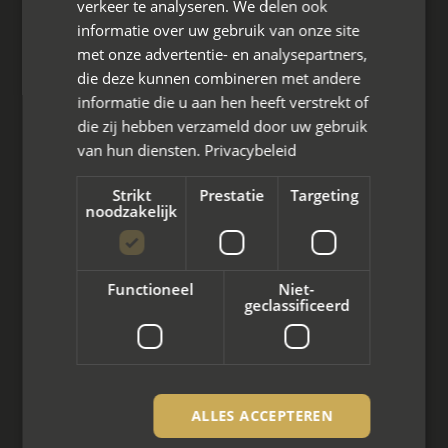
verkeer te analyseren. We delen ook
Den Berg 16A
informatie over uw gebruik van onze site
4661 KZ Halsteren,
met onze advertentie- en analysepartners,
die deze kunnen combineren met andere
085 - 773 02 12
informatie die u aan hen heeft verstrekt of
aanvraag@mayet.nl
die zij hebben verzameld door uw gebruik
van hun diensten.
Privacybeleid
Strikt
Prestatie
Targeting
noodzakelijk
Wat we doen
Mediation bij scheiding
Functioneel
Niet-
geclassificeerd
Arbeidsmediation
Zakelijke mediation
Familie mediation
ALLES ACCEPTEREN