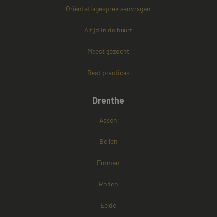
Oriëntatiegesprek aanvragen
PHPSESSID
Sessie
PHP.net
www.mayetmediators.nl
Altijd in de buurt
Meest gezocht
Google Privacy Policy
Best practices
Drenthe
Assen
Beilen
Emmen
Roden
Eelde