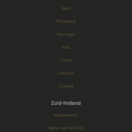
cookies onders
Veere
Middelburg
Vlissingen
Hulst
Tholen
Zierikzee
Zeeland
Zuid-Holland
Alblasserdam
Alphen aan den Rijn