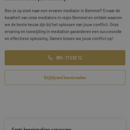
Training & Leiderschap
Referenties
Ben je op zoek naar een ervaren mediator in Bemmel? Ervaar de
kwaliteit van onze mediators in regio Bemmel en ontdek waarom
Blogs
we de beste keuze zijn bij het oplossen van jouw conflict. Onze
ervaring en toewijding in mediation garanderen een succesvolle
Documenten
en effectieve oplossing. Samen lossen we jouw conflict op!
Gratis folder
085 - 773 02 12
Contact
Vrijblijvend kennismaken
Gratis kennismaking aanvragen