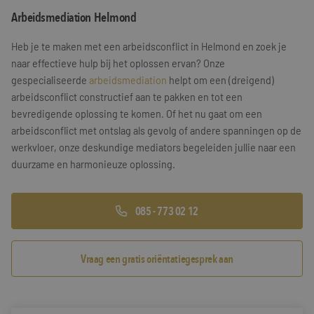
Arbeidsmediation Helmond
Training & Leiderschap
Referenties
Heb je te maken met een arbeidsconflict in Helmond en zoek je
Blogs
naar effectieve hulp bij het oplossen ervan? Onze
gespecialiseerde
arbeidsmediation
helpt om een (dreigend)
Documenten
arbeidsconflict constructief aan te pakken en tot een
bevredigende oplossing te komen. Of het nu gaat om een
Gratis folder
arbeidsconflict met ontslag als gevolg of andere spanningen op de
Contact
werkvloer, onze deskundige mediators begeleiden jullie naar een
duurzame en harmonieuze oplossing.
085 - 773 02 12
Vraag een gratis oriëntatiegesprek aan