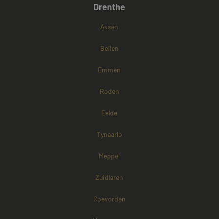
Drenthe
Google Privacy Policy
Assen
Beilen
Emmen
Roden
Eelde
Tynaarlo
Meppel
Zuidlaren
Coevorden
Aanbieder /
Naam
Vervaldatum
Omschrijving
Domein
Aanbieder /
Naam
Vervaldatum
Omschri
Domein