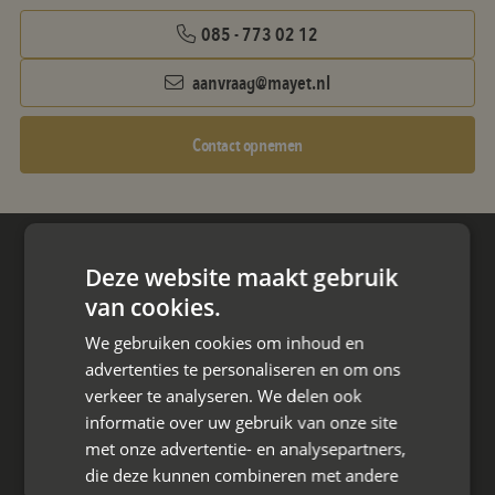
085 - 773 02 12
aanvraag@mayet.nl
Contact opnemen
Hoofdkantoor
Deze website maakt gebruik
Den Berg 16A
van cookies.
4661 KZ Halsteren,
We gebruiken cookies om inhoud en
advertenties te personaliseren en om ons
085 - 773 02 12
verkeer te analyseren. We delen ook
aanvraag@mayet.nl
informatie over uw gebruik van onze site
met onze advertentie- en analysepartners,
die deze kunnen combineren met andere