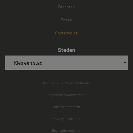
Drachten
Sneek
Oosterwolde
Steden
© 2023 - 2026 Mayet Mediators
Algemene voorwaarden
Privacy statement
Privacy disclaimer
Realisatie website: