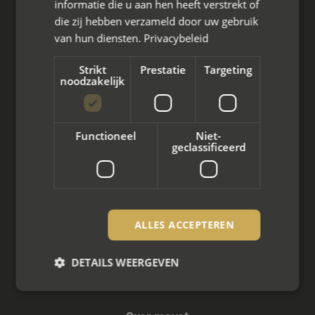
informatie die u aan hen heeft verstrekt of
die zij hebben verzameld door uw gebruik
Wat we doen
van hun diensten.
Privacybeleid
Mediation bij scheiding
Strikt
Prestatie
Targeting
noodzakelijk
Arbeidsmediation
Zakelijke mediation
Functioneel
Niet-
geclassificeerd
Familie mediation
Vertrouwenspersoon
Scheiden met kinderen
ALLES ACCEPTEREN
Scheiden met koophuis
DETAILS WEERGEVEN
Scheiden met eigen bedrijf