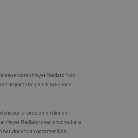
als een unieke
ytische doeleinden.
ten microsoft-
niseert tussen veel
kers kunnen worden
ruiken om het
n.
bruiker de website
ebruiker mogelijk
t.
t informatie uit
er eventuele
dat hij de genoemde
nt een ervaren Mayet Mediator kan
met de juiste begeleiding kunnen
ducten te leveren,
t informatie uit
er eventuele
dat hij de genoemde
erfenissen of problemen binnen
waar Mayet Mediators van onschatbare
ndom van Google)
 cookies
en het vinden van gezamenlijke