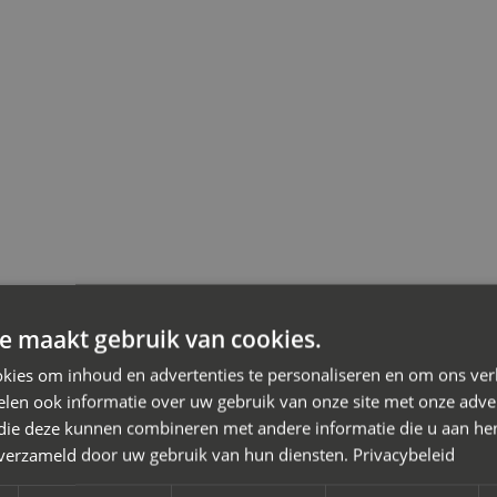
Jssel bij een scheiding
e maakt gebruik van cookies.
kies om inhoud en advertenties te personaliseren en om ons ver
iation
len ook informatie over uw gebruik van onze site met onze adver
or je scheiding in Capelle aan den IJssel waarbij je de kosten 
 die deze kunnen combineren met andere informatie die u aan hen
n verzameld door uw gebruik van hun diensten.
Privacybeleid
heidingsmediation de oplossing. Je doet er slim aan een
mediato