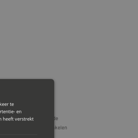
keer te
tentie- en
wilt beheersen en oplopende
 heeft verstrekt
r bij scheiding
in te schakelen