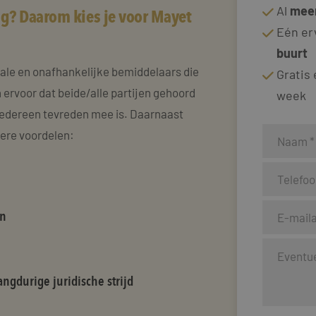
Al
meer
ig? Daarom kies je voor Mayet
Eén er
buurt
rale en onafhankelijke bemiddelaars die
Gratis
 ervoor dat beide/alle partijen gehoord
week
edereen tevreden mee is. Daarnaast
dere voordelen:
en
ngdurige juridische strijd