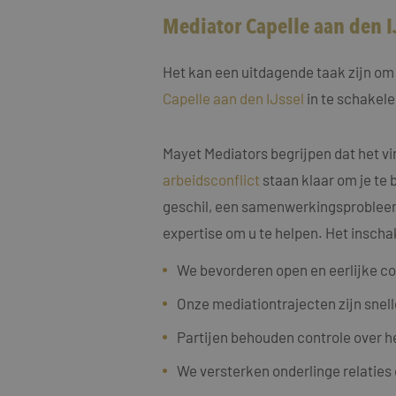
Mediator Capelle aan den IJ
Het kan een uitdagende taak zijn om 
Capelle aan den IJssel
in te schakele
Naam
Naam
fp_user_id
Aanbi
Naam
Mayet Mediators begrijpen dat het vi
Dome
_clck
arbeidsconflict
staan klaar om je te 
MUID
Micro
Corp
geschil, een samenwerkingsprobleem, 
.bing
_ga_4ZL076M2M8
expertise om u te helpen. Het inscha
_ga
MR
Micro
We bevorderen open en eerlijke c
Corp
.c.bi
Onze mediationtrajecten zijn snell
SRM_B
Micro
Corp
.c.bi
Partijen behouden controle over h
SM
.c.cla
_clsk
We versterken onderlinge relaties