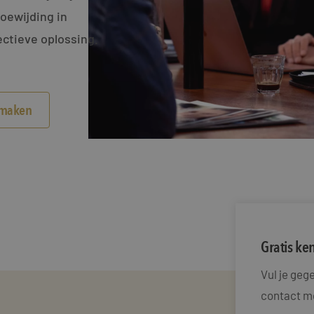
toewijding in
ctieve oplossing.
smaken
Gratis k
Vul je ge
contact me