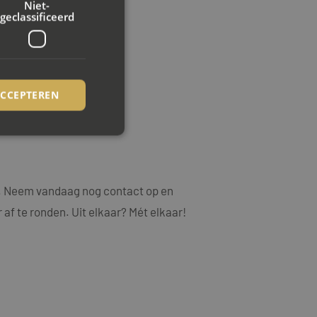
Niet-
geclassificeerd
ACCEPTEREN
.
rd
ng. Neem vandaag nog contact op en
elding en
 af te ronden. Uit elkaar? Mét elkaar!
ookie-Script.com-
ezoekers te
ie-Script.com is
op basis van de PHP-
emene doeleinden die
uikerssessies te