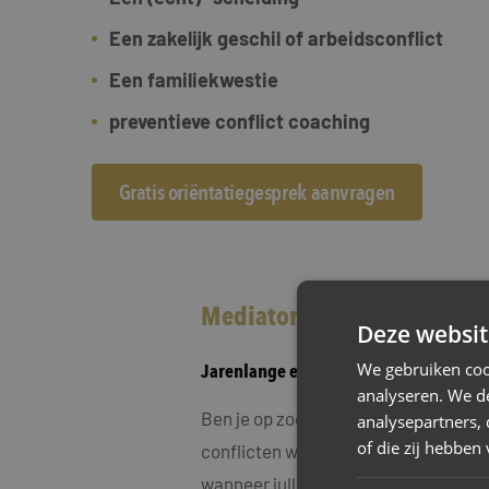
Een zakelijk geschil of arbeidsconflict
Een familiekwestie
preventieve conflict coaching
Gratis oriëntatiegesprek aanvragen
Mediator Capelle aan den I
Deze websit
We gebruiken coo
Jarenlange ervaring in scheidingsmed
analyseren. We de
Ben je op zoek naar een oplossing vo
analysepartners,
of die zij hebbe
conflicten wilt vermijden? Dan is sc
wanneer jullie: