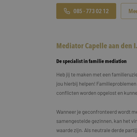
MUID
Micro
Corp
.clari
085 - 773 02 12
Mee
MR
Micro
Corp
.c.cla
Mediator Capelle aan den I
ANONCHK
Micro
Corp
.c.cla
De specialist in familie mediation
IDE
Goog
.doub
Heb jij te maken met een familieruz
jou hierbij helpen! Familieproblemen
_fbp
Meta
Inc.
conflicten worden opgelost en kunne
.maye
_gcl_au
Goog
.maye
Wanneer je geconfronteerd wordt met
samengestelde gezinnen, kan het vin
test_cookie
Goog
.doub
waarde zijn. Als neutrale derde part