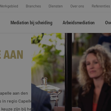
Werkgebied
Branches
Diensten
Over ons
Referenties
Mediation bij scheiding
Arbeidsmediation
Ove
E AAN
apelle aan den
 in regio Capelle
euze zijn bij het