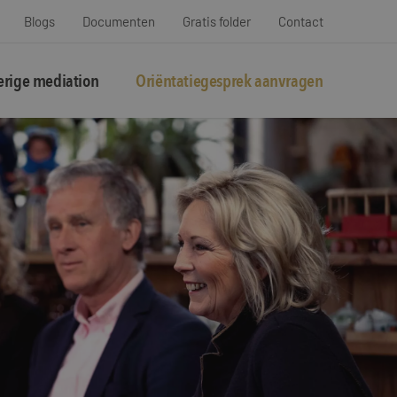
Blogs
Documenten
Gratis folder
Contact
rige mediation
Oriëntatiegesprek aanvragen