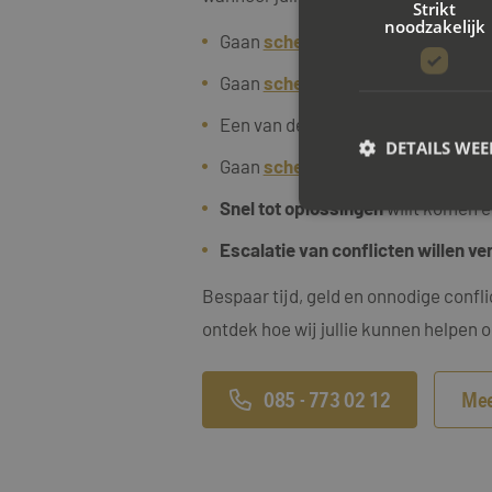
Strikt
noodzakelijk
Gaan
scheiden met kinderen
Gaan
scheiden met een eigen won
Een van de twee partners
zelfsta
DETAILS WE
Gaan
scheiden met een
eigen
bedr
Snel tot oplossingen
willt komen e
Escalatie van conflicten willen v
S
Bespaar tijd, geld en onnodige confl
Strikt noodzakelijke
accountbeheer. De we
ontdek hoe wij jullie kunnen helpen o
Naam
CookieScriptConse
085 - 773 02 12
Mee
PHPSESSID