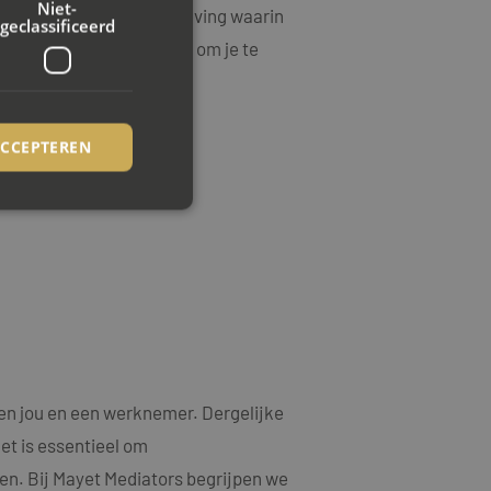
Niet-
 en harmonieuze werkomgeving waarin
geclassificeerd
n voorop, en wij zijn er om je te
ACCEPTEREN
rd
elding en
ookie-Script.com-
ezoekers te
ie-Script.com is
en jou en een werknemer. Dergelijke
et is essentieel om
op basis van de PHP-
emene doeleinden die
en. Bij Mayet Mediators begrijpen we
uikerssessies te