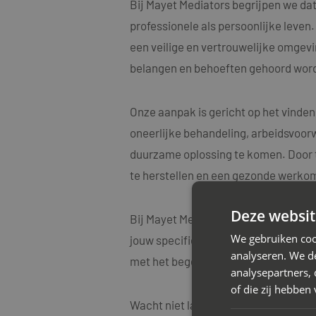
Bij Mayet Mediators begrijpen we dat 
professionele als persoonlijke leve
een veilige en vertrouwelijke omgevin
belangen en behoeften gehoord word
Onze aanpak is gericht op het vinden
oneerlijke behandeling, arbeidsvoorw
duurzame oplossing te komen. Door t
te herstellen en een gezonde werko
Deze websit
Bij Mayet Mediators begrijpen we oo
We gebruiken coo
jouw specifieke situatie. Onze medi
analyseren. We de
met het begeleiden van diverse arbe
analysepartners,
of die zij hebbe
Wacht niet langer met het aanpakken