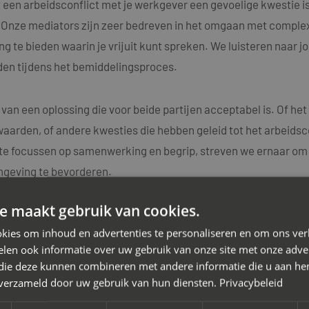
een arbeidsconflict met je werkgever een gevoelige kwestie is, 
n. Onze mediators zijn zeer bedreven in het omgaan met comple
g te bieden waarin je vrijuit kunt spreken. We luisteren naar j
en tijdens het bemiddelingsproces.
 van een oplossing die voor beide partijen acceptabel is. Of h
aarden, of andere kwesties die hebben geleid tot het arbeidsc
e focussen op samenwerking en begrip, streven we ernaar om d
mgeving te bevorderen.
e maakt gebruik van cookies.
k dat elk arbeidsconflict uniek is en daarom bieden we maatwe
kies om inhoud en advertenties te personaliseren en om ons ver
ators beschikken over diepgaande kennis van arbeidsrechtelij
len ook informatie over uw gebruik van onze site met onze adver
idsconflicten.
 die deze kunnen combineren met andere informatie die u aan hen
n verzameld door uw gebruik van hun diensten.
Privacybeleid
 van het arbeidsconflict met je werkgever. Neem vandaag nog