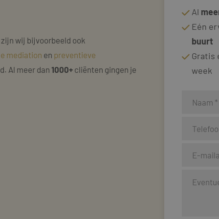
Al
meer
Eén er
 zijn wij bijvoorbeeld ook
buurt
ke mediation
en
preventieve
Gratis
nd. Al meer dan
1000+
cliënten gingen je
week