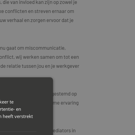
die van invloed kan zijn op zowel je
xe conflicten en streven ernaar om
ouw verhaal en zorgen ervoor dat je
et nu gaat om miscommunicatie,
onflict, wij werken samen om tot een
e relatie tussen jou en je werkgever
rkoplossingen die zijn afgestemd op
keer te
ke kwesties en hebben ruime ervaring
tentie- en
 heeft verstrekt
 contact op met Mayet Mediators in