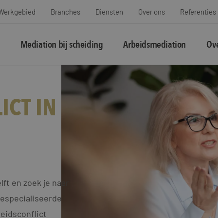
Werkgebied
Branches
Diensten
Over ons
Referenties
Mediation bij scheiding
Arbeidsmediation
Ove
ICT IN
ft en zoek je naar
gespecialiseerde
eidsconflict