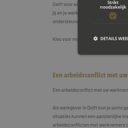
Strikt
Delft voor een vrijblijvend adviesg
noodzakelijk
jij en je werkgever weer effectief k
ondersteunen bij elke stap van het p
DETAILS WE
Kies voor mediation bij Mayet Mediat
S
Een arbeidsconflict met uw
Strikt noodzakelijke
accountbeheer. De we
Een arbeidsconflict met uw werkneme
Naam
CookieScriptConse
Als werkgever in Delft kun je soms 
situaties kunnen een aanzienlijke inv
PHPSESSID
arbeidsconflicten met werknemers op