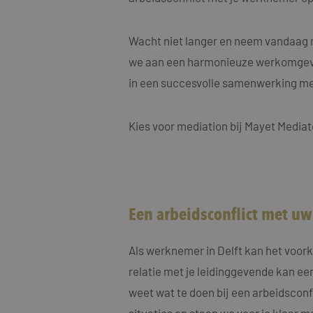
MUID
Micro
Corp
.clari
Wacht niet langer en neem vandaag n
MR
we aan een harmonieuze werkomgevin
Micro
Corp
.c.cla
in een succesvolle samenwerking m
ANONCHK
Micro
Corp
.c.cla
Kies voor mediation bij Mayet Mediat
IDE
Goog
.doub
_fbp
Meta
Inc.
Een arbeidsconflict met uw
.maye
_gcl_au
Goog
.maye
Als werknemer in Delft kan het voor
relatie met je leidinggevende kan een
test_cookie
Goog
weet wat te doen bij een arbeidsconf
.doub