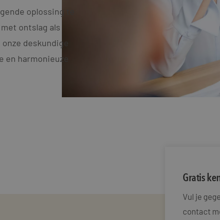
igende oplossing te
 met ontslag als
, onze deskundige
me en harmonieuze
Gratis k
Vul je ge
contact me