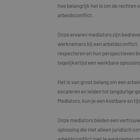
hoe belangrijk het is om de rechten
arbeidsconflict.
Onze ervaren mediators zijn bedreve
Naam
werknemers bij een arbeidsconflict.
Naam
fp_user_id
Aanbi
Naam
respecteren en hun perspectieven begr
Dome
_clck
tegelijkertijd een werkbare oplossing
MUID
Micro
Corp
.bing
_ga_4ZL076M2M8
Het is van groot belang om een arbe
_ga
MR
Micro
escaleren en leiden tot langdurige ge
Corp
.c.bi
Mediators, kun je een kostbare en ti
SRM_B
Micro
Corp
.c.bi
Onze mediators bieden een vertrouwe
SM
.c.cla
oplossing die niet alleen juridisch c
_clsk
arbeidsconflict met je werknemer op 