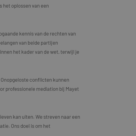
n een willekeurig
s het oplossen van een
ebruikt, kan
oed voorbeeld is het
or een gebruiker
epgaande kennis van de rechten van
jving
elangen van beide partijen
nnen het kader van de wet, terwijl je
acties en
gebruikerservaring
als een unieke
ten microsoft-
niseert tussen veel
tics om de
kers kunnen worden
. Onopgeloste conflicten kunnen
rsal Analytics -
ruiken om het
oor professionele mediation bij Mayet
emeen gebruikte
n.
gebruikt om unieke
rig gegenereerd
nomen in elk
oor de goede
m bezoekers-,
or de
ieven kan uiten. We streven naar een
ruiken om het
atie. Ons doel is om het
larity analytics
n.
r de sessie van de
eergaven te