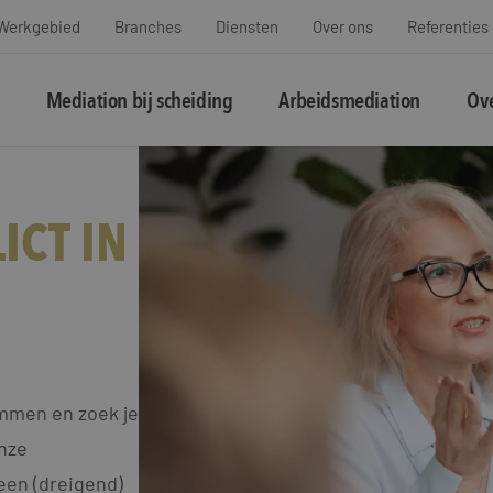
Werkgebied
Branches
Diensten
Over ons
Referenties
Mediation bij scheiding
Arbeidsmediation
Ove
ICT IN
Emmen en zoek je
Onze
een (dreigend)