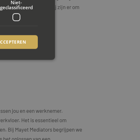
Niet-
mst staan voorop, en wij zijn er om
geclassificeerd
ACCEPTEREN
rd
elding en
ookie-Script.com-
ussen jou en een werknemer.
ezoekers te
ie-Script.com is
erkvloer. Het is essentieel om
en. Bij Mayet Mediators begrijpen we
op basis van de PHP-
emene doeleinden die
s het oplossen van een
uikerssessies te