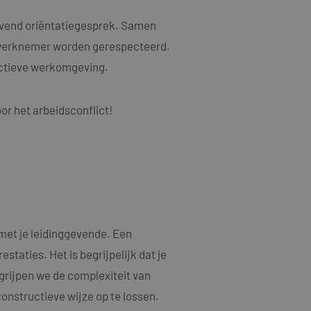
als een unieke
ytische doeleinden.
ten microsoft-
niseert tussen veel
jvend oriëntatiegesprek. Samen
kers kunnen worden
 werknemer worden gerespecteerd.
ruiken om het
uctieve werkomgeving.
n.
bruiker de website
or het arbeidsconflict!
ebruiker mogelijk
t.
t informatie uit
er eventuele
dat hij de genoemde
ducten te leveren,
t informatie uit
met je leidinggevende. Een
er eventuele
dat hij de genoemde
taties. Het is begrijpelijk dat je
egrijpen we de complexiteit van
ndom van Google)
 cookies
constructieve wijze op te lossen.