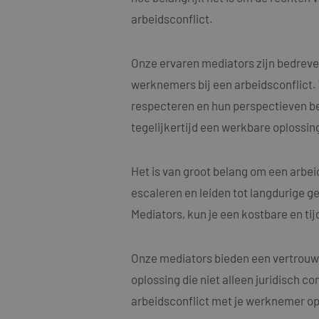
arbeidsconflict.
Onze ervaren mediators zijn bedreve
werknemers bij een arbeidsconflict.
Naam
respecteren en hun perspectieven begr
Naam
fp_user_id
Aanbi
Naam
Dome
tegelijkertijd een werkbare oplossing
_clck
MUID
Micro
Corp
.bing
Het is van groot belang om een arbe
_ga_4ZL076M2M8
escaleren en leiden tot langdurige ge
_ga
MR
Micro
Mediators, kun je een kostbare en ti
Corp
.c.bi
SRM_B
Micro
Onze mediators bieden een vertrouwe
Corp
.c.bi
oplossing die niet alleen juridisch c
SM
.c.cla
_clsk
arbeidsconflict met je werknemer op 