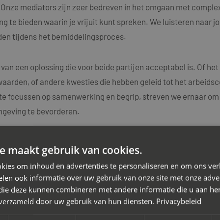
n. Onze mediators zijn zeer bedreven in het omgaan met comple
g te bieden waarin je vrijuit kunt spreken. We luisteren naar j
en tijdens het bemiddelingsproces.
 van een oplossing die voor beide partijen acceptabel is. Of h
aarden, of andere kwesties die hebben geleid tot het arbeidsc
e focussen op samenwerking en begrip, streven we ernaar om d
mgeving te bevorderen.
k dat elk arbeidsconflict uniek is en daarom bieden we maatwe
e maakt gebruik van cookies.
ators beschikken over diepgaande kennis van arbeidsrechtelij
kies om inhoud en advertenties te personaliseren en om ons ver
idsconflicten.
len ook informatie over uw gebruik van onze site met onze adver
 die deze kunnen combineren met andere informatie die u aan hen
n verzameld door uw gebruik van hun diensten.
Privacybeleid
 van het arbeidsconflict met je werkgever. Neem vandaag nog
gesprek. Samen zetten we de eerste stap richting een positie