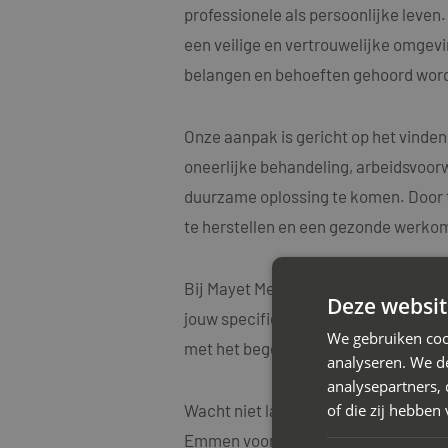
professionele als persoonlijke leve
een veilige en vertrouwelijke omgevin
belangen en behoeften gehoord word
Onze aanpak is gericht op het vinden
oneerlijke behandeling, arbeidsvoorw
duurzame oplossing te komen. Door t
te herstellen en een gezonde werko
Bij Mayet Mediators begrijpen we oo
Deze websit
jouw specifieke situatie. Onze medi
We gebruiken coo
met het begeleiden van diverse arbe
analyseren. We de
analysepartners,
of die zij hebbe
Wacht niet langer met het aanpakken
Emmen voor een vrijblijvend advies