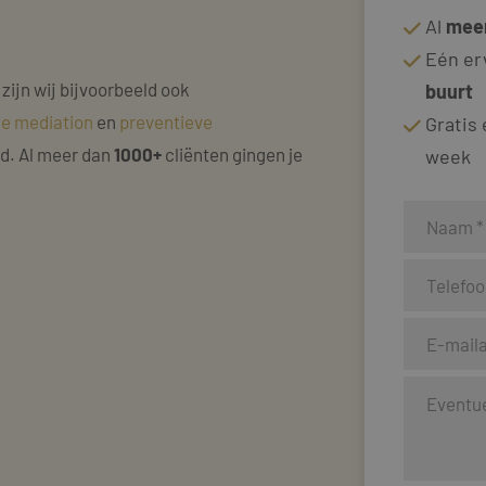
Al
meer
Eén er
 zijn wij bijvoorbeeld ook
buurt
ke mediation
en
preventieve
Gratis
nd. Al meer dan
1000+
cliënten gingen je
week