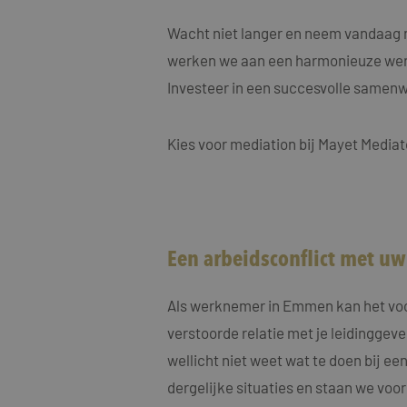
MUID
Micro
Corp
.clari
Wacht niet langer en neem vandaag 
werken we aan een harmonieuze wer
MR
Micro
Investeer in een succesvolle samen
Corp
.c.cla
ANONCHK
Micro
Kies voor mediation bij Mayet Mediat
Corp
.c.cla
IDE
Goog
.doub
_fbp
Meta
Een arbeidsconflict met u
Inc.
.maye
_gcl_au
Als werknemer in Emmen kan het voo
Goog
.maye
verstoorde relatie met je leidinggeve
wellicht niet weet wat te doen bij ee
test_cookie
Goog
.doub
dergelijke situaties en staan we voor