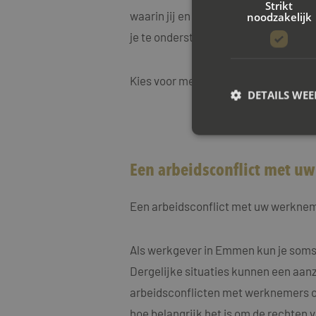
Strikt
waarin jij en je werkgever weer effe
noodzakelijk
je te ondersteunen bij elke stap van 
Kies voor mediation bij Mayet Mediat
DETAILS WE
S
Een arbeidsconflict met 
Strikt noodzakelijke
accountbeheer. De we
Een arbeidsconflict met uw werkne
Naam
CookieScriptConse
Als werkgever in Emmen kun je soms
Dergelijke situaties kunnen een aanzi
arbeidsconflicten met werknemers op
PHPSESSID
hoe belangrijk het is om de rechten