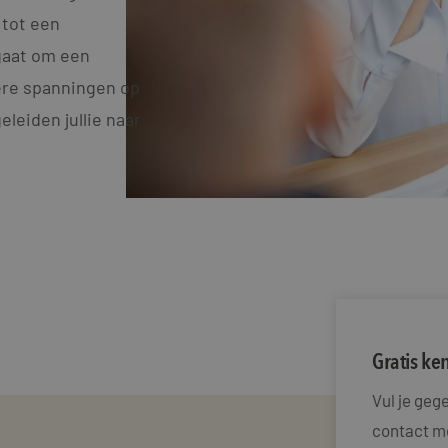
 tot een
gaat om een
dere spanningen op
leiden jullie naar
Gratis k
Vul je ge
contact me