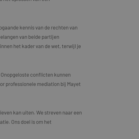
n een willekeurig
ebruikt, kan
oed voorbeeld is het
or een gebruiker
epgaande kennis van de rechten van
elangen van beide partijen
jving
nnen het kader van de wet, terwijl je
acties en
gebruikerservaring
als een unieke
ten microsoft-
niseert tussen veel
. Onopgeloste conflicten kunnen
tics om de
kers kunnen worden
oor professionele mediation bij Mayet
rsal Analytics -
ruiken om het
emeen gebruikte
n.
gebruikt om unieke
rig gegenereerd
nomen in elk
oor de goede
m bezoekers-,
ieven kan uiten. We streven naar een
or de
atie. Ons doel is om het
ruiken om het
larity analytics
n.
r de sessie van de
eergaven te