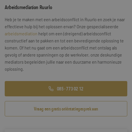
Arbeidsmediation Ruurlo
Training & Leiderschap
Referenties
Heb je te maken met een arbeidsconflict in Ruurlo en zoek je naar
Blogs
effectieve hulp bij het oplossen ervan? Onze gespecialiseerde
arbeidsmediation
helpt om een (dreigend) arbeidsconflict
Documenten
constructief aan te pakken en tot een bevredigende oplossing te
komen. Of het nu gaat om een arbeidsconflict met ontslag als
Gratis folder
gevolg of andere spanningen op de werkvloer, onze deskundige
Contact
mediators begeleiden jullie naar een duurzame en harmonieuze
oplossing.
085 - 773 02 12
Vraag een gratis oriëntatiegesprek aan