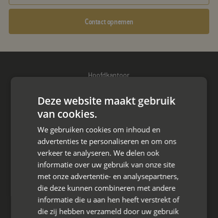
Contact opnemen
Hoofdkantoor
Den Berg 16A
Deze website maakt gebruik
4661 KZ Halsteren,
van cookies.
085 - 773 02 12
We gebruiken cookies om inhoud en
advertenties te personaliseren en om ons
aanvraag@mayet.nl
verkeer te analyseren. We delen ook
informatie over uw gebruik van onze site
met onze advertentie- en analysepartners,
die deze kunnen combineren met andere
Wat we doen
informatie die u aan hen heeft verstrekt of
die zij hebben verzameld door uw gebruik
Mediation bij scheiding