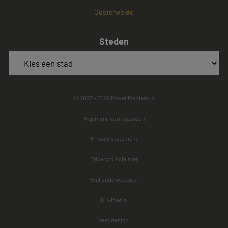
Oosterwolde
Steden
© 2023 - 2026 Mayet Mediators
Algemene voorwaarden
Privacy statement
Privacy disclaimer
Realisatie website:
RB-Media
Webdesign