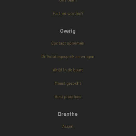
Strikt noodzakelijke cookies maken de
Partner worden?
kernfunctionaliteiten van de website mogelijk, zoals
gebruikersaanmelding en accountbeheer. De
website kan niet goed worden gebruikt zonder de
strikt noodzakelijke cookies.
Overig
Naam
Aanbieder / Domein
Vervaldatum
Contact opnemen
CookieScriptConsent
4 weken 2
CookieScript
dagen
www.mayetmediators.nl
Oriëntatiegesprek aanvragen
Altijd in de buurt
Meest gezocht
Best practices
PHPSESSID
Sessie
PHP.net
www.mayetmediators.nl
Drenthe
Assen
Google Privacy Policy