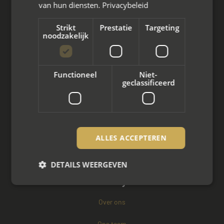
van hun diensten.
Privacybeleid
Arbeidsmediation
Strikt
Prestatie
Targeting
noodzakelijk
Zakelijke mediation
Familie mediation
Functioneel
Niet-
geclassificeerd
Vertrouwenspersoon
Scheiden met kinderen
Scheiden met koophuis
ALLES ACCEPTEREN
Scheiden met eigen bedrijf
DETAILS WEERGEVEN
Over mayet
Over ons
Strikt noodzakelijk
Prestatie
Targeting
Functioneel
Niet-geclassificeerd
Ons team