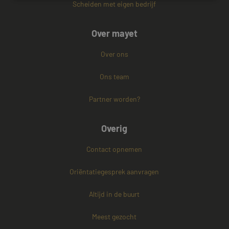
Scheiden met eigen bedrijf
Strikt noodzakelijk
Prestatie
Targeting
Over mayet
Functioneel
Niet-geclassificeerd
Strikt noodzakelijke cookies maken de
Over ons
kernfunctionaliteiten van de website mogelijk, zoals
gebruikersaanmelding en accountbeheer. De
Ons team
website kan niet goed worden gebruikt zonder de
strikt noodzakelijke cookies.
Partner worden?
Naam
Aanbieder / Domein
Vervaldatum
CookieScriptConsent
4 weken 2
CookieScript
dagen
www.mayetmediators.nl
Overig
Contact opnemen
Oriëntatiegesprek aanvragen
Altijd in de buurt
PHPSESSID
Sessie
Meest gezocht
PHP.net
www.mayetmediators.nl