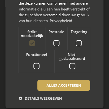
die deze kunnen combineren met andere
informatie die u aan hen heeft verstrekt of
die zij hebben verzameld door uw gebruik
van hun diensten.
Privacybeleid
Wat we doen
Strikt
Prestatie
Targeting
noodzakelijk
Mediation bij scheiding
Arbeidsmediation
Functioneel
Niet-
Zakelijke mediation
geclassificeerd
Familie mediation
Vertrouwenspersoon
ALLES ACCEPTEREN
Scheiden met kinderen
DETAILS WEERGEVEN
Scheiden met koophuis