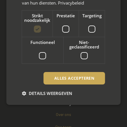
van hun diensten.
Privacybeleid
Arbeidsmediation
Strikt
Prestatie
Targeting
noodzakelijk
Zakelijke mediation
Familie mediation
Functioneel
Niet-
geclassificeerd
Vertrouwenspersoon
Scheiden met kinderen
Scheiden met koophuis
ALLES ACCEPTEREN
Scheiden met eigen bedrijf
DETAILS WEERGEVEN
Over mayet
Over ons
Strikt noodzakelijk
Prestatie
Targeting
Functioneel
Niet-geclassificeerd
Ons team