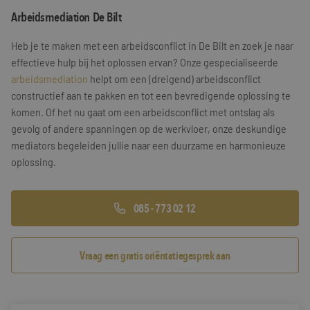
Arbeidsmediation De Bilt
Training & Leiderschap
Referenties
Heb je te maken met een arbeidsconflict in De Bilt en zoek je naar
Blogs
effectieve hulp bij het oplossen ervan? Onze gespecialiseerde
arbeidsmediation
helpt om een (dreigend) arbeidsconflict
Documenten
constructief aan te pakken en tot een bevredigende oplossing te
komen. Of het nu gaat om een arbeidsconflict met ontslag als
Gratis folder
gevolg of andere spanningen op de werkvloer, onze deskundige
Contact
mediators begeleiden jullie naar een duurzame en harmonieuze
oplossing.
085 - 773 02 12
Vraag een gratis oriëntatiegesprek aan