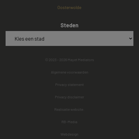
Oosterwolde
Steden
© 2023 - 2026 Mayet Mediators
Algemene voorwaarden
Privacy statement
Privacy disclaimer
Realisatie website:
RB-Media
Webdesign