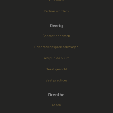
Strikt noodzakelijke cookies maken de
Partner worden?
kernfunctionaliteiten van de website mogelijk, zoals
gebruikersaanmelding en accountbeheer. De
website kan niet goed worden gebruikt zonder de
strikt noodzakelijke cookies.
Overig
Naam
Aanbieder / Domein
Vervaldatum
Contact opnemen
CookieScriptConsent
4 weken 2
CookieScript
dagen
www.mayetmediators.nl
Oriëntatiegesprek aanvragen
Altijd in de buurt
Meest gezocht
Best practices
PHPSESSID
Sessie
PHP.net
www.mayetmediators.nl
Drenthe
Assen
Google Privacy Policy