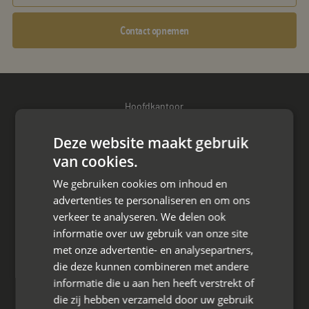
Contact opnemen
Hoofdkantoor
Den Berg 16A
Deze website maakt gebruik
4661 KZ Halsteren,
van cookies.
085 - 773 02 12
We gebruiken cookies om inhoud en
advertenties te personaliseren en om ons
aanvraag@mayet.nl
verkeer te analyseren. We delen ook
informatie over uw gebruik van onze site
met onze advertentie- en analysepartners,
die deze kunnen combineren met andere
Wat we doen
informatie die u aan hen heeft verstrekt of
die zij hebben verzameld door uw gebruik
Mediation bij scheiding