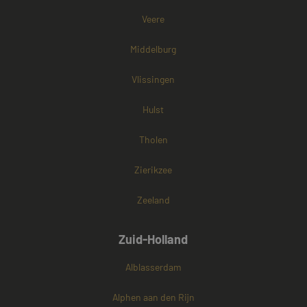
cookies onders
Veere
Middelburg
Vlissingen
Hulst
Tholen
Zierikzee
Zeeland
Zuid-Holland
Alblasserdam
Alphen aan den Rijn