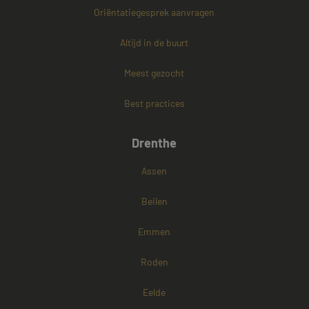
Oriëntatiegesprek aanvragen
PHPSESSID
Sessie
PHP.net
www.mayetmediators.nl
Altijd in de buurt
Meest gezocht
Google Privacy Policy
Best practices
Drenthe
Assen
Beilen
Emmen
Roden
Eelde