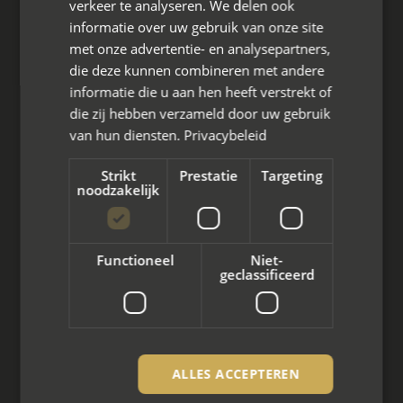
verkeer te analyseren. We delen ook
Den Berg 16A
informatie over uw gebruik van onze site
4661 KZ Halsteren,
met onze advertentie- en analysepartners,
die deze kunnen combineren met andere
085 - 773 02 12
informatie die u aan hen heeft verstrekt of
aanvraag@mayet.nl
die zij hebben verzameld door uw gebruik
van hun diensten.
Privacybeleid
Strikt
Prestatie
Targeting
noodzakelijk
Wat we doen
Mediation bij scheiding
Functioneel
Niet-
geclassificeerd
Arbeidsmediation
Zakelijke mediation
Familie mediation
ALLES ACCEPTEREN