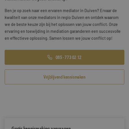
Training & Leiderschap
Referenties
Ben je op zoek naar een ervaren mediator in Duiven? Ervaar de
kwaliteit van onze mediators in regio Duiven en ontdek waarom
Blogs
we de beste keuze zijn bij het oplossen van jouw conflict. Onze
ervaring en toewijding in mediation garanderen een succesvolle
Documenten
en effectieve oplossing. Samen lossen we jouw conflict op!
Gratis folder
085 - 773 02 12
Contact
Vrijblijvend kennismaken
Gratis kennismaking aanvragen