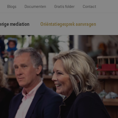
Blogs
Documenten
Gratis folder
Contact
rige mediation
Oriëntatiegesprek aanvragen