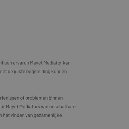
als een unieke
ytische doeleinden.
ten microsoft-
niseert tussen veel
kers kunnen worden
ruiken om het
n.
bruiker de website
ebruiker mogelijk
t.
t informatie uit
nt een ervaren Mayet Mediator kan
er eventuele
dat hij de genoemde
met de juiste begeleiding kunnen
ducten te leveren,
t informatie uit
erfenissen of problemen binnen
er eventuele
dat hij de genoemde
waar Mayet Mediators van onschatbare
en het vinden van gezamenlijke
ndom van Google)
 cookies