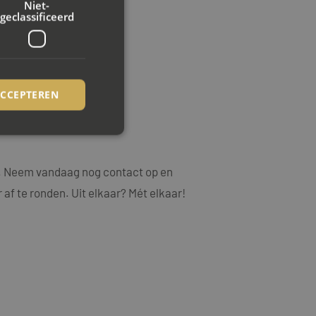
Niet-
geclassificeerd
ACCEPTEREN
.
rd
ng. Neem vandaag nog contact op en
elding en
 af te ronden. Uit elkaar? Mét elkaar!
ookie-Script.com-
ezoekers te
ie-Script.com is
op basis van de PHP-
emene doeleinden die
uikerssessies te