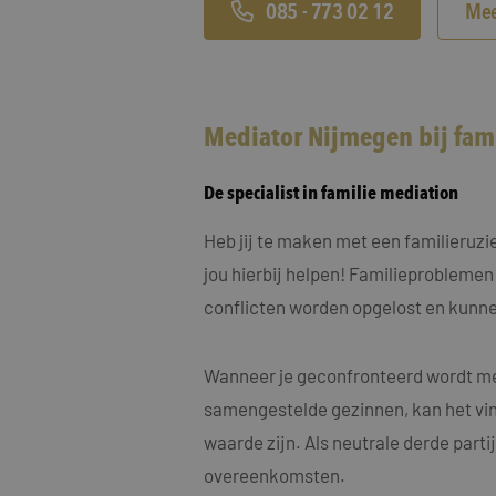
MUID
Micro
085 - 773 02 12
Mee
Corp
.clari
MR
Micro
Corp
.c.cla
Mediator Nijmegen bij fa
ANONCHK
Micro
Corp
De specialist in familie mediation
.c.cla
IDE
Goog
Heb jij te maken met een familieruz
.doub
jou hierbij helpen! Familieproblemen
_fbp
conflicten worden opgelost en kunne
Meta
Inc.
.maye
_gcl_au
Goog
Wanneer je geconfronteerd wordt met
.maye
samengestelde gezinnen, kan het vin
waarde zijn. Als neutrale derde part
test_cookie
Goog
.doub
overeenkomsten.