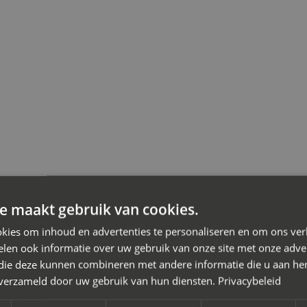
 scheiding
e maakt gebruik van cookies.
kies om inhoud en advertenties te personaliseren en om ons ver
iation
len ook informatie over uw gebruik van onze site met onze adver
 die deze kunnen combineren met andere informatie die u aan hen
or je scheiding in Nijmegen waarbij je de kosten wilt beheersen
n verzameld door uw gebruik van hun diensten.
Privacybeleid
on de oplossing. Je doet er slim aan een
mediator bij scheiding