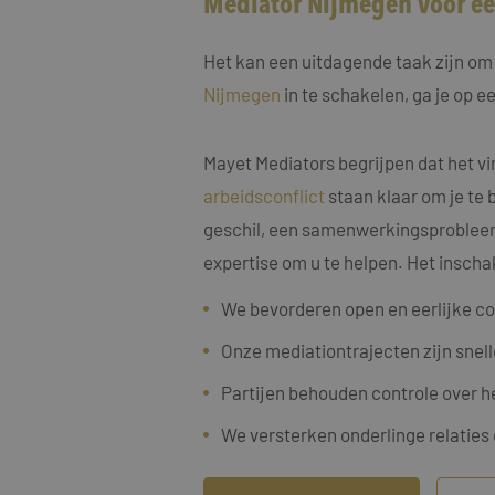
Mediator Nijmegen voor een
Het kan een uitdagende taak zijn om 
Nijmegen
in te schakelen, ga je op 
Naam
Mayet Mediators begrijpen dat het vi
Naam
fp_user_id
Aanbi
Naam
Dome
arbeidsconflict
staan klaar om je te 
_clck
MUID
Micro
geschil, een samenwerkingsprobleem, 
Corp
.bing
expertise om u te helpen. Het inscha
_ga_4ZL076M2M8
We bevorderen open en eerlijke c
_ga
MR
Micro
Corp
Onze mediationtrajecten zijn snell
.c.bi
SRM_B
Micro
Partijen behouden controle over h
Corp
.c.bi
We versterken onderlinge relaties
SM
.c.cla
_clsk