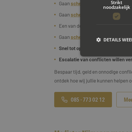
Strikt
Gaan
scheiden met kinderen
noodzakelijk
Gaan
scheiden met een eigen won
Een van de twee partners
zelfsta
Gaan
scheiden met een
eigen
bedr
DETAILS WE
Snel tot oplossingen
willt komen e
Escalatie van conflicten willen v
S
Bespaar tijd, geld en onnodige confl
Strikt noodzakelijke
ontdek hoe wij jullie kunnen helpen o
accountbeheer. De we
Naam
085 - 773 02 12
Mee
CookieScriptConse
PHPSESSID