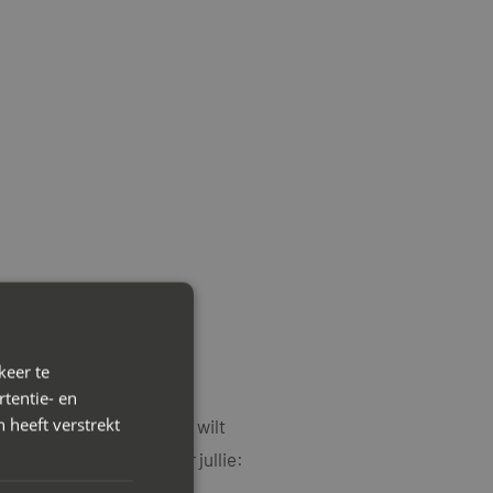
keer te
tentie- en
 heeft verstrekt
 en oplopende conflicten wilt
in te schakelen wanneer jullie: