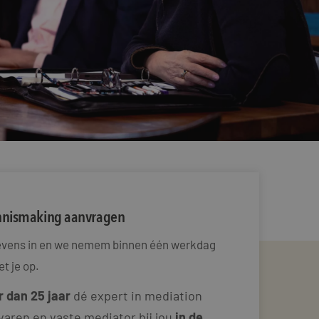
ennismaking aanvragen
gevens in en we nemem binnen één werkdag
t je op.
 dan 25 jaar
dé expert in mediation
varen en vaste mediator bij jou
in de