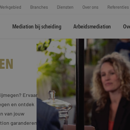
Werkgebied
Branches
Diensten
Over ons
Referenties
Mediation bij scheiding
Arbeidsmediation
Ove
EN
Nijmegen? Ervaar
megen en ontdek
en van jouw
ation garanderen