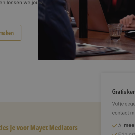
men lossen we jouw
smaken
Gratis k
Vul je ge
contact me
Al
meer
ies je voor Mayet Mediators
Eén er