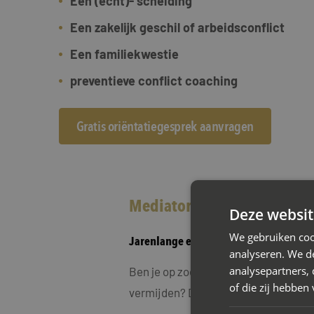
Een (echt)- scheiding
Een zakelijk geschil of arbeidsconflict
Een familiekwestie
preventieve conflict coaching
Gratis oriëntatiegesprek aanvragen
Mediator Nijmegen bij een
Deze websit
We gebruiken coo
Jarenlange ervaring in scheidingsmed
analyseren. We de
analysepartners,
Ben je op zoek naar een oplossing vo
of die zij hebbe
vermijden? Dan is scheidingsmediati