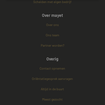
Scheiden met eigen bedrijf
Strikt noodzakelijk
Prestatie
Targeting
Over mayet
Functioneel
Niet-geclassificeerd
Strikt noodzakelijke cookies maken de
Over ons
kernfunctionaliteiten van de website mogelijk, zoals
gebruikersaanmelding en accountbeheer. De
Ons team
website kan niet goed worden gebruikt zonder de
strikt noodzakelijke cookies.
Partner worden?
Naam
Aanbieder / Domein
Vervaldatum
CookieScriptConsent
4 weken 2
CookieScript
dagen
www.mayetmediators.nl
Overig
Contact opnemen
Oriëntatiegesprek aanvragen
Altijd in de buurt
PHPSESSID
Sessie
Meest gezocht
PHP.net
www.mayetmediators.nl