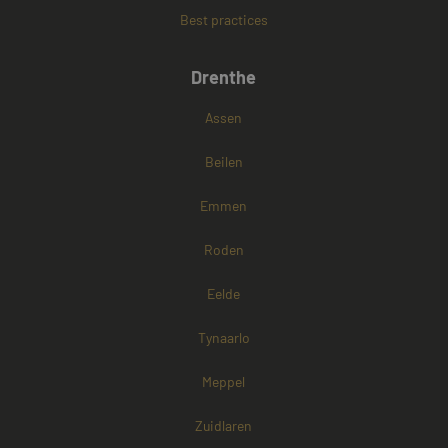
Best practices
Google Privacy Policy
Drenthe
Assen
Beilen
Emmen
Roden
Eelde
Tynaarlo
Meppel
Zuidlaren
Aanbieder /