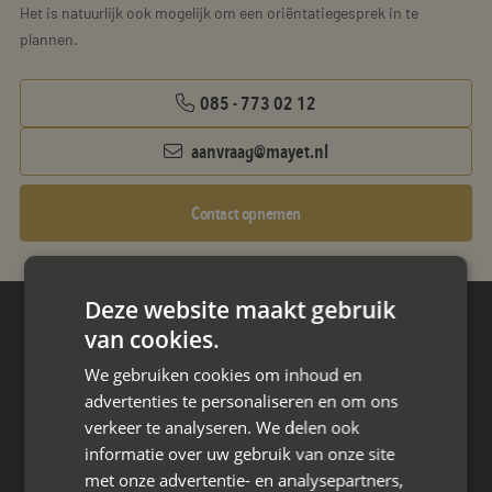
Het is natuurlijk ook mogelijk om een oriëntatiegesprek in te
plannen.
085 - 773 02 12
aanvraag@mayet.nl
Contact opnemen
Deze website maakt gebruik
van cookies.
Hoofdkantoor
Den Berg 16A
We gebruiken cookies om inhoud en
4661 KZ Halsteren,
advertenties te personaliseren en om ons
verkeer te analyseren. We delen ook
085 - 773 02 12
informatie over uw gebruik van onze site
met onze advertentie- en analysepartners,
aanvraag@mayet.nl