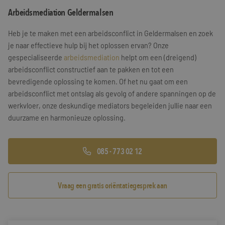
Arbeidsmediation Geldermalsen
Training & Leiderschap
Referenties
Heb je te maken met een arbeidsconflict in Geldermalsen en zoek
Blogs
je naar effectieve hulp bij het oplossen ervan? Onze
gespecialiseerde
arbeidsmediation
helpt om een (dreigend)
Documenten
arbeidsconflict constructief aan te pakken en tot een
bevredigende oplossing te komen. Of het nu gaat om een
Gratis folder
arbeidsconflict met ontslag als gevolg of andere spanningen op de
Contact
werkvloer, onze deskundige mediators begeleiden jullie naar een
duurzame en harmonieuze oplossing.
085 - 773 02 12
Vraag een gratis oriëntatiegesprek aan