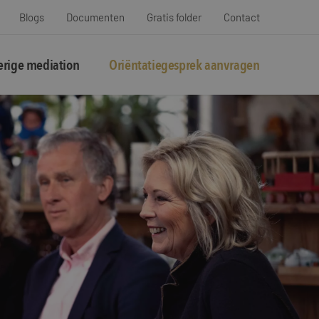
Blogs
Documenten
Gratis folder
Contact
rige mediation
Oriëntatiegesprek aanvragen