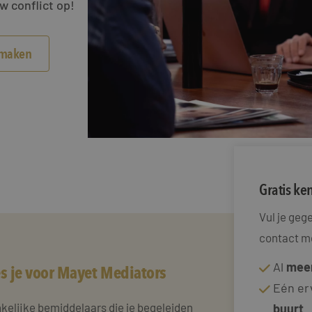
w conflict op!
smaken
Gratis k
Vul je ge
contact me
Al
meer
s je voor Mayet Mediators
Eén er
kelijke bemiddelaars die je begeleiden
buurt