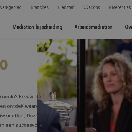
Werkgebied
Branches
Diensten
Over ons
Referenties
Mediation bij scheiding
Arbeidsmediation
Ove
LO
Groenlo? Ervaar de
o en ontdek waarom
uw conflict. Onze
en een succesvolle