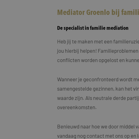
MUID
Micro
Corp
.clari
Mediator Groenlo bij fami
MR
Micro
De specialist in familie mediation
Corp
.c.cla
Heb jij te maken met een familieruz
ANONCHK
Micro
Corp
jou hierbij helpen! Familieproblemen
.c.cla
conflicten worden opgelost en kunne
IDE
Goog
.doub
Wanneer je geconfronteerd wordt met
_fbp
Meta
samengestelde gezinnen, kan het vin
Inc.
.maye
waarde zijn. Als neutrale derde part
_gcl_au
Goog
overeenkomsten.
.maye
test_cookie
Benieuwd naar hoe we door middel va
Goog
.doub
vandaag nog contact met ons op en l