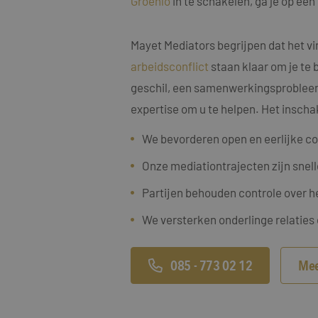
Groenlo
in te schakelen, ga je op ee
Mayet Mediators begrijpen dat het vi
arbeidsconflict
staan klaar om je te 
geschil, een samenwerkingsprobleem, 
Naam
Naam
expertise om u te helpen. Het inscha
fp_user_id
Aanbi
Naam
Dome
_clck
We bevorderen open en eerlijke c
MUID
Micro
Corp
Onze mediationtrajecten zijn snell
.bing
_ga_4ZL076M2M8
Partijen behouden controle over h
_ga
MR
Micro
Corp
We versterken onderlinge relaties
.c.bi
SRM_B
Micro
Corp
085 - 773 02 12
Mee
.c.bi
SM
.c.cla
_clsk