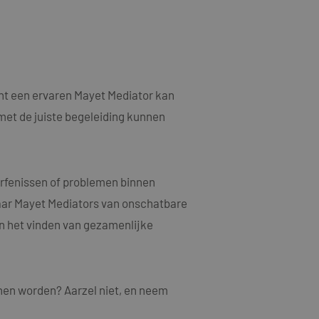
als een unieke
ytische doeleinden.
ten microsoft-
niseert tussen veel
kers kunnen worden
ruiken om het
n.
nt een ervaren Mayet Mediator kan
bruiker de website
ebruiker mogelijk
met de juiste begeleiding kunnen
t.
t informatie uit
er eventuele
dat hij de genoemde
erfenissen of problemen binnen
ducten te leveren,
waar Mayet Mediators van onschatbare
en het vinden van gezamenlijke
t informatie uit
er eventuele
dat hij de genoemde
ndom van Google)
nen worden? Aarzel niet, en neem
 cookies