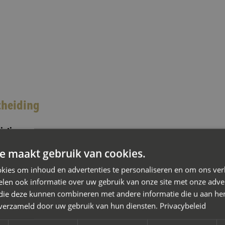
cheiding
iation
e maakt gebruik van cookies.
r je scheiding in Groenlo waarbij je de kosten wilt beheersen e
on de oplossing. Je doet er slim aan een
mediator bij scheiding
kies om inhoud en advertenties te personaliseren en om ons ver
len ook informatie over uw gebruik van onze site met onze adver
 die deze kunnen combineren met andere informatie die u aan hen
n verzameld door uw gebruik van hun diensten.
Privacybeleid
ing