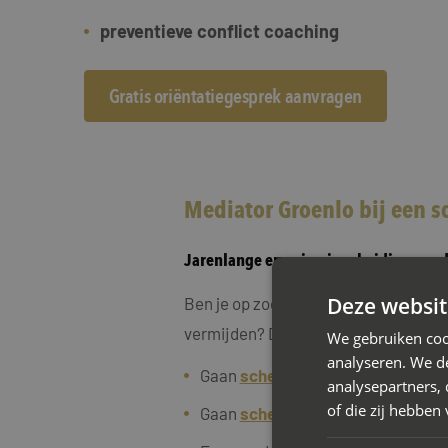
preventieve conflict coaching
Gratis oriëntatiegesprek aanvragen
Mediator Groenlo bij een s
Jarenlange ervaring in scheidingsmed
Deze websit
Ben je op zoek naar een oplossing voo
vermijden? Dan is scheidingsmediati
We gebruiken coo
analyseren. We de
Gaan
scheiden met kinderen
analysepartners,
of die zij hebbe
Gaan
scheiden met een eigen won