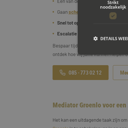
Een van de twee partners
zelfsta
Strikt
noodzakelijk
Gaan
scheiden met een
eigen
bedr
Snel tot oplossingen
willt komen e
Escalatie van conflicten willen v
DETAILS WE
Bespaar tijd, geld en onnodige confl
ontdek hoe wij jullie kunnen helpen o
S
085 - 773 02 12
Mee
Strikt noodzakelijke
accountbeheer. De we
Naam
CookieScriptConse
Mediator Groenlo voor een 
PHPSESSID
Het kan een uitdagende taak zijn om 