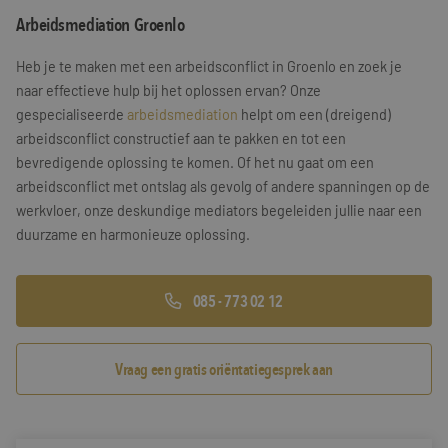
Arbeidsmediation Groenlo
Training & Leiderschap
Referenties
Heb je te maken met een arbeidsconflict in Groenlo en zoek je
Blogs
naar effectieve hulp bij het oplossen ervan? Onze
gespecialiseerde
arbeidsmediation
helpt om een (dreigend)
Documenten
arbeidsconflict constructief aan te pakken en tot een
bevredigende oplossing te komen. Of het nu gaat om een
Gratis folder
arbeidsconflict met ontslag als gevolg of andere spanningen op de
Contact
werkvloer, onze deskundige mediators begeleiden jullie naar een
duurzame en harmonieuze oplossing.
085 - 773 02 12
Vraag een gratis oriëntatiegesprek aan