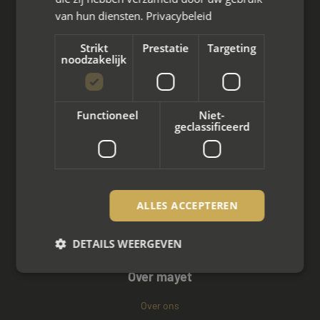
van hun diensten.
Privacybeleid
Mediation bij scheiding
Strikt
Prestatie
Targeting
Arbeidsmediation
noodzakelijk
Zakelijke mediation
Familie mediation
Functioneel
Niet-
geclassificeerd
Vertrouwenspersoon
Scheiden met kinderen
Scheiden met koophuis
ALLES ACCEPTEREN
Scheiden met eigen bedrijf
DETAILS WEERGEVEN
Over mayet
Strikt noodzakelijk
Prestatie
Targeting
Over ons