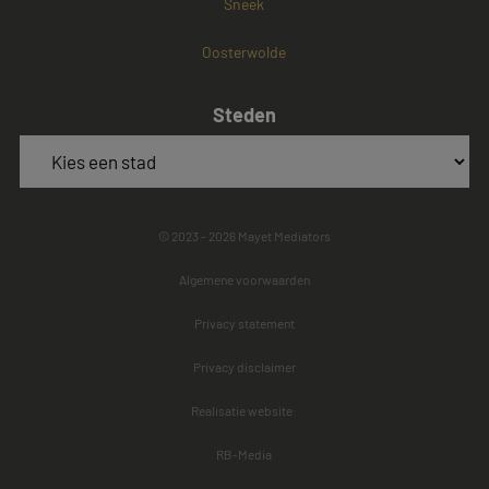
Sneek
Oosterwolde
Steden
© 2023 - 2026 Mayet Mediators
Algemene voorwaarden
Privacy statement
Privacy disclaimer
Realisatie website:
RB-Media