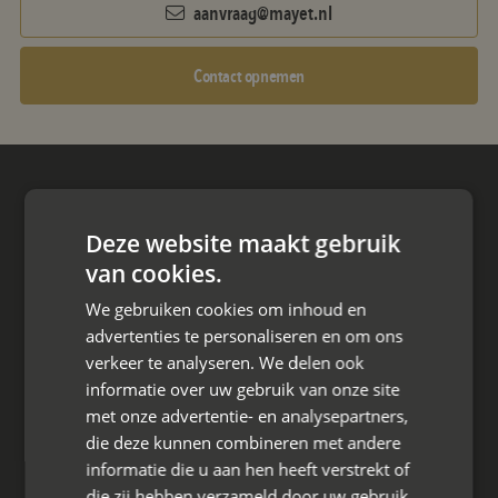
aanvraag@mayet.nl
Contact opnemen
Hoofdkantoor
Den Berg 16A
Deze website maakt gebruik
4661 KZ Halsteren,
van cookies.
085 - 773 02 12
We gebruiken cookies om inhoud en
advertenties te personaliseren en om ons
aanvraag@mayet.nl
verkeer te analyseren. We delen ook
informatie over uw gebruik van onze site
met onze advertentie- en analysepartners,
die deze kunnen combineren met andere
informatie die u aan hen heeft verstrekt of
Wat we doen
die zij hebben verzameld door uw gebruik