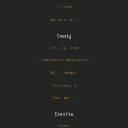
Functioneel
Niet-geclassificeerd
Ons team
Strikt noodzakelijke cookies maken de
kernfunctionaliteiten van de website mogelijk, zoals
Partner worden?
gebruikersaanmelding en accountbeheer. De
website kan niet goed worden gebruikt zonder de
strikt noodzakelijke cookies.
Overig
Naam
Aanbieder / Domein
Vervaldatum
CookieScriptConsent
4 weken 2
CookieScript
Contact opnemen
dagen
www.mayetmediators.nl
Oriëntatiegesprek aanvragen
Altijd in de buurt
Meest gezocht
Best practices
PHPSESSID
Sessie
PHP.net
www.mayetmediators.nl
Drenthe
Assen