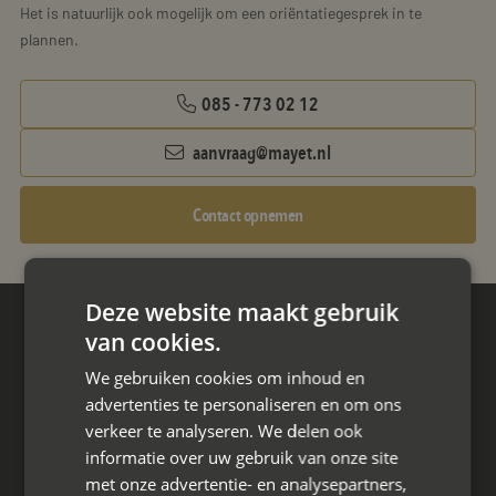
Het is natuurlijk ook mogelijk om een oriëntatiegesprek in te
plannen.
085 - 773 02 12
aanvraag@mayet.nl
Contact opnemen
Deze website maakt gebruik
van cookies.
Hoofdkantoor
Den Berg 16A
We gebruiken cookies om inhoud en
4661 KZ Halsteren,
advertenties te personaliseren en om ons
verkeer te analyseren. We delen ook
085 - 773 02 12
informatie over uw gebruik van onze site
met onze advertentie- en analysepartners,
aanvraag@mayet.nl