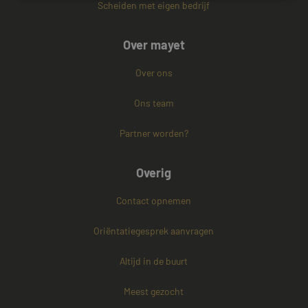
Scheiden met eigen bedrijf
Strikt noodzakelijk
Prestatie
Targeting
Over mayet
Functioneel
Niet-geclassificeerd
Strikt noodzakelijke cookies maken de
Over ons
kernfunctionaliteiten van de website mogelijk, zoals
gebruikersaanmelding en accountbeheer. De
Ons team
website kan niet goed worden gebruikt zonder de
strikt noodzakelijke cookies.
Partner worden?
Naam
Aanbieder / Domein
Vervaldatum
CookieScriptConsent
4 weken 2
CookieScript
dagen
www.mayetmediators.nl
Overig
Contact opnemen
Oriëntatiegesprek aanvragen
Altijd in de buurt
PHPSESSID
Sessie
Meest gezocht
PHP.net
www.mayetmediators.nl