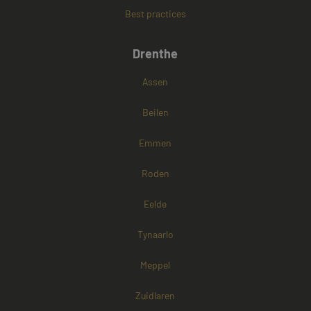
Best practices
Google Privacy Policy
Drenthe
Assen
Beilen
Emmen
Roden
Eelde
Tynaarlo
Meppel
Zuidlaren
Aanbieder /